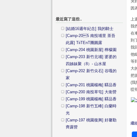
哭
因
最近寫了這些..
上
我
[結婚16週年紀念] 我的騎士
在
[Camp-205 南投埔里 茶吾
到
此露] TiiTEnT團圓露
我
[Camp-204 桃園新屋] 檸檬園
他
[Camp-203 新竹北埔] 婆婆的
等
四姊妹聚（8）- 山水屋
大的
[Camp-202 新竹尖石] 谷嘎的
把
家
(
[Camp-201 桃園楊梅] 驛品香
哎
[Camp-200 南投草屯] 大衛營
[Camp-199 桃園楊梅] 驛品香
[Camp-198 新竹五峰] 白蘭時
光
[Camp-197 桃園復興] 好馨勤
繼續
齊露營