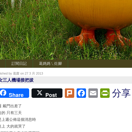
訂閱日記
葛媽媽ㄟ灶腳
lished by 葛蘿 on 27 3 月 2013
女三人機場接把拔
Plurk
Facebook
Email
Print
分享
Share
Post
週 戴門出差了
短的 只有三天
是上週公佈這個消息時
桌上 大的就哭了