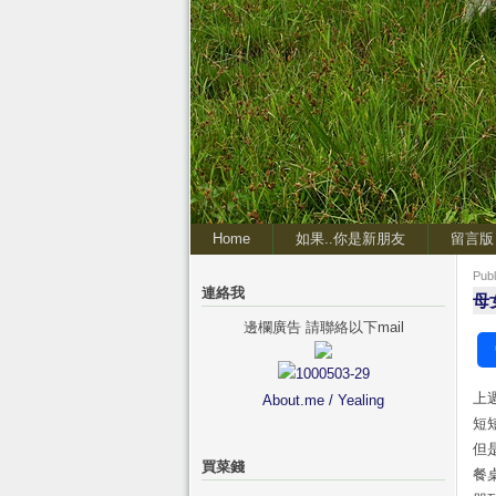
Home
如果..你是新朋友
留言版
Pub
連絡我
母
邊欄廣告 請聯絡以下mail
上
About.me / Yealing
短
但
買菜錢
餐