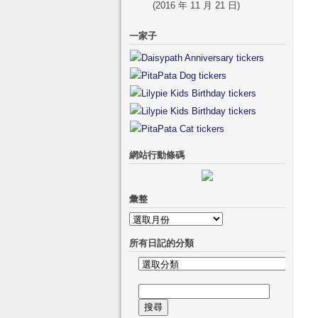
(2016 年 11 月 21 日)
一家子
網站行動條碼
彙整
彙
整
所有日記的分類
所
有
搜
日
尋
記