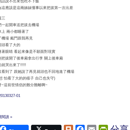
到話說不出來也吃不下飯
為這應該是這兩姊妹懂事以來把拔第一次出差
週三
們一起開車送把拔去機場
車上 兩小都睡著了
了機場 戴門跟我再見
回頭看了大的
瞇著眼睛 看起來像是不願面對現實
到把拔開了後車廂拿出行李 關上後車廂
就哭出來了!!!!!
拔看到了 跟她說了再見就頭也不回地進了機場
我想 怕看了大的的樣子 自己也失守)
呀~這前世情侶的難分難離啊~
閱讀 »
Plurk
Facebook
Email
Print
分享