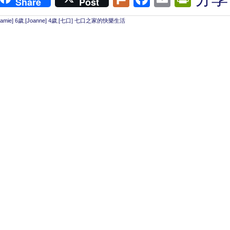
Share
Post
Jamie] 6歲
,
[Joanne] 4歲
,
[七口] 七口之家的快樂生活