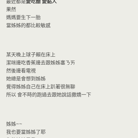
o
n
最近都是
愛吃醋 愛黏人
k
dl
果然
y
媽媽要生下一胎
當姊姊的都比較敏感
某天晚上球子賴在床上
潔咪邊吃香蕉邊去跟姊姊塞ㄋㄞ
然後邊看電視
她總是會想到姊姊
覺得姊姊自己在床上趴著很無聊
所以 會不時的跑過去跟她說話撒嬌一下
姊姊~~
我也要當姊姊了耶