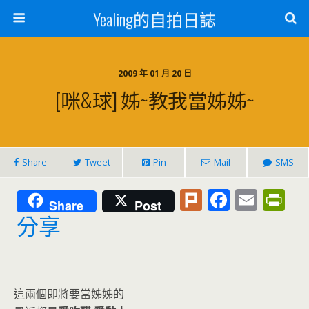
Yealing的自拍日誌
2009 年 01 月 20 日
[咪&球] 姊~教我當姊姊~
Share
Tweet
Pin
Mail
SMS
Pl
F
E
Pr
Share
Post
u
ac
m
in
分享
rk
e
ai
tF
b
l
ri
o
e
這兩個即將要當姊姊的