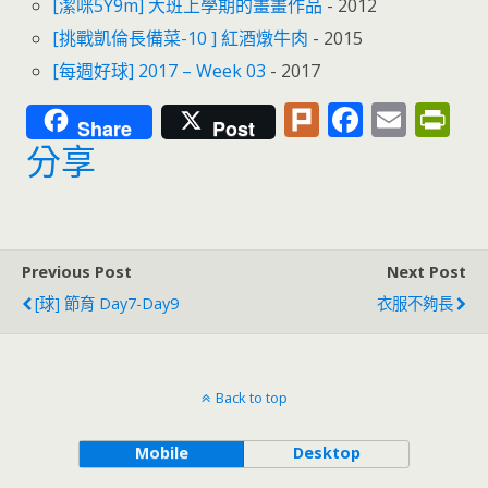
[潔咪5Y9m] 大班上學期的畫畫作品
- 2012
[挑戰凱倫長備菜-10 ] 紅酒燉牛肉
- 2015
[每週好球] 2017 – Week 03
- 2017
Pl
F
E
Pr
Share
Post
u
ac
m
in
分享
rk
e
ai
tF
b
l
ri
o
e
Previous Post
Next Post
o
n
[球] 節育 Day7-Day9
衣服不夠長
k
dl
y
Back to top
Mobile
Desktop