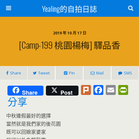
Yealing的自拍日誌
2019 年 10 月 17 日
[Camp-199 桃園楊梅] 驛品香
Share
Tweet
Pin
Mail
SMS
Pl
F
E
Pr
Share
Post
u
ac
m
in
分享
rk
e
ai
tF
中秋連假最好的選擇
b
l
ri
當然就是我們家的後花園
o
e
既可以回娘家婆家