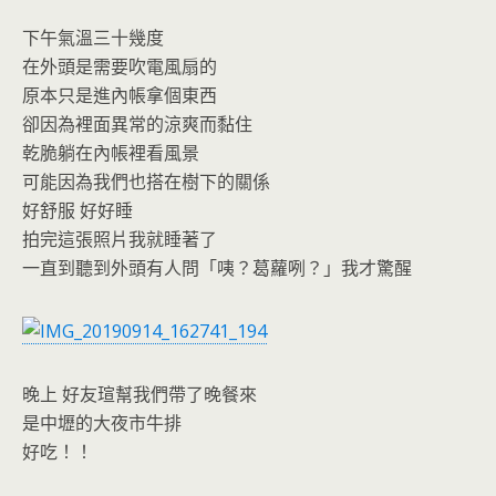
下午氣溫三十幾度
在外頭是需要吹電風扇的
原本只是進內帳拿個東西
卻因為裡面異常的涼爽而黏住
乾脆躺在內帳裡看風景
可能因為我們也搭在樹下的關係
好舒服 好好睡
拍完這張照片我就睡著了
一直到聽到外頭有人問「咦？葛蘿咧？」我才驚醒
晚上 好友瑄幫我們帶了晚餐來
是中壢的大夜市牛排
好吃！！