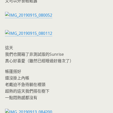
o
n
又可以外食輕鬆露
k
dl
y
這天
我們也開箱了非測試版的Sunrise
真心好喜愛（雖然已經睡過好幾次了）
帳篷搭好
還沒掛上內帳
老戴迫不急待躺在裡頭
超熱的這天我們搭在樹下
一點悶熱感都沒有