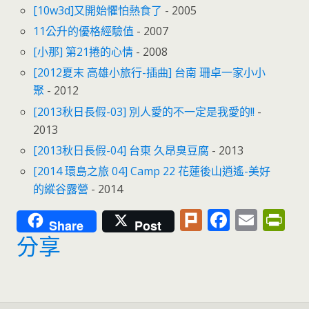
[10w3d]又開始懼怕熱食了
- 2005
11公升的優格經驗值
- 2007
[小那] 第21捲的心情
- 2008
[2012夏末 高雄小旅行-插曲] 台南 珊卓一家小小
聚
- 2012
[2013秋日長假-03] 別人愛的不一定是我愛的!!
-
2013
[2013秋日長假-04] 台東 久昂臭豆腐
- 2013
[2014 環島之旅 04] Camp 22 花蓮後山逍遙-美好
的縱谷露營
- 2014
Pl
F
E
Pr
Share
Post
u
ac
m
in
分享
rk
e
ai
tF
b
l
ri
o
e