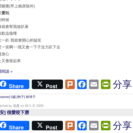
愛睡覺(早上賴床除外)
只
愛玩
的時候
麻就會幫我放趴著
喜歡這樣哩
次一趴 我就會開心的猛笑
是一笑啊~~我又會一下子沒力趴下去
過放心
上又會挺起來
閱讀 »
Plurk
Facebook
Email
Print
分享
Share
Post
Joanne] 0歲
,
[狗子] 林球子
lished by 葛蘿 on 06 5 月 2009
蕎安] 很愛咬下唇
Plurk
Facebook
Email
Print
分享
Share
Post