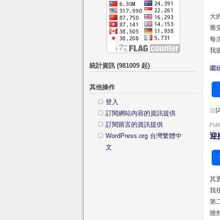
大
蕎
每
我
統計資訊 (981009 起)
繼續
其他操作
登入
[
訂閱網站內容的資訊提供
訂閱留言的資訊提供
Pub
迎
WordPress.org 台灣繁體中
文
其
我
第
雖