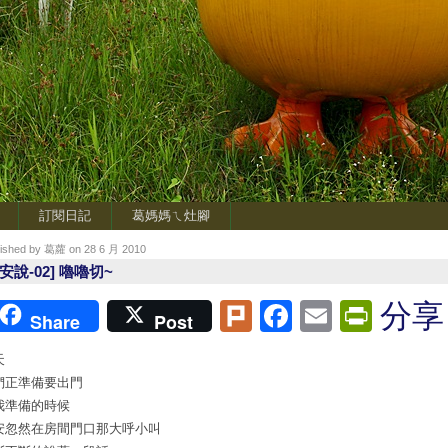
訂閱日記
葛媽媽ㄟ灶腳
lished by 葛蘿 on 28 6 月 2010
安說-02] 嚕嚕切~
Plurk
Facebook
Email
Print
分享
Share
Post
天
們正準備要出門
我準備的時候
安忽然在房間門口那大呼小叫