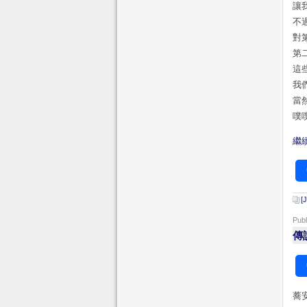
讓
不
對
第
這
我
當
噗
繼續
[
Pub
傳
蕎