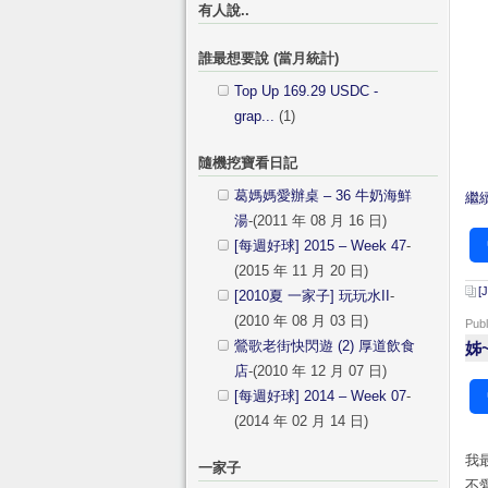
有人說..
誰最想要說 (當月統計)
Top Up 169.29 USDC -
grap...
(1)
隨機挖寶看日記
葛媽媽愛辦桌 – 36 牛奶海鮮
繼續
湯
-(2011 年 08 月 16 日)
[每週好球] 2015 – Week 47
-
(2015 年 11 月 20 日)
[
[2010夏 一家子] 玩玩水II
-
(2010 年 08 月 03 日)
Pub
鶯歌老街快閃遊 (2) 厚道飲食
姊
店
-(2010 年 12 月 07 日)
[每週好球] 2014 – Week 07
-
(2014 年 02 月 14 日)
我
一家子
不