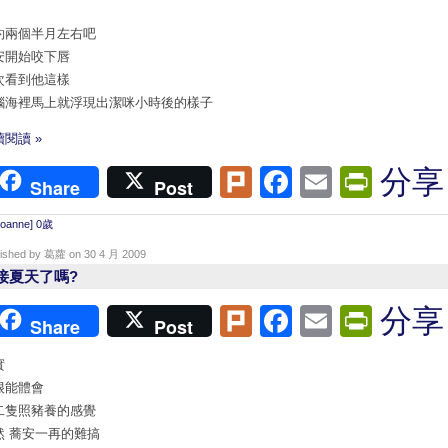
約兩個半月左右吧
安開始咬下唇
次看到他這樣
腦海裡馬上就浮現出潔咪小時後的樣子
閱讀 »
Plurk
Facebook
Email
Print
分享
Share
Post
Joanne] 0歲
lished by 葛蘿 on 30 4 月 2009
接夏天了嗎?
Plurk
Facebook
Email
Print
分享
Share
Post
實
很能體會
二隻照豬養的感覺
然 蕎安一再的難搞