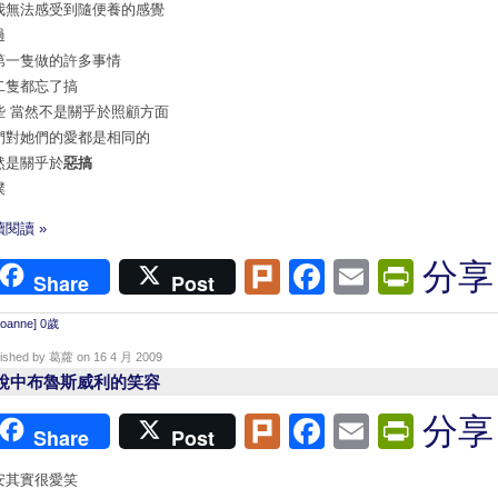
我無法感受到隨便養的感覺
過
第一隻做的許多事情
二隻都忘了搞
些 當然不是關乎於照顧方面
們對她們的愛都是相同的
然是關乎於
惡搞
噗
閱讀 »
Plurk
Facebook
Email
Print
分享
Share
Post
Joanne] 0歲
lished by 葛蘿 on 16 4 月 2009
說中布魯斯威利的笑容
Plurk
Facebook
Email
Print
分享
Share
Post
安其實很愛笑