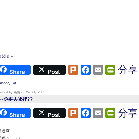
閱讀 »
Plurk
Facebook
Email
Print
分享
Share
Post
Joanne] 1歲
lished by 葛蘿 on 24 6 月 2009
~~你要去哪裡??
Plurk
Facebook
Email
Print
分享
Share
Post
最近啊
愛喝ㄋㄟㄋㄟ