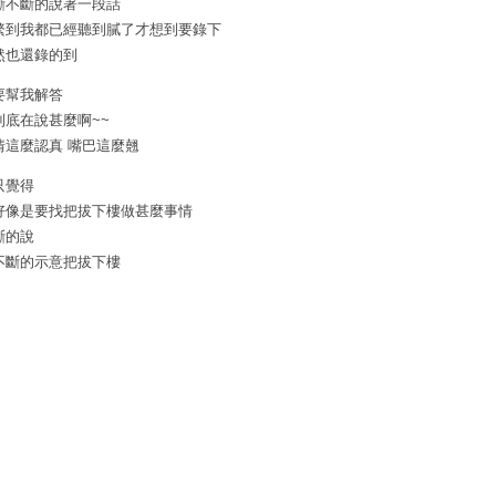
斷不斷的說著一段話
繁到我都已經聽到膩了才想到要錄下
然也還錄的到
要幫我解答
到底在說甚麼啊~~
情這麼認真 嘴巴這麼翹
只覺得
好像是要找把拔下樓做甚麼事情
斷的說
不斷的示意把拔下樓