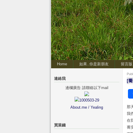
Home
如果..你是新朋友
留言版
Pub
連絡我
[蕎
邊欄廣告 請聯絡以下mail
那
About.me / Yealing
我
在
買菜錢
蕎