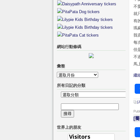
不
就
有
瑪
我
每
網站行動條碼
但
不
馬
彙整
彙
繼續
整
所有日記的分類
所
有
[
搜
日
Pub
尋
記
[
關
的
世界上的朋友
鍵
分
字:
類