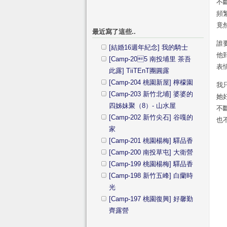
不
頻
竟
最近寫了這些..
誰
[結婚16週年紀念] 我的騎士
他
[Camp-205 南投埔里 茶吾
表
此露] TiiTEnT團圓露
[Camp-204 桃園新屋] 檸檬園
我
[Camp-203 新竹北埔] 婆婆的
她
四姊妹聚（8）- 山水屋
不
[Camp-202 新竹尖石] 谷嘎的
也
家
[Camp-201 桃園楊梅] 驛品香
[Camp-200 南投草屯] 大衛營
[Camp-199 桃園楊梅] 驛品香
[Camp-198 新竹五峰] 白蘭時
光
[Camp-197 桃園復興] 好馨勤
齊露營