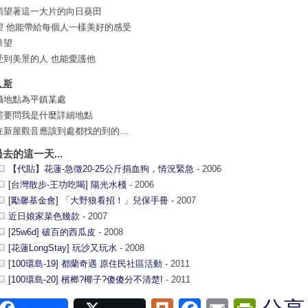
頭望著這一大片的向日葵田
望 他能帶給每個人一樣美好的感受
希望
受到美景的人 也能愛護他
ㄟ斯
攝地點為平鎮某處
需要問我是什麼詳細地點
在新屋觀音應該到處都找的到的…
過去的這一天...
【代貼】花蓮-急徵20-25公斤捐血狗，情況緊急
- 2006
[台灣散步-王功吃喝] 陽光水棧
- 2006
[勵馨基金會] 「大野狼看招！」兒保手冊
- 2007
近日娘家菜色幾款
- 2007
[25w6d] 破百的西瓜皮
- 2008
[花蓮LongStay] 玩沙又玩水
- 2008
[100環島-19] 都蘭奇遇 原住民社區活動
- 2011
[100環島-20] 檳榔?椰子?傻傻分不清楚!
- 2011