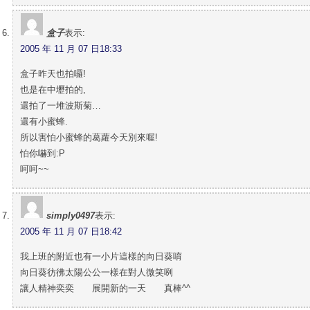
盒子
表示:
2005 年 11 月 07 日18:33
盒子昨天也拍囉!
也是在中壢拍的,
還拍了一堆波斯菊…
還有小蜜蜂.
所以害怕小蜜蜂的葛蘿今天別來喔!
怕你嚇到:P
呵呵~~
simply0497
表示:
2005 年 11 月 07 日18:42
我上班的附近也有一小片這樣的向日葵唷
向日葵彷彿太陽公公一樣在對人微笑咧
讓人精神奕奕 展開新的一天 真棒^^