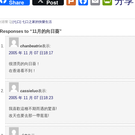
Plurk
Facebook
Email
Print
分享
Share
Post
 則迴響
[七口] 七口之家的快樂生活
 Responses to “11月的向日葵”
chanbeatrix
表示:
2005 年 11 月 07 日18:17
很漂亮的向日葵！
在香港看不到！
cassieluo
表示:
2005 年 11 月 07 日18:23
我喜歡這種不期而遇的驚喜!
改天也要去那一帶逛逛!