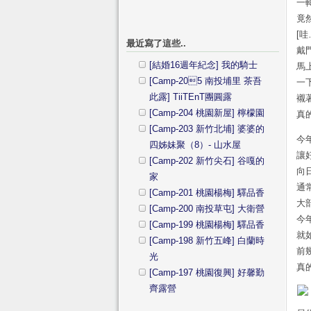
一
竟
[哇
最近寫了這些..
戴
[結婚16週年紀念] 我的騎士
馬
[Camp-205 南投埔里 茶吾
一
此露] TiiTEnT團圓露
襯
[Camp-204 桃園新屋] 檸檬園
真
[Camp-203 新竹北埔] 婆婆的
今
四姊妹聚（8）- 山水屋
讓
[Camp-202 新竹尖石] 谷嘎的
向
家
通
[Camp-201 桃園楊梅] 驛品香
大
[Camp-200 南投草屯] 大衛營
今
[Camp-199 桃園楊梅] 驛品香
就
[Camp-198 新竹五峰] 白蘭時
前
光
真
[Camp-197 桃園復興] 好馨勤
齊露營