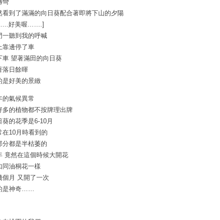
轉彎
然看到了滿滿的向日葵配合著即將下山的夕陽
…..好美喔…….]
門一聽到我的呼喊
上靠邊停了車
下車 望著滿田的向日葵
著落日餘暉
的是好美的景緻
年的氣候異常
好多的植物都不按牌理出牌
日葵的花季是6-10月
常在10月時看到的
部分都是半枯萎的
年 竟然在這個時候大開花
如同油桐花一樣
幾個月 又開了一次
的是神奇……