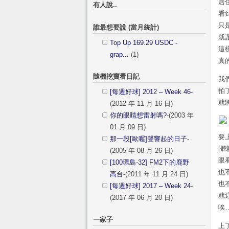
居
有人說..
看
只
誰最想要說 (當月統計)
就
Top Up 169.29 USDC -
這
grap...
(1)
真
隨機挖寶看日記
我
拍
[每週好球] 2012 – Week 46
-
就
(2012 年 11 月 16 日)
你的眼睛想雷射嗎?
-(2003 年
01 月 09 日)
要
那一段[歐喔]聲響起的日子
-
[聽
(2005 年 08 月 26 日)
眼
[100環島-32] FM2下的鹿野
也
高台
-(2011 年 11 月 24 日)
也
[每週好球] 2017 – Week 24
-
就
(2017 年 06 月 20 日)
唉
一家子
上