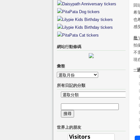
回
希
也
感
批
拍
網站行動條碼
不
現
彙整
::
彙
整
所有日記的分類
所
有
搜
日
尋
記
關
的
世界上的朋友
鍵
分
字:
類