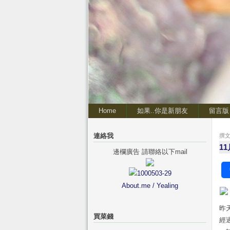
Home
如果..你是新朋友
留言版
連絡我
撰文 
1
邊欄廣告 請聯絡以下mail
About.me / Yealing
昨
買菜錢
經