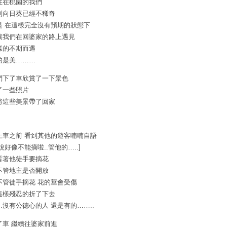
住在桃園的我們
到向日葵已經不稀奇
是 在這樣完全沒有預期的狀態下
讓我們在回婆家的路上遇見
樣的不期而遇
的是美………
們下了車欣賞了一下景色
了一些照片
將這些美景帶了回家
上車之前 看到其他的遊客喃喃自語
說好像不能摘啦..管他的…..]
看著他徒手要摘花
不管地主是否開放
不管徒手摘花 花的莖會受傷
這樣殘忍的折了下去
…沒有公德心的人 還是有的……..
了車 繼續往婆家前進