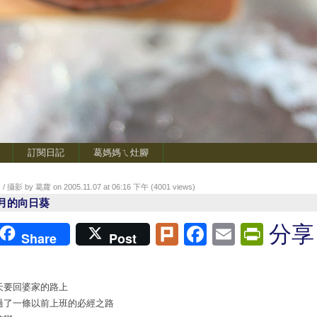
訂閱日記
葛媽媽ㄟ灶腳
/ 攝影 by 葛蘿 on 2005.11.07 at 06:16 下午 (
4001
views)
1月的向日葵
Plurk
Facebook
Email
Print
分享
Share
Post
天要回婆家的路上
過了一條以前上班的必經之路