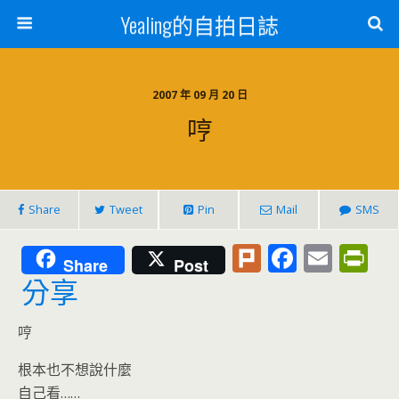
Yealing的自拍日誌
2007 年 09 月 20 日
哼
Share
Tweet
Pin
Mail
SMS
Pl
F
E
Pr
Share
Post
u
ac
m
in
分享
rk
e
ai
tF
哼
b
l
ri
o
e
根本也不想說什麼
自己看……