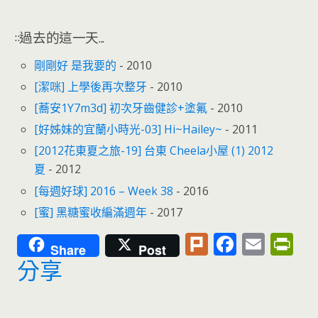
::過去的這一天...
剛剛好 是我要的
- 2010
[潔咪] 上學後再次整牙
- 2010
[蕎安1Y7m3d] 初次牙齒健診+塗氟
- 2010
[好姊妹的宜蘭小時光-03] Hi~Hailey~
- 2011
[2012花東夏之旅-19] 台東 Cheela小屋 (1) 2012
夏
- 2012
[每週好球] 2016 – Week 38
- 2016
[蜜] 黑糖蜜收編滿週年
- 2017
Pl
F
E
Pr
Share
Post
u
ac
m
in
分享
rk
e
ai
tF
b
l
ri