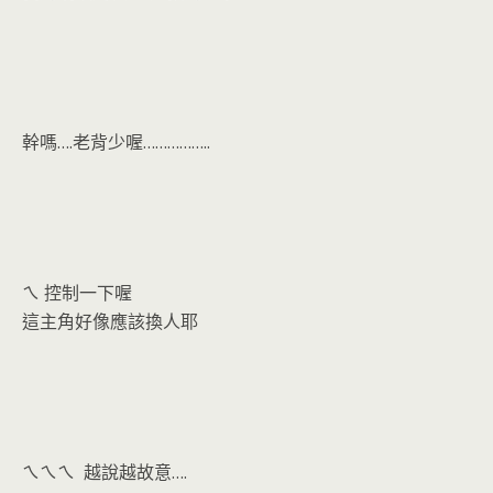
幹嗎….老背少喔……………..
ㄟ 控制一下喔
這主角好像應該換人耶
ㄟㄟㄟ 越說越故意….