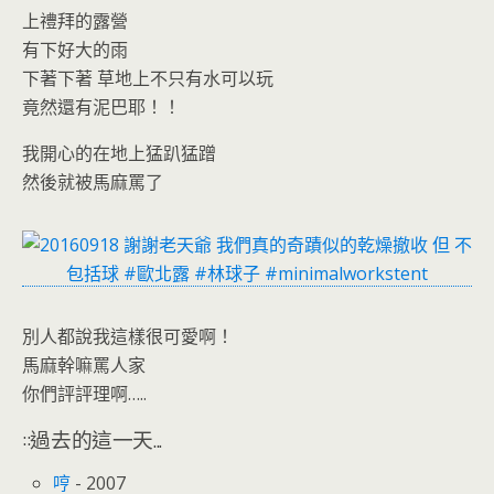
o
n
上禮拜的露營
k
dl
有下好大的雨
y
下著下著 草地上不只有水可以玩
竟然還有泥巴耶！！
我開心的在地上猛趴猛蹭
然後就被馬麻罵了
別人都說我這樣很可愛啊！
馬麻幹嘛罵人家
你們評評理啊…..
::過去的這一天...
哼
- 2007