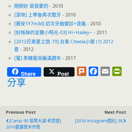
剛剛好 是我要的
- 2010
[潔咪] 上學後再次整牙
- 2010
[蕎安1Y7m3d] 初次牙齒健診+塗氟
- 2010
[好姊妹的宜蘭小時光-03] Hi~Hailey~
- 2011
[2012花東夏之旅-19] 台東 Cheela小屋 (1) 2012
夏
- 2012
[蜜] 黑糖蜜收編滿週年
- 2017
Pl
F
E
Pr
Share
Post
u
ac
m
in
分享
rk
e
ai
tF
b
l
ri
o
e
Previous Post
Next Post
o
n
[Camp-90 苗栗大湖 老官道]
[2016 Instagram週記] 38
k
dl
2016愛露營木作營