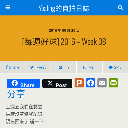
Yealing的自拍日誌
2016 年 09 月 20 日
[每週好球] 2016 – Week 38
Share
Tweet
Pin
Mail
SMS
Pl
F
E
Pr
Share
Post
u
ac
m
in
分享
rk
e
ai
tF
上週五我們在露營
b
l
ri
馬麻沒空幫我記錄
o
e
現在回來了 補一下