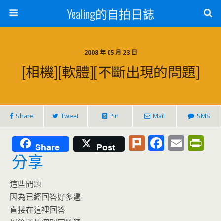
Yealing的自拍日誌
2008 年 05 月 23 日
[相機][軟體][不斷出現的問題]
Share
Tweet
Pin
Mail
SMS
Pl
F
E
Pr
Share
Post
u
ac
m
in
分享
rk
e
ai
tF
這些問題
b
l
ri
因為已經回答好多遍
o
e
直接在這裡回答