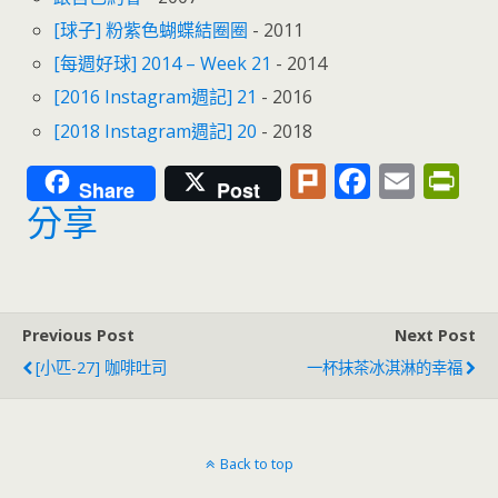
[球子] 粉紫色蝴蝶結圈圈
- 2011
[每週好球] 2014 – Week 21
- 2014
[2016 Instagram週記] 21
- 2016
[2018 Instagram週記] 20
- 2018
Pl
F
E
Pr
Share
Post
u
ac
m
in
分享
rk
e
ai
tF
b
l
ri
o
e
Previous Post
Next Post
o
n
[小匹-27] 咖啡吐司
一杯抹茶冰淇淋的幸福
k
dl
y
Back to top