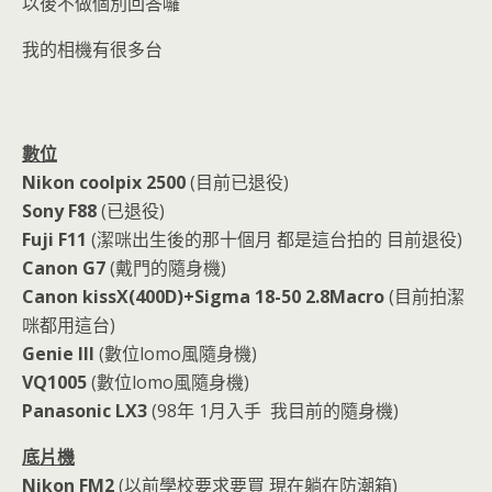
o
n
以後不做個別回答囉
k
dl
我的相機有很多台
y
數位
Nikon coolpix 2500
(目前已退役)
Sony F88
(已退役)
Fuji F11
(潔咪出生後的那十個月 都是這台拍的 目前退役)
Canon G7
(戴門的隨身機)
Canon kissX(400D)+Sigma 18-50 2.8Macro
(目前拍潔
咪都用這台)
Genie III
(數位lomo風隨身機)
VQ1005
(數位lomo風隨身機)
Panasonic LX3
(98年 1月入手 我目前的隨身機)
底片機
Nikon FM2
(以前學校要求要買 現在躺在防潮箱)