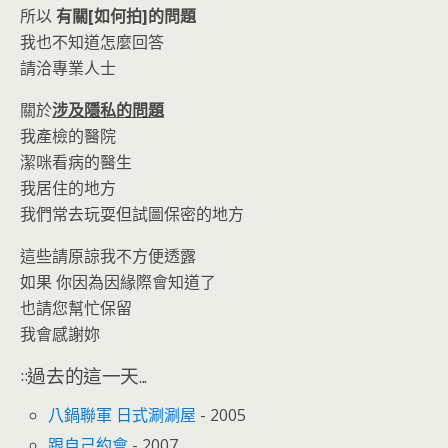
所以
有關[如何拍]的問題
我也不知道怎麼回答
請洽專業人士
關於
涉及隱私的問題
我產檢的醫院
潔咪看病的醫生
我居住的地方
我們常去玩耍但試圖保密的地方
這些請原諒我不方便透露
如果 你因為因緣際會知道了
也請您幫忙保留
我會感謝妳
::過去的這一天...
八鍋聯軍 日式涮涮屋
- 2005
跟自己約會
- 2007