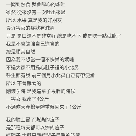
一聞到熟食 就會噁心的想吐
雖然 從來沒有一次吐出來過
所以 水果 真是我的好朋友
最近害喜的症狀有減輕
只是 胃口還不是非常好 總是吃不下 或是吃一點就飽了
我是不會勉強自己進食的
總是順其自然
因為我不想當一個不快樂的媽咪
不過大家不用擔心肚子裡的小北鼻
醫生都有說 前三個月小北鼻自己有帶便當
所以 不會餓著的
剛懷孕時 是我這輩子最胖的時候
一害喜 我瘦了4公斤
不過昨天產檢量體重時回來了1公斤
我的臉上冒了滿滿的痘子
是那種每天都可以擠的痘子
這陣子 大概是我這輩子最醜的時候