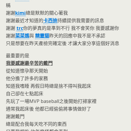
稱
謝謝
kimi
總是默默的關心著我
謝謝最近才知道的
卡西迪
持續提供我需要的訊息
謝謝
trc
你的夢真的是準到不行 我不會笑你 我要感謝你
謝謝
菜菜媽
與
精靈貓
昨天的回應中我不是不承認
只是想要在昨天產檢完確定後 才讓大家分享這個好消息
最重要的是
我要感謝最辛苦的戴門
從知道懷孕那天開始
他分擔了許多的家務
知道我嗜睡 再假日時總是捨不得叫我起床
自己卻在七點起床
先玩了一場MVP baseball之後開始打掃家裡
通常我起床後 他都已經偷偷將事情做好了
謝謝戴門
總是配合我每天吃不同的東西