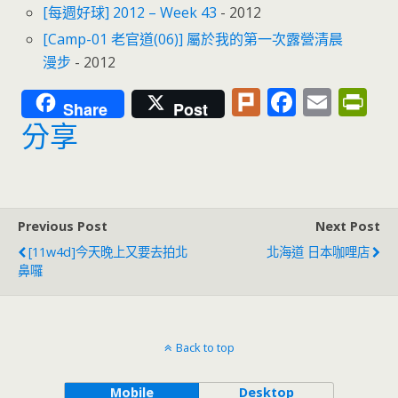
[每週好球] 2012 – Week 43
- 2012
[Camp-01 老官道(06)] 屬於我的第一次露營清晨
漫步
- 2012
Pl
F
E
Pr
Share
Post
u
ac
m
in
分享
rk
e
ai
tF
b
l
ri
o
e
Previous Post
Next Post
o
n
[11w4d]今天晚上又要去拍北
北海道 日本咖哩店
k
dl
鼻囉
y
Back to top
Mobile
Desktop