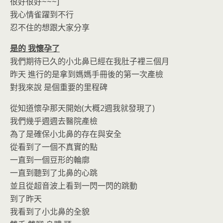
o
n
很好很好~~~]
k
dl
我心情雀躍到不行
忍不住的想跟大家分享
y
是的 我懷孕了
我們期待已久的小北鼻已經在我肚子裡三個月
昨天 進行的是拿到媽媽手冊後的第一次產檢
對我來說 是個重要的里程碑
從知道懷孕那天開始(大概2週我就發現了)
我們幾乎週週去醫院產檢
為了是確保小北鼻的存在與安全
從看到了一個不真實的點
一直到一個豆形的輪廓
一直到聽到了北鼻的心跳
並且從超音波上看到一閃一閃的跳動
到了昨天
我看到了小北鼻的全貌