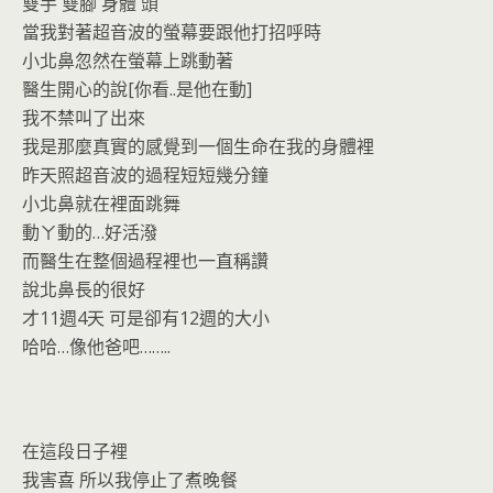
雙手 雙腳 身體 頭
當我對著超音波的螢幕要跟他打招呼時
小北鼻忽然在螢幕上跳動著
醫生開心的說[你看..是他在動]
我不禁叫了出來
我是那麼真實的感覺到一個生命在我的身體裡
昨天照超音波的過程短短幾分鐘
小北鼻就在裡面跳舞
動ㄚ動的…好活潑
而醫生在整個過程裡也一直稱讚
說北鼻長的很好
才11週4天 可是卻有12週的大小
哈哈…像他爸吧……..
在這段日子裡
我害喜 所以我停止了煮晚餐