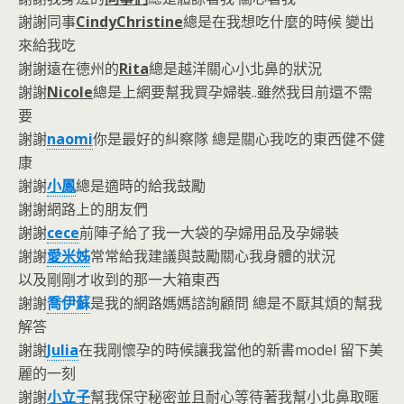
謝謝同事
Cindy
Christine
總是在我想吃什麼的時候 變出
來給我吃
謝謝遠在德州的
Rita
總是越洋關心小北鼻的狀況
謝謝
Nicole
總是上網要幫我買孕婦裝..雖然我目前還不需
要
謝謝
naomi
你是最好的糾察隊 總是關心我吃的東西健不健
康
謝謝
小鳳
總是適時的給我鼓勵
謝謝網路上的朋友們
謝謝
cece
前陣子給了我一大袋的孕婦用品及孕婦裝
謝謝
愛米姊
常常給我建議與鼓勵關心我身體的狀況
以及剛剛才收到的那一大箱東西
謝謝
喬伊蘇
是我的網路媽媽諮詢顧問 總是不厭其煩的幫我
解答
謝謝
Julia
在我剛懷孕的時候讓我當他的新書model 留下美
麗的一刻
謝謝
小立子
幫我保守秘密並且耐心等待著我幫小北鼻取暱