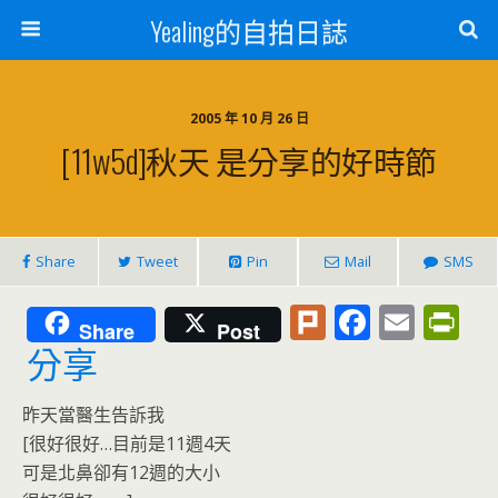
Yealing的自拍日誌
2005 年 10 月 26 日
[11w5d]秋天 是分享的好時節
Share
Tweet
Pin
Mail
SMS
Pl
F
E
Pr
Share
Post
u
ac
m
in
分享
rk
e
ai
tF
昨天當醫生告訴我
b
l
ri
[很好很好…目前是11週4天
o
e
可是北鼻卻有12週的大小