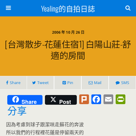
Yealing的自拍日誌
2006 年 10 月 26 日
[台灣散步-花蓮住宿1] 白陽山莊-舒
適的房間
Share
Tweet
Pin
Mail
SMS
Pl
F
E
Pr
Share
Post
u
ac
m
in
分享
rk
e
ai
tF
因為考慮到球子跟潔咪走蘇花的奔波
b
l
ri
所以我們的行程裡花蓮是停留兩天的