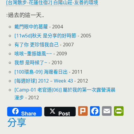
[台灣散步-花蓮住宿2] 白陽山莊-友善的環境
::過去的這一天...
戴門眼中的葛蘿
- 2004
[11w5d]秋天 是分享的好時節
- 2005
有了你 更珍惜我自己
- 2007
咳咳~重振雄風~~
- 2009
我想 是時候了~
- 2010
[100環島-09] 海邊看日出
- 2011
[每週好球] 2012 – Week 43
- 2012
[Camp-01 老官道(06)] 屬於我的第一次露營清晨
漫步
- 2012
Pl
F
E
Pr
Share
Post
u
ac
m
in
分享
rk
e
ai
tF