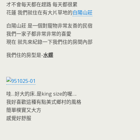
o
e
才不會每天都在趕路 每天都很累
o
n
花蓮 我們就住在有大片草地的
白陽山莊
k
dl
白陽山莊 是一個對寵物非常友善的民宿
y
我們一家子都非常非常的喜愛
現在 就先來紀錄一下我們住的房間內部
我們住的房型是-
水蝶
哇…好大的床..是king size的喔….
我好喜歡這種有點美式鄉村的風格
簡單樸實又大方
感覺好舒服