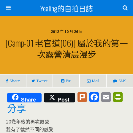
Yealing的自拍日誌
2012 年 10 月 26 日
[Camp-01 老官道(06)] 屬於我的第一
次露營清晨漫步
Share
Tweet
Pin
Mail
SMS
Pl
F
E
Pr
Share
Post
u
ac
m
in
分享
rk
e
ai
tF
20幾年後的再次露營
b
l
ri
我有了截然不同的感受