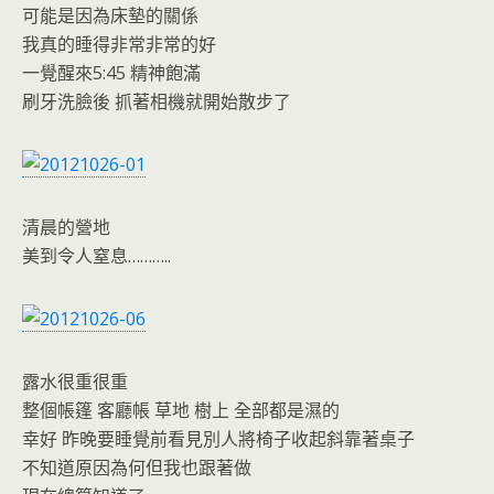
o
e
可能是因為床墊的關係
o
n
我真的睡得非常非常的好
k
dl
一覺醒來5:45 精神飽滿
刷牙洗臉後 抓著相機就開始散步了
y
清晨的營地
美到令人窒息………..
露水很重很重
整個帳篷 客廳帳 草地 樹上 全部都是濕的
幸好 昨晚要睡覺前看見別人將椅子收起斜靠著桌子
不知道原因為何但我也跟著做