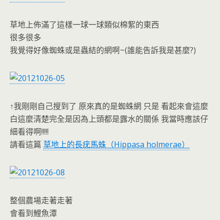
草地上佈滿了這樣一球一球類似棉絮的東西
很多很多
我覺得好像蜘蛛或是蟲結的網啊~(誰能告訴我是甚麼?)
↑我剛剛自己搜到了 原來真的是蜘蛛網 只是 看起來會這麼
白這麼清楚完全是因為上頭都是露水的關係 我當時應該仔
細看得啊!!!!!
請看這篇
草地上的長疣馬蛛（Hippasa holmerae）
整個農場走著走著
會看到鯉魚潭