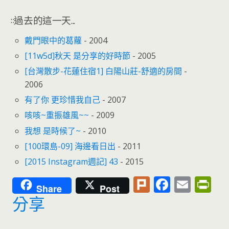
::過去的這一天...
戴門眼中的葛蘿
- 2004
[11w5d]秋天 是分享的好時節
- 2005
[台灣散步-花蓮住宿1] 白陽山莊-舒適的房間
-
2006
有了你 更珍惜我自己
- 2007
咳咳~重振雄風~~
- 2009
我想 是時候了~
- 2010
[100環島-09] 海邊看日出
- 2011
[2015 Instagram週記] 43
- 2015
Pl
F
E
Pr
Share
Post
u
ac
m
in
分享
rk
e
ai
tF