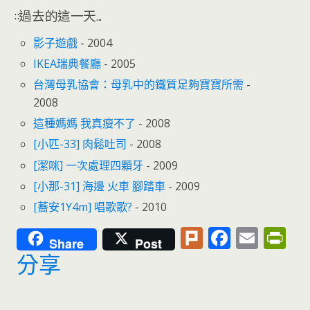
::過去的這一天...
影子遊戲
- 2004
IKEA瑞典餐廳
- 2005
台灣母乳協會：母乳中的鐵質足夠寶寶所需
-
2008
這種媽媽 我真瘦不了
- 2008
[小匹-33] 肉鬆吐司
- 2008
[潔咪] 一次處理四顆牙
- 2009
[小那-31] 海邊 火車 腳踏車
- 2009
[蕎安1Y4m] 唱歌歌?
- 2010
Pl
F
E
Pr
Share
Post
u
ac
m
in
分享
rk
e
ai
tF
b
l
ri