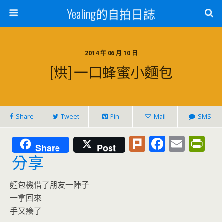
Yealing的自拍日誌
2014 年 06 月 10 日
[烘] 一口蜂蜜小麵包
Share
Tweet
Pin
Mail
SMS
Pl
F
E
Pr
Share
Post
u
ac
m
in
分享
rk
e
ai
tF
麵包機借了朋友一陣子
b
l
ri
一拿回來
o
e
手又癢了