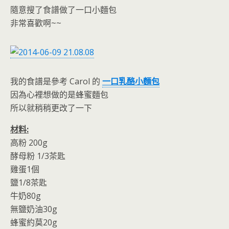
o
n
隨意搜了食譜做了一口小麵包
k
dl
非常喜歡啊~~
y
我的食譜是參考 Carol 的
一口乳酪小麵包
因為心裡想做的是蜂蜜麵包
所以就稍稍更改了一下
材料:
高粉 200g
酵母粉 1/3茶匙
雞蛋1個
鹽1/8茶匙
牛奶80g
無鹽奶油30g
蜂蜜約莫20g