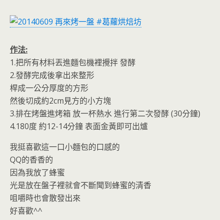
作法:
1.把所有材料丟進麵包機裡攪拌 發酵
2.發酵完成後拿出來整形
桿成一公分厚度的方形
然後切成約2cm見方的小方塊
3.排在烤盤進烤箱 放一杯熱水 進行第二次發酵 (30分鐘)
4.180度 約12-14分鐘 表面金黃即可出爐
我挺喜歡這一口小麵包的口感的
QQ的香香的
因為我放了蜂蜜
光是放在盤子裡就會不斷聞到蜂蜜的清香
咀嚼時也會散發出來
好喜歡^^