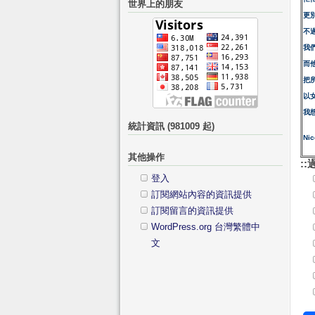
世界上的朋友
鍵
分
更
字:
類
不
我
而
把
以
我想
統計資訊 (981009 起)
Ni
其他操作
::
登入
訂閱網站內容的資訊提供
訂閱留言的資訊提供
WordPress.org 台灣繁體中
文