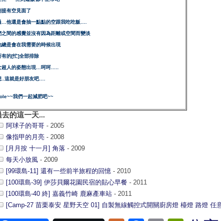
別提有空見面了
過…他還是會抽一點點的空跟我吃吃飯….
們之間的感覺並沒有因為距離或空間而變淡
他總是會在我需要的時候出現
所有的[忙]全部排除
女超人的姿態出現…呵呵…..
..這就是好朋友吧….
cole~~我們一起減肥吧~~
過去的這一天...
阿球子的哥哥
- 2005
像指甲的月亮
- 2008
[月月按 十一月] 角落
- 2009
每天小放風
- 2009
[99環島-11] 還有一些前半旅程的回憶
- 2010
[100環島-39] 伊莎貝爾花園民宿的貼心早餐
- 2011
[100環島-40 終] 嘉義竹崎 鹿麻產車站
- 2011
[Camp-27 苗栗泰安 星野天空 01] 自製無線觸控式開關廚房燈 檯燈 路燈 任意燈