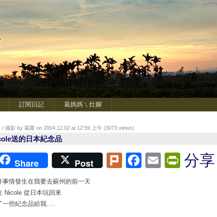
訂閱日記
葛媽媽ㄟ灶腳
/ 攝影 by 葛蘿 on 2004.12.02 at 12:59 上午 (
3073
views)
icole送的日本紀念品
Plurk
Facebook
Email
Print
分享
Share
Post
件事情發生在我要去蘇州的前一天
 Nicole 從日本玩回來
了一些紀念品給我….