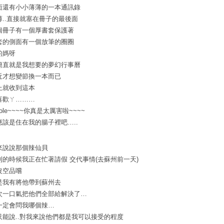
面還有小小薄薄的一本通訊錄
薄..直接就塞在冊子的最後面
個冊子有一個厚書套保護著
套的側面有一個放筆的圈圈
的媽呀
簡直就是我想要的夢幻行事曆
近才想變節換一本而已
上就收到這本
喜歡ㄚ………
cole~~~~你真是太厲害啦~~~~
應該是住在我的腸子裡吧…..
來說說那個辣仙貝
到的時候我正在忙著請假 交代事情(去蘇州前一天)
沒空品嚐
是我有將他帶到蘇州去
次一口氣把他們全部給解決了…
一定會問我哪個辣…
只能說..對我來說他們都是我可以接受的程度