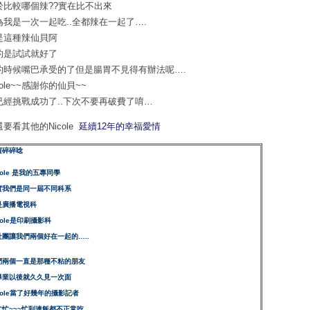
於比較哪個辣??實在比不出來
為我是一次一起吃..全都辣在一起了….
是這種辣仙貝阿
的是試試就好了
的時候嘴巴承受的了但是腸胃不見得有辦法呢….
cole~~感謝你的仙貝~~
已經挑戰成功了..下次不要再破費了唷…
要看其他的Nicole
延續12年的幸福愛情
蘿碎碎唸
cole 是我的五專同學
實我們是同一屆不同科系
是廣播電視科
cole是印刷攝影科
社團讓我們兩個好在一起的…..
們兩個一直是那種不粘的朋友
畢業以後就久久見一次面
cole當了好幾年的攝影記者
忙忙~~~忙到連飯都不正常吃