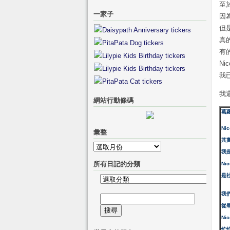
至
一家子
因
但
真
有
Ni
我
我還
網站行動條碼
葛
Ni
彙整
其
彙
我
整
所有日記的分類
Ni
是
所
有
我
搜
日
從
尋
記
Ni
關
的
忙