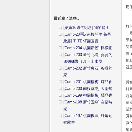
用了
最近寫了這些..
打
[結婚16週年紀念] 我的騎士
一
[Camp-205 南投埔里 茶吾
果
此露] TiiTEnT團圓露
知
[Camp-204 桃園新屋] 檸檬園
買
[Camp-203 新竹北埔] 婆婆的
把
四姊妹聚（8）- 山水屋
裡
[Camp-202 新竹尖石] 谷嘎的
家
[Camp-201 桃園楊梅] 驛品香
黃
[Camp-200 南投草屯] 大衛營
好
[Camp-199 桃園楊梅] 驛品香
趕
[Camp-198 新竹五峰] 白蘭時
簡
光
雖
[Camp-197 桃園復興] 好馨勤
竟
齊露營
真
知