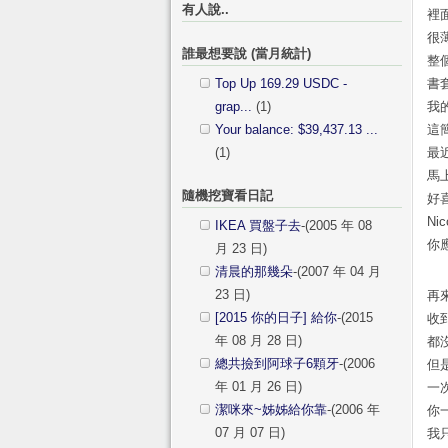
有人說..
裡
很
誰最想要說 (當月統計)
整
Top Up 169.29 USDC -
書
grap...
(1)
我
Your balance: $39,437.13 ...
這
(1)
最
馬
隨機挖寶看日記
好
Ni
IKEA 買盤子去
-(2005 年 08
你
月 23 日)
清晨的那幾朵
-(2007 年 04 月
23 日)
再
[2015 你的日子] 給你
-(2015
收
年 08 月 28 日)
都
總共撿到阿球子6顆牙
-(2006
但
年 01 月 26 日)
一
潔咪來~姊姊給你靠
-(2006 年
你
07 月 07 日)
我