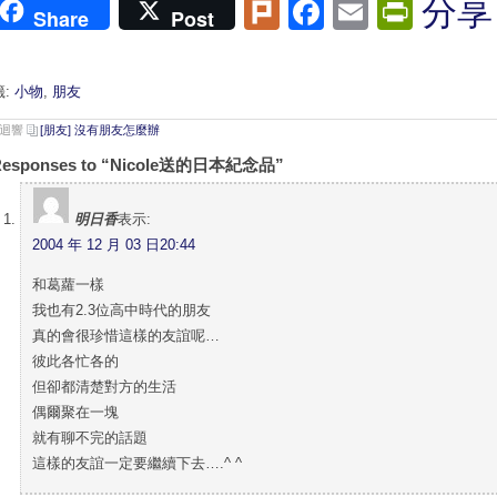
Plurk
Facebook
Email
Print
分享
Share
Post
籤:
小物
,
朋友
則迴響
[朋友] 沒有朋友怎麼辦
Responses to “Nicole送的日本紀念品”
明日香
表示:
2004 年 12 月 03 日20:44
和葛蘿一樣
我也有2.3位高中時代的朋友
真的會很珍惜這樣的友誼呢…
彼此各忙各的
但卻都清楚對方的生活
偶爾聚在一塊
就有聊不完的話題
這樣的友誼一定要繼續下去….^ ^