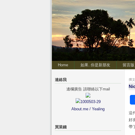
Home
如果..你是新朋友
留言版
連絡我
撰文 
N
邊欄廣告 請聯絡以下mail
About.me / Yealing
這
好友
帶
買菜錢