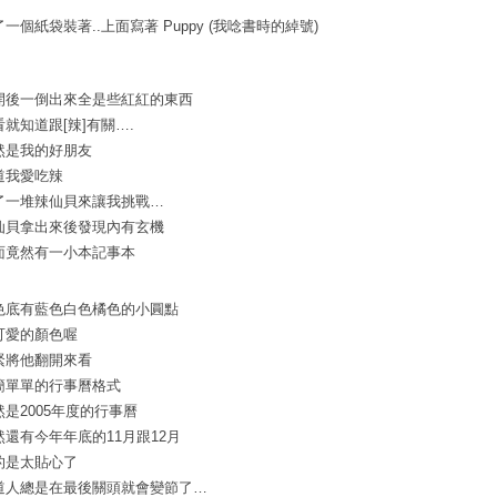
一個紙袋裝著..上面寫著 Puppy (我唸書時的綽號)
開後一倒出來全是些紅紅的東西
看就知道跟[辣]有關….
然是我的好朋友
道我愛吃辣
了一堆辣仙貝來讓我挑戰…
仙貝拿出來後發現內有玄機
面竟然有一小本記事本
色底有藍色白色橘色的小圓點
可愛的顏色喔
緊將他翻開來看
簡單單的行事曆格式
然是2005年度的行事曆
然還有今年年底的11月跟12月
的是太貼心了
道人總是在最後關頭就會變節了…