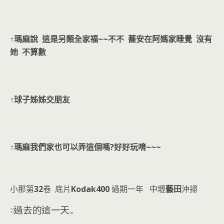
↑瑪麻說 這是另類全家福~~不不 蕎安在阿媽家睡覺 沒有
她 不算數
↑球子姊姊交朋友
↑瑪麻我們家也可以弄這個嗎?好好玩唷~~~
小那第
32
卷 底片
Kodak400
過期一年 中壢
藝田
沖掃
::過去的這一天...