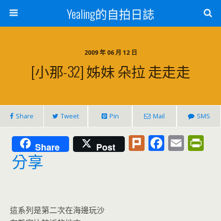
Yealing的自拍日誌
2009 年 06 月 12 日
[小那-32] 姊妹 朵拉 走走走
Share
Tweet
Pin
Mail
SMS
Pl
F
E
Pr
Share
Post
u
ac
m
in
分享
rk
e
ai
tF
b
l
ri
o
e
這系列是第二次在海邊玩沙