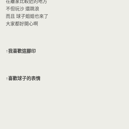
o
n
在離家比較近的地方
k
dl
不但玩沙 還跳浪
y
而且 球子姐姐也來了
大家都好開心啊
↑我喜歡這腳印
↑喜歡球子的表情