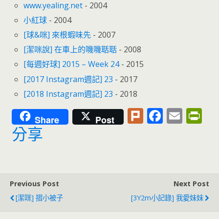
www.yealing.net
- 2004
小紅球
- 2004
[球&咪] 來根蝦味先
- 2007
[潔咪說] 在車上的嘰嘰聒聒
- 2008
[每週好球] 2015 – Week 24
- 2015
[2017 Instagram週記] 23
- 2017
[2018 Instagram週記] 23
- 2018
Pl
F
E
Pr
Share
Post
u
ac
m
in
分享
rk
e
ai
tF
b
l
ri
o
e
Previous Post
Next Post
o
n
[潔咪] 摺小被子
[3Y2m小記錄] 我愛妹妹
k
dl