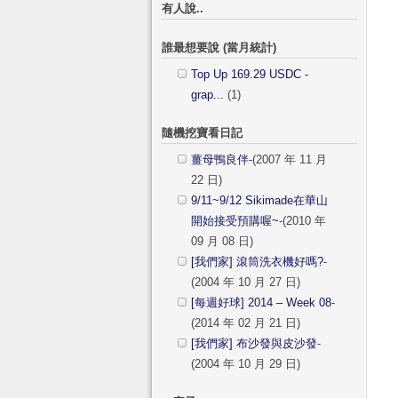
有人說..
誰最想要說 (當月統計)
Top Up 169.29 USDC -
grap...
(1)
隨機挖寶看日記
薑母鴨良伴
-(2007 年 11 月
22 日)
9/11~9/12 Sikimade在華山
開始接受預購喔~
-(2010 年
09 月 08 日)
[我們家] 滾筒洗衣機好嗎?
-
(2004 年 10 月 27 日)
[每週好球] 2014 – Week 08
-
(2014 年 02 月 21 日)
[我們家] 布沙發與皮沙發
-
(2004 年 10 月 29 日)