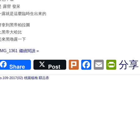
是 露營 發呆
一露就是這麼臨時生出來的
好拿到黑帝柏拉圖
上黑帝大哈比
起來黑嚕露一下
繼續閱讀 »
Plurk
Facebook
Email
Print
分享
Share
Post
o.109-2017(02) 桃園楊梅 驛品香