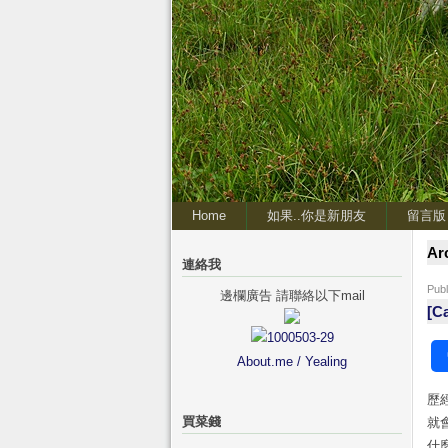
Home
如果..你是新朋友
留言版
Ar
連絡我
Pub
邊欄廣告 請聯絡以下mail
[
About.me / Yealing
歷
買菜錢
就
什