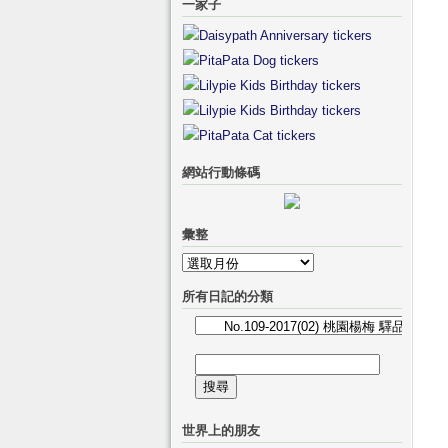
一家子
網站行動條碼
彙整
彙
整
所有日記的分類
所
有
搜
日
尋
記
關
的
世界上的朋友
鍵
分