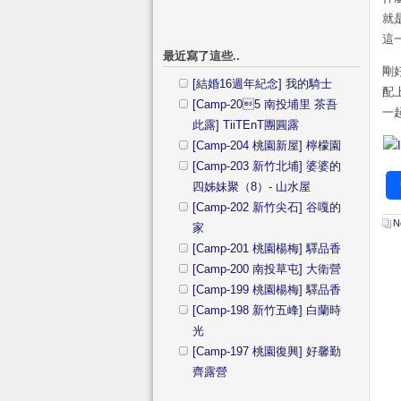
就
這
最近寫了這些..
剛
[結婚16週年紀念] 我的騎士
配
[Camp-205 南投埔里 茶吾
一
此露] TiiTEnT團圓露
[Camp-204 桃園新屋] 檸檬園
[Camp-203 新竹北埔] 婆婆的
四姊妹聚（8）- 山水屋
[Camp-202 新竹尖石] 谷嘎的
N
家
[Camp-201 桃園楊梅] 驛品香
[Camp-200 南投草屯] 大衛營
[Camp-199 桃園楊梅] 驛品香
[Camp-198 新竹五峰] 白蘭時
光
[Camp-197 桃園復興] 好馨勤
齊露營