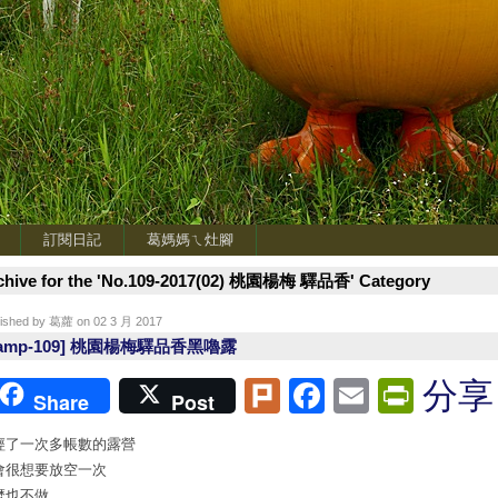
訂閱日記
葛媽媽ㄟ灶腳
chive for the 'No.109-2017(02) 桃園楊梅 驛品香' Category
lished by 葛蘿 on 02 3 月 2017
Camp-109] 桃園楊梅驛品香黑嚕露
Plurk
Facebook
Email
Print
分享
Share
Post
經了一次多帳數的露營
會很想要放空一次
麼也不做