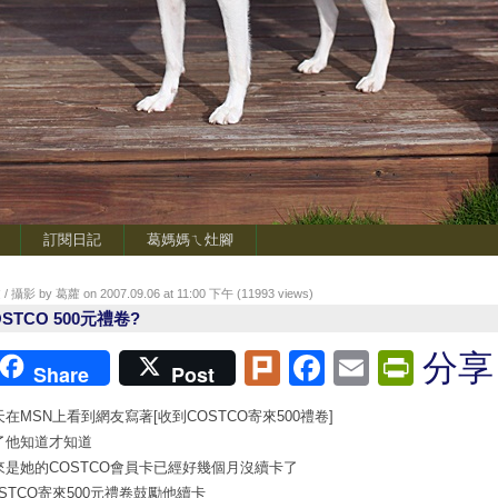
訂閱日記
葛媽媽ㄟ灶腳
/ 攝影 by 葛蘿 on 2007.09.06 at 11:00 下午 (
11993
views)
STCO 500元禮卷?
Plurk
Facebook
Email
Print
分享
Share
Post
天在MSN上看到網友寫著[收到COSTCO寄來500禮卷]
了他知道才知道
來是她的COSTCO會員卡已經好幾個月沒續卡了
OSTCO寄來500元禮卷鼓勵他續卡