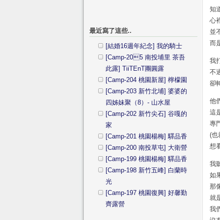
知
心
最近寫了這些..
並
而
[結婚16週年紀念] 我的騎士
[Camp-205 南投埔里 茶吾
我
此露] TiiTEnT團圓露
不
[Camp-204 桃園新屋] 檸檬園
卻
[Camp-203 新竹北埔] 婆婆的
他
四姊妹聚（8）- 山水屋
這
[Camp-202 新竹尖石] 谷嘎的
專
家
(
[Camp-201 桃園楊梅] 驛品香
想
[Camp-200 南投草屯] 大衛營
[Camp-199 桃園楊梅] 驛品香
我
[Camp-198 新竹五峰] 白蘭時
如
光
那
[Camp-197 桃園復興] 好馨勤
就
齊露營
我