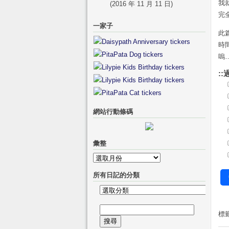
我
(2016 年 11 月 11 日)
完
一家子
此
時
嗚
::
網站行動條碼
彙整
彙
整
所有日記的分類
所
有
搜
日
標
尋
記