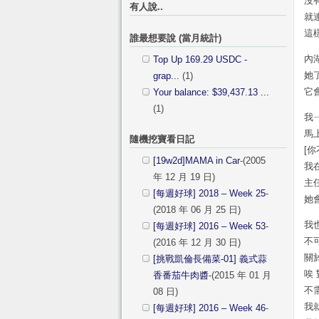
沒
有人說..
就
這
誰最想要說 (當月統計)
內
Top Up 169.29 USDC -
她
grap...
(1)
它
Your balance: $39,437.13 ...
(1)
我
馬
隨機挖寶看日記
[
[19w2d]MAMA in Car
-(2005
我
年 12 月 19 日)
主
[每週好球] 2018 – Week 25
-
她
(2018 年 06 月 25 日)
我
[每週好球] 2016 – Week 53
-
不
(2016 年 12 月 30 日)
關
[挑戰凱倫長備菜-01] 義式蒜
唉
香番茄牛肉醬
-(2015 年 01 月
不
08 日)
我
[每週好球] 2016 – Week 46
-