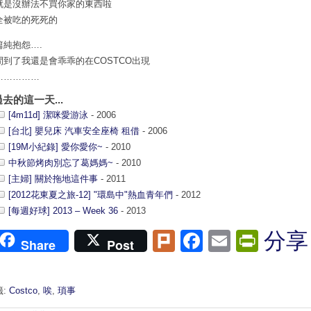
就是沒辦法不買你家的東西啦
全被吃的死死的
篇純抱怨….
間到了我還是會乖乖的在COSTCO出現
……………
過去的這一天...
[4m11d] 潔咪愛游泳
- 2006
[台北] 嬰兒床 汽車安全座椅 租借
- 2006
[19M小紀錄] 愛你愛你~
- 2010
中秋節烤肉別忘了葛媽媽~
- 2010
[主婦] 關於拖地這件事
- 2011
[2012花東夏之旅-12] "環島中"熱血青年們
- 2012
[每週好球] 2013 – Week 36
- 2013
Plurk
Facebook
Email
Print
分享
Share
Post
籤:
Costco
,
唉
,
瑣事