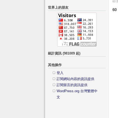
60
關
的
世界上的朋友
鍵
60
分
字:
類
統計資訊 (981009 起)
其他操作
登入
訂閱網站內容的資訊提供
訂閱留言的資訊提供
WordPress.org 台灣繁體中
文