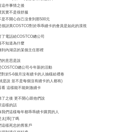
道這件事情之後
裡其實不是很舒服
不是不開心自己沒拿到那500元
是很訝異COSTCO對於乖乖續卡的會員是如此的漠視
打了電話給COSTCO總公司
過不知道為什麼
轉到內湖店的某個主任那裡
們的意思是說
是COSTCO總公司今年新的活動
門對於5-6個月沒有續卡的人抽樣給禮卷
也就是說 並不是每個沒有續卡的人都有)
看看 這樣能不能刺激續卡
聽了之後 更不開心跟他們說
果這樣的話
像我們這樣每年都乖乖續卡購買的人
是太[乖]了嗎
們這樣死忠的舊客戶