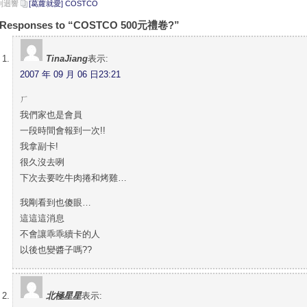
 則迴響
[葛蘿就愛] COSTCO
 Responses to “COSTCO 500元禮卷?”
TinaJiang
表示:
2007 年 09 月 06 日23:21
ㄏ
我們家也是會員
一段時間會報到一次!!
我拿副卡!
很久沒去咧
下次去要吃牛肉捲和烤雞…
我剛看到也傻眼…
這這這消息
不會讓乖乖續卡的人
以後也變醬子嗎??
北極星星
表示: