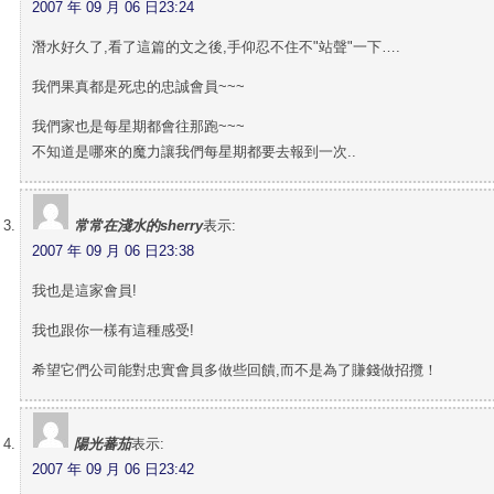
2007 年 09 月 06 日23:24
潛水好久了,看了這篇的文之後,手仰忍不住不"站聲"一下….
我們果真都是死忠的忠誠會員~~~
我們家也是每星期都會往那跑~~~
不知道是哪來的魔力讓我們每星期都要去報到一次..
常常在淺水的sherry
表示:
2007 年 09 月 06 日23:38
我也是這家會員!
我也跟你一樣有這種感受!
希望它們公司能對忠實會員多做些回饋,而不是為了賺錢做招攬！
陽光蕃茄
表示:
2007 年 09 月 06 日23:42