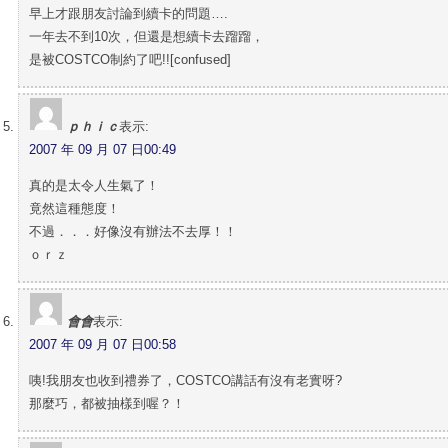
早上才跟朋友討論到續卡的問題….
一年去不到10次，但還是想續卡去蹓蹓，
是被COSTCO制約了吧!![confused]
ｐｈｉｃ
表示:
2007 年 09 月 07 日00:49
真的是太令人生氣了！
竟然這種態度！
不過．．．好像沒有辦法不去厚！！
ｏｒｚ
會會
表示:
2007 年 09 月 07 日00:58
咦!我朋友也收到禮券了，COSTCO講話有沒有老實呀?
那麼巧，都被抽樣到喔？！