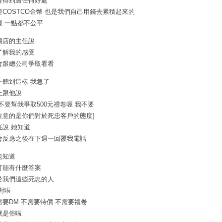
有得到過任何好處
連COSTCO金幣 也是我們自己用錢去累積起來的
樣 一點都不公平
湖店的主任說
了解我的感受
會跟總公司爭取看看
ㄧ聽到這樣 我急了
上跟他說
你不要幫我爭取500元禮卷喔 我不要
在意的是你們對於死忠客戶的態度]
任說 她知道
會反應之後在下週一回覆我電話
也知道
可能有什麼答案
於我們這些死忠的人
 對啦
需要DM 不需要特價 不需要禮卷
就是俗啦