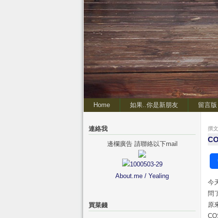
Home
如果..你是新朋友
留言版
連絡我
撰文 
CO
邊欄廣告 請聯絡以下mail
About.me / Yealing
今
問
原
買菜錢
C