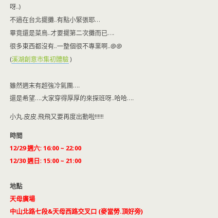
呀..)
不過在台北擺攤..有點小緊張耶…
畢竟還是菜鳥..才要擺第二次攤而已….
很多東西都沒有..一整個很不專業啊..@@
(
溪湖創意市集初體驗
)
雖然週末有超強冷氣團….
還是希望….大家穿得厚厚的來探班呀..哈哈….
小丸.皮皮.飛飛又要再度出動啦!!!!!!
時間
12/29 週六: 16:00 ~ 22:00
12/30 週日: 15:00 ~ 21:00
地點
天母廣場
中山北路七段&天母西路交叉口 (麥當勞.頂好旁)