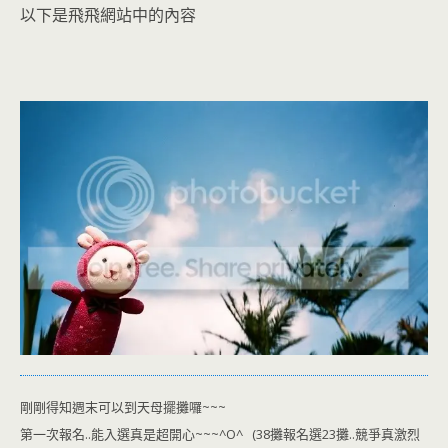
以下是飛飛網站中的內容
剛剛得知週末可以到天母擺攤囉~~~
第一次報名..能入選真是超開心~~~^O^ (38攤報名選23攤..競爭真激烈