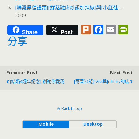
[爆漿黑糖饅頭][鮮菇雞肉炒飯加辣椒]與[小紅鞋]
-
2009
Pl
F
E
Pr
Share
Post
u
ac
m
in
分享
rk
e
ai
tF
b
l
ri
o
e
Previous Post
Next Post
o
n
[結婚4週年紀念] 謝謝你愛我
[雨果沙龍] Vivi與Johnny的店
k
dl
y
Back to top
Mobile
Desktop