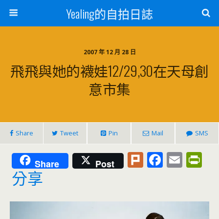
Yealing的自拍日誌
2007 年 12 月 28 日
飛飛與她的襪娃12/29,30在天母創
意市集
Share
Tweet
Pin
Mail
SMS
Pl
F
E
Pr
Share
Post
u
ac
m
in
分享
rk
e
ai
tF
b
l
ri