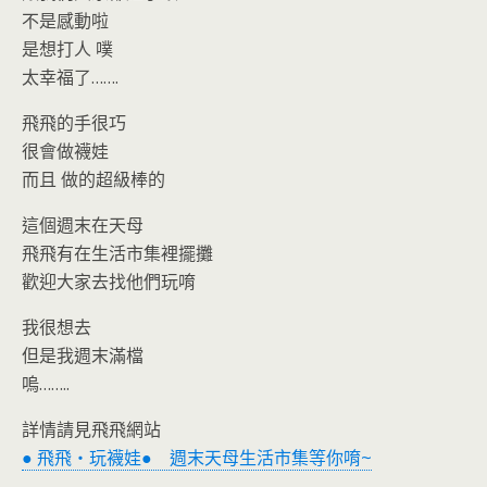
不是感動啦
是想打人 噗
太幸福了…….
飛飛的手很巧
很會做襪娃
而且 做的超級棒的
這個週末在天母
飛飛有在生活市集裡擺攤
歡迎大家去找他們玩唷
我很想去
但是我週末滿檔
嗚……..
詳情請見飛飛網站
● 飛飛‧玩襪娃● 週末天母生活市集等你唷~