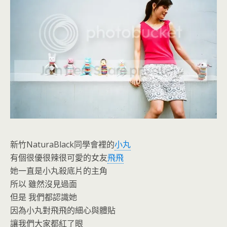
o
e
o
n
k
dl
y
新竹NaturaBlack同學會裡的
小丸
有個很優很辣很可愛的女友
飛飛
她一直是小丸殺底片的主角
所以 雖然沒見過面
但是 我們都認識她
因為小丸對飛飛的細心與體貼
讓我們大家都紅了眼