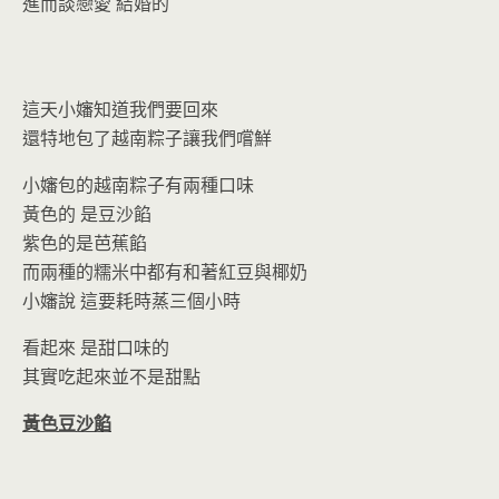
o
n
進而談戀愛 結婚的
k
dl
y
這天小嬸知道我們要回來
還特地包了越南粽子讓我們嚐鮮
小嬸包的越南粽子有兩種口味
黃色的 是豆沙餡
紫色的是芭蕉餡
而兩種的糯米中都有和著紅豆與椰奶
小嬸說 這要耗時蒸三個小時
看起來 是甜口味的
其實吃起來並不是甜點
黃色豆沙餡