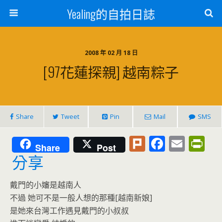
Yealing的自拍日誌
2008 年 02 月 18 日
[97花蓮探親] 越南粽子
Share
Tweet
Pin
Mail
SMS
Pl
F
E
Pr
Share
Post
u
ac
m
in
分享
rk
e
ai
tF
戴門的小嬸是越南人
b
l
ri
不過 她可不是一般人想的那種[越南新娘]
o
e
是她來台灣工作遇見戴門的小叔叔