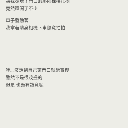
o
n
讓我發現了門口的那兩棵櫻花樹
k
dl
竟然還開了不少
y
車子發動著
我拿著隨身相機下車隨意拍拍
哇….沒想到自己家門口就能賞櫻
雖然不是很茂盛的
但是 也頗有詩意呢