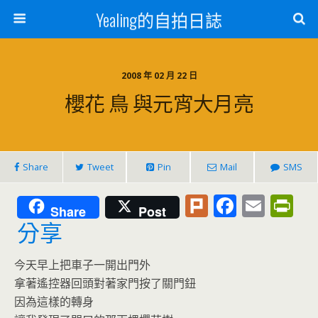
Yealing的自拍日誌
2008 年 02 月 22 日
櫻花 鳥 與元宵大月亮
Share
Tweet
Pin
Mail
SMS
Pl
F
E
Pr
Share
Post
u
ac
m
in
分享
rk
e
ai
tF
今天早上把車子一開出門外
b
l
ri
拿著遙控器回頭對著家門按了關門鈕
o
e
因為這樣的轉身