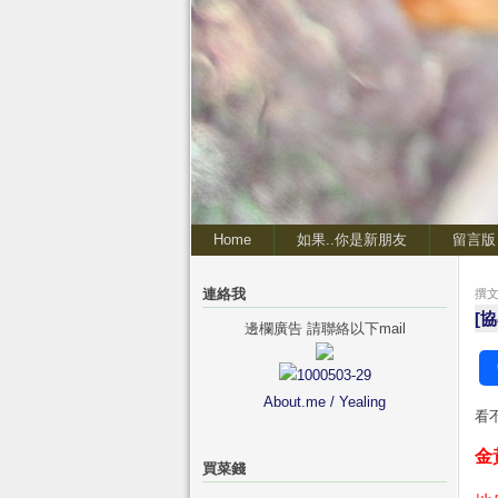
Home
如果..你是新朋友
留言版
連絡我
撰文 
[
邊欄廣告 請聯絡以下mail
About.me / Yealing
看
金
買菜錢