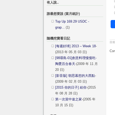
有人說..
誰最想要說 (當月統計)
Top Up 169.29 USDC -
grap...
(1)
隨機挖寶看日記
目
[每週好球] 2013 – Week 18
-
Com
(2013 年 05 月 03 日)
[98環島-01]創意料理慢慢吃-
陶甕百合春天
-(2009 年 11 月
20 日)
[影音版] 朝思暮想的大西點
-
(2009 年 02 月 03 日)
[2015 你的日子] 給你
-(2015
年 08 月 28 日)
第一次當中途之家
-(2005 年
10 月 15 日)