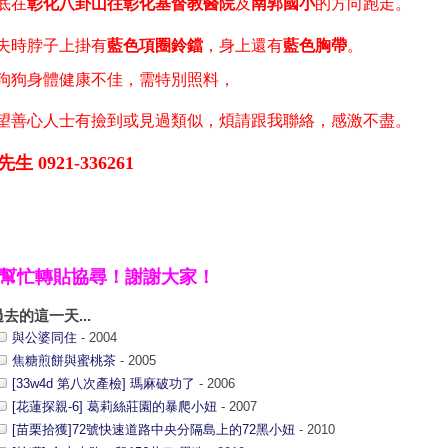
底在
彰化八卦山往彰化基督教醫院
及
南郭國小
的方向跑走。
失時脖子上掛有
藍色項圈鈴鐺
，身上還有
藍色胸帶
。
狗狗身體健康不佳，需特別照料，
望善心人士有撿到或見過類似，煩請跟我聯絡，感激不盡。
生 0921-336261
幫忙轉貼協尋！謝謝大家！
過去的這一天...
與公婆同住
- 2004
焦糖煎餅與蜜桃茶
- 2005
[33w4d 第八次產檢] 瑪麻破功了
- 2006
[花蓮探親-6] 葛莉絲莊園的暴爬小妞
- 2007
[苗栗拾獲]72號快速道路中央分隔島上的72黑小妞
- 2010