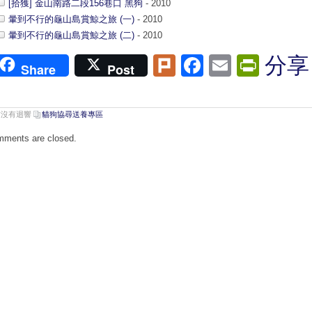
[拾獲] 金山南路二段156巷口 黑狗
- 2010
暈到不行的龜山島賞鯨之旅 (一)
- 2010
暈到不行的龜山島賞鯨之旅 (二)
- 2010
Plurk
Facebook
Email
Print
分享
Share
Post
前沒有迴響
貓狗協尋送養專區
ments are closed.