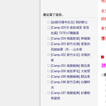
地
走
最近寫了這些..
因
[結婚16週年紀念] 我的騎士
[Camp-205 南投埔里 茶吾
希
此露] TiiTEnT團圓露
李先
[Camp-204 桃園新屋] 檸檬園
[Camp-203 新竹北埔] 婆婆的
四姊妹聚（8）- 山水屋
[Camp-202 新竹尖石] 谷嘎的
家
請
[Camp-201 桃園楊梅] 驛品香
[Camp-200 南投草屯] 大衛營
::
[Camp-199 桃園楊梅] 驛品香
[Camp-198 新竹五峰] 白蘭時
光
[Camp-197 桃園復興] 好馨勤
齊露營