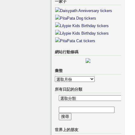
一家子
網站行動條碼
彙整
彙
整
所有日記的分類
所
有
搜
日
尋
記
關
的
世界上的朋友
鍵
分