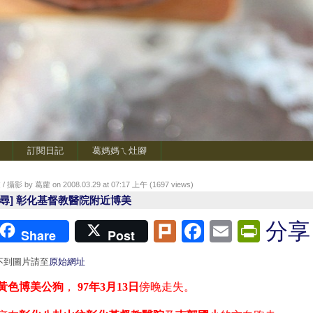
訂閱日記
葛媽媽ㄟ灶腳
/ 攝影 by 葛蘿 on 2008.03.29 at 07:17 上午 (
1697
views)
協尋] 彰化基督教醫院附近博美
Plurk
Facebook
Email
Print
分享
Share
Post
不到圖片請至
原始網址
黃色博美公狗
，
97
年
3
月
13
日
傍晚走失。