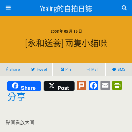
Yealing的自拍日誌
2008 年 05 月 15 日
[永和送養] 兩隻小貓咪
Share
Tweet
Pin
Mail
SMS
Pl
F
E
Pr
Share
Post
u
ac
m
in
分享
rk
e
ai
tF
b
l
ri
o
e
點圖看放大圖