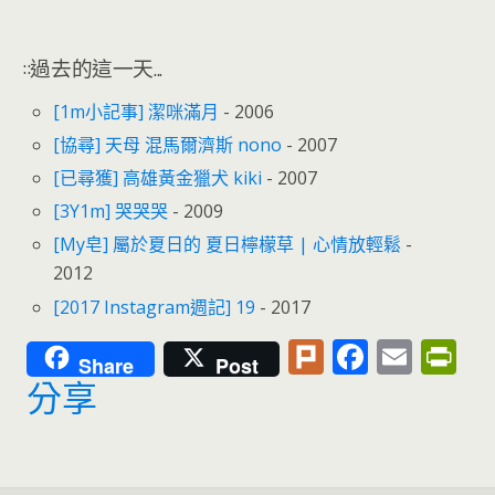
o
n
k
dl
y
::過去的這一天...
[1m小記事] 潔咪滿月
- 2006
[協尋] 天母 混馬爾濟斯 nono
- 2007
[已尋獲] 高雄黃金獵犬 kiki
- 2007
[3Y1m] 哭哭哭
- 2009
[My皂] 屬於夏日的 夏日檸檬草 | 心情放輕鬆
-
2012
[2017 Instagram週記] 19
- 2017
Pl
F
E
Pr
Share
Post
u
ac
m
in
分享
rk
e
ai
tF
b
l
ri