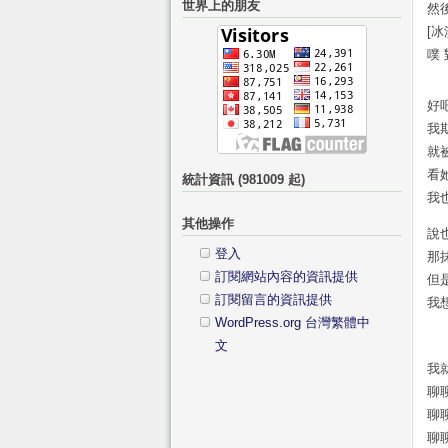
世界上的朋友
鍵
然
分
字:
[
類
噗 
好
我
就
看
統計資訊 (981009 起)
我
其他操作
說
登入
那
訂閱網站內容的資訊提供
但
訂閱留言的資訊提供
我
WordPress.org 台灣繁體中
文
我
聊
聊聊
聊