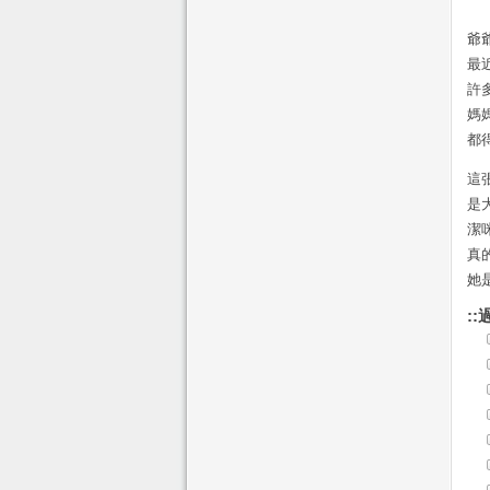
爺
最
許
媽
都
這
是
潔
真
她
::