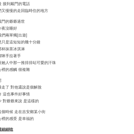
後 接到戴門的電話
們又慢慢的走回臨時住的地方
戴門的爺爺過世
昨夜沒睡好
我們兩單獨[出遊]
然只是這短短的幾十分鐘
那杯抹茶冰淇淋
潔咪手拉著手
著她人中那一推排排站可愛的汗珠
心裡的感觸 很複雜
想
爺走了 對他還說是個解脫
許 這也事件好事情
少 對爺爺來說 是這樣的
這個時候 走在吉安鄉某小街
心裡的感受 是幸福的
蘿細細唸