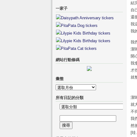
結
一家子
自
還
我
我
我
潔
開
網站行動條碼
我
才
就
彙整
彙
整
潔
所有日記的分類
就大
所
不
有
搜
我
日
尋
然
記
關
[
的