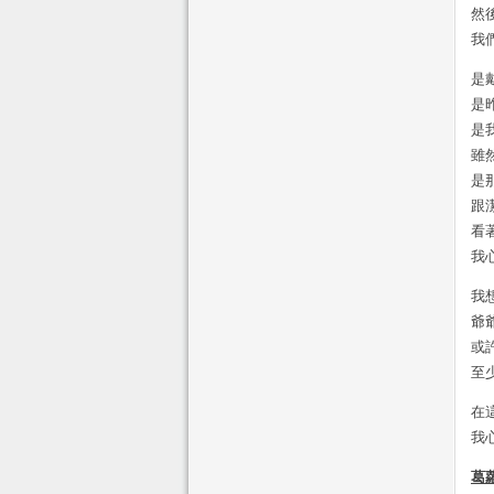
然
我
是
是
是
雖
是
跟
看
我
我
爺
或
至
在
我
葛