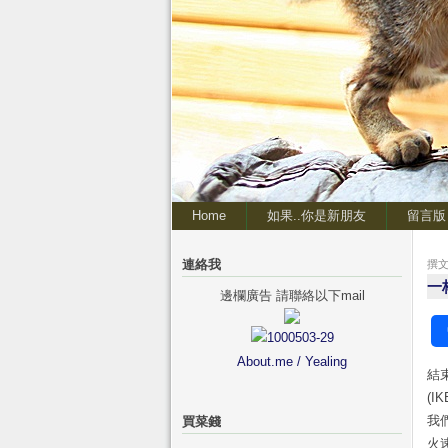
Home
如果..你是新朋友
留言版
連絡我
撰文 
一
邊欄廣告 請聯絡以下mail
About.me / Yealing
結
(
我
買菜錢
火