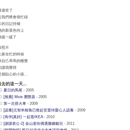
爺過世了
近我們將會很忙碌
多的日記待補
媽的新菜色待上
得緩一緩了
張照片
大家在忙的時候
咪自己乖乖的睡覺
的讓我覺得
是個貼心的小孩…
過去的這一天...
夏日的馬尾
- 2005
[推薦] Mxie 瀏覽器
- 2005
第一次搭火車
- 2009
[認養]元智米格魯已救起安置待愛心人認養
- 2009
[有伴|真好] 一起逛IKEA
- 2010
[謝謝老公-2] 金山老街偶遇撒嬌貓兒
- 2011