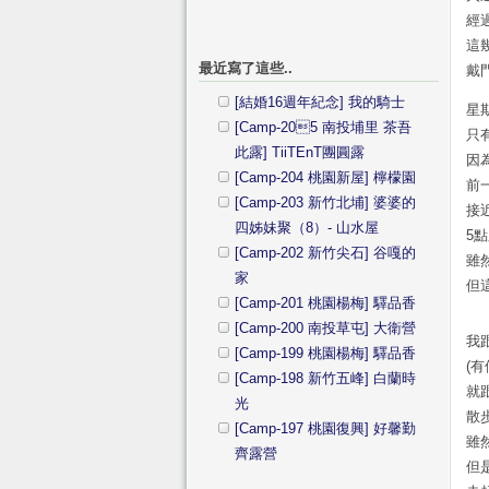
經
這
最近寫了這些..
戴
[結婚16週年紀念] 我的騎士
星
[Camp-205 南投埔里 茶吾
只
此露] TiiTEnT團圓露
因
[Camp-204 桃園新屋] 檸檬園
前
[Camp-203 新竹北埔] 婆婆的
接
四姊妹聚（8）- 山水屋
5
[Camp-202 新竹尖石] 谷嘎的
雖
家
但
[Camp-201 桃園楊梅] 驛品香
[Camp-200 南投草屯] 大衛營
我
[Camp-199 桃園楊梅] 驛品香
(
[Camp-198 新竹五峰] 白蘭時
就
光
散
[Camp-197 桃園復興] 好馨勤
雖
齊露營
但