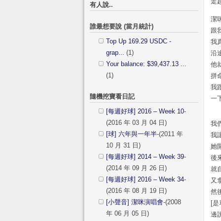
走
有人說..
潔
誰最想要說 (當月統計)
跟
Top Up 169.29 USDC -
我
grap...
(1)
沿
Your balance: $39,437.13 ...
他
(1)
拼
我
隨機挖寶看日記
一
[每週好球] 2016 – Week 10
-
(2016 年 03 月 04 日)
我
[球] 六年與一年半
-(2011 年
我
10 月 31 日)
她
[每週好球] 2014 – Week 39
-
後
(2014 年 09 月 26 日)
就
[每週好球] 2016 – Week 34
-
又
(2016 年 08 月 19 日)
然
[小聲音] 潔咪演唱會
-(2008
[
年 06 月 05 日)
邊