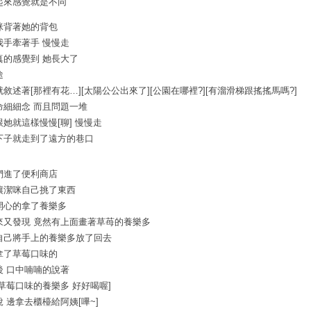
起來感覺就是不同
咪背著她的背包
我手牽著手 慢慢走
真的感覺到 她長大了
途
就敘述著[那裡有花…][太陽公公出來了][公園在哪裡?][有溜滑梯跟搖搖馬嗎?]
命細細念 而且問題一堆
跟她就這樣慢慢[聊] 慢慢走
下子就走到了遠方的巷口
們進了便利商店
讓潔咪自己挑了東西
開心的拿了養樂多
來又發現 竟然有上面畫著草苺的養樂多
自己將手上的養樂多放了回去
拿了草莓口味的
後 口中喃喃的說著
是草莓口味的養樂多 好好喝喔]
說 邊拿去櫃檯給阿姨[嗶~]