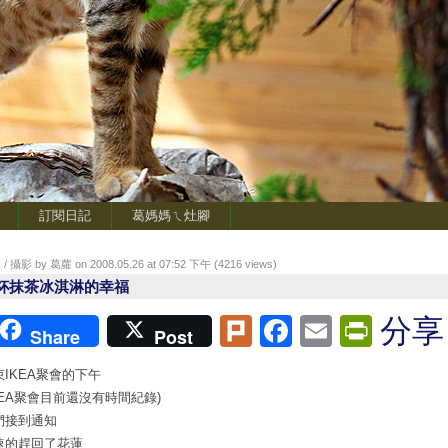
訂閱日記
葛媽媽ㄟ灶腳
/ 攝影 by 葛蘿 on 2008.05.26 at 07:52 下午 (
4216
views)
杯抹茶冰淇淋的幸福
Plurk
Facebook
Email
Print
分享
Share
Post
束IKEA聚會的下午
IKEA聚會目前還沒有時間紀錄)
們接到通知
速的趕回了花蓮