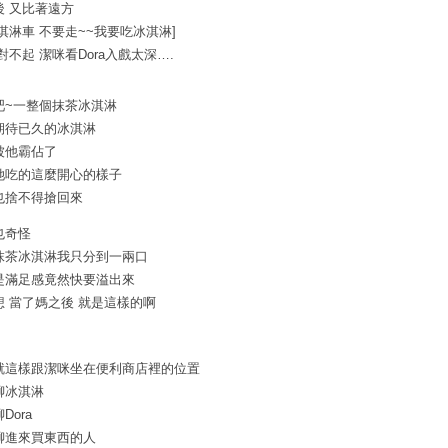
後 又比著遠方
冰淇淋車 不要走~~我要吃冰淇淋]
對不起 潔咪看Dora入戲太深….
吧~一整個抹茶冰淇淋
期待已久的冰淇淋
被他霸佔了
她吃的這麼開心的樣子
也捨不得搶回來
也奇怪
抹茶冰淇淋我只分到一兩口
是滿足感竟然快要溢出來
想 當了媽之後 就是這樣的啊
就這樣跟潔咪坐在便利商店裡的位置
聊冰淇淋
Dora
聊進來買東西的人