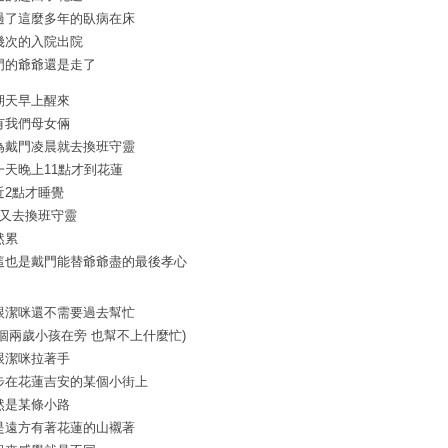
過了這麼多年的臥病在床
幾次的入院出院
門的爺爺還是走了
期天早上醒來
有我們母女倆
為戴門凌晨就去換班守靈
一天晚上11點才到花蓮
近2點才睡覺
點又去換班守靈
然累
這也是戴門能替爺爺盡的最後孝心
跟潔咪還不需要過去幫忙
有個兩歲小孩在旁 也幫不上什麼忙)
跟潔咪拉著手
步在花蓮吉安的某個小街上
然是某條小路
是遠方有著花蓮的山襯著