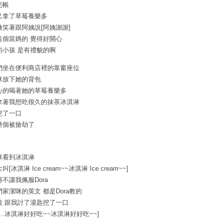
完帳
己拿了草莓養樂多
微笑著跟阿姨說[阿姨謝謝]
這個當媽的 覺得好開心
的小孩 是有禮貌的啊
們坐在便利商店裡的靠窗座位
咪放下她的背包
心的喝著她的草莓養樂多
拿著我想吃很久的抹茶冰淇淋
挖了一口
整個被搶劫了
咪看到冰淇淋
叫[冰淇淋 Ice cream~~冰淇淋 Ice cream~~]
得不讓我佩服Dora
們家潔咪的英文 都是Dora教的
後 跟我討了湯匙挖了一口
哇…冰淇淋好好吃~~冰淇淋好好吃~~]