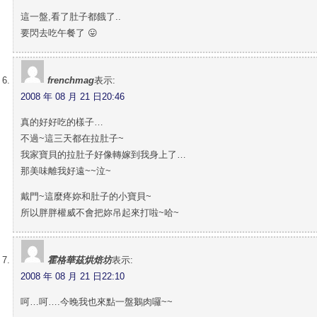
這一盤,看了肚子都餓了..
要閃去吃午餐了 😛
frenchmag
表示:
2008 年 08 月 21 日20:46
真的好好吃的樣子…
不過~這三天都在拉肚子~
我家寶貝的拉肚子好像轉嫁到我身上了…
那美味離我好遠~~泣~
戴門~這麼疼妳和肚子的小寶貝~
所以胖胖權威不會把妳吊起來打啦~哈~
霍格華茲烘焙坊
表示:
2008 年 08 月 21 日22:10
呵…呵….今晚我也來點一盤鵝肉囉~~