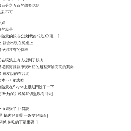
會百分之五百的想要吃到
吃到不可
孕婦
好的就是
你隨意的跟老公說[我好想吃XX喔~~]
上 就會出現在餐桌上
是孕婦才有的特權
天在噗浪上有人提到了鵝肉
當場腦海裡就浮現出切的超整齊油亮亮的鵝肉
惜 網友說的在台北
根本不可能去吃
好隨意在Skype上跟戴門說了一下
門爽快的說[晚餐我切盤鵝肉回去]
反而遲疑了 回答說
可是 鵝肉好貴喔 一盤要好幾百]
沒關係 你吃的下最重要~]