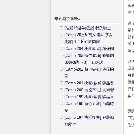
就
非
最近寫了這些..
當
[結婚16週年紀念] 我的騎士
最
[Camp-205 南投埔里 茶吾
當
此露] TiiTEnT團圓露
晚
[Camp-204 桃園新屋] 檸檬園
這
[Camp-203 新竹北埔] 婆婆的
昨
四姊妹聚（8）- 山水屋
我
[Camp-202 新竹尖石] 谷嘎的
可
家
我
[Camp-201 桃園楊梅] 驛品香
只
[Camp-200 南投草屯] 大衛營
戴
[Camp-199 桃園楊梅] 驛品香
[Camp-198 新竹五峰] 白蘭時
光
我
[Camp-197 桃園復興] 好馨勤
[
齊露營
[