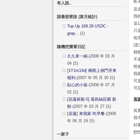
昨
有人說..
這
我
誰最想要說 (當月統計)
這
Top Up 169.29 USDC -
只
grap...
(1)
他
(
隨機挖寶看日記
我
久久來一鍋
-(2008 年 03 月
不
04 日)
然
[1Y1m14d] 兩顆上側門牙來
我
報到
-(2007 年 05 月 30 日)
可
貼心的小孩
-(2008 年 07 月
可
02 日)
[花蓮探親-5] 葛莉絲莊園 新
葛
館
-(2007 年 03 月 27 日)
其
[花蓮] 來我家 吃早餐
-(2008
我
年 06 月 19 日)
好
想
一家子