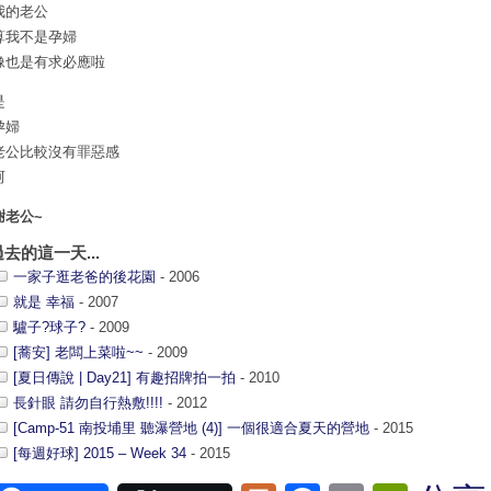
我的老公
算我不是孕婦
像也是有求必應啦
是
孕婦
老公比較沒有罪惡感
呵
謝老公~
過去的這一天...
一家子逛老爸的後花園
- 2006
就是 幸福
- 2007
驢子?球子?
- 2009
[蕎安] 老闆上菜啦~~
- 2009
[夏日傳說 | Day21] 有趣招牌拍一拍
- 2010
長針眼 請勿自行熱敷!!!!
- 2012
[Camp-51 南投埔里 聽瀑營地 (4)] 一個很適合夏天的營地
- 2015
[每週好球] 2015 – Week 34
- 2015