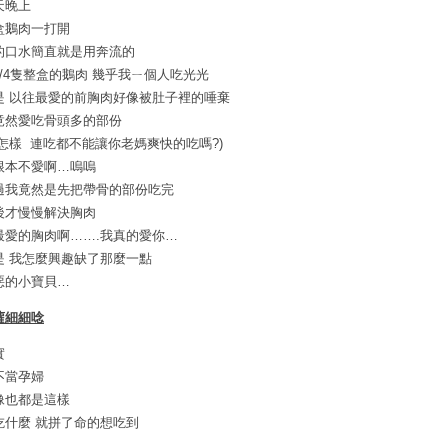
天晚上
盒鵝肉一打開
的口水簡直就是用奔流的
1/4隻整盒的鵝肉 幾乎我ㄧ個人吃光光
是 以往最愛的前胸肉好像被肚子裡的唾棄
竟然愛吃骨頭多的部份
是怎樣 連吃都不能讓你老媽爽快的吃嗎?)
根本不愛啊…嗚嗚
過我竟然是先把帶骨的部份吃完
後才慢慢解決胸肉
最愛的胸肉啊…….我真的愛你…
是 我怎麼興趣缺了那麼一點
惡的小寶貝…
蘿細細唸
實
不當孕婦
像也都是這樣
吃什麼 就拼了命的想吃到