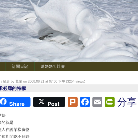
訂閱日記
葛媽媽ㄟ灶腳
/ 攝影 by 葛蘿 on 2008.08.21 at 07:30 下午 (
3254
views)
求必應的特權
Plurk
Facebook
Email
Print
分享
Share
Post
孕婦
慘的就是
別人在說某樣食物
又短期間吃不到時