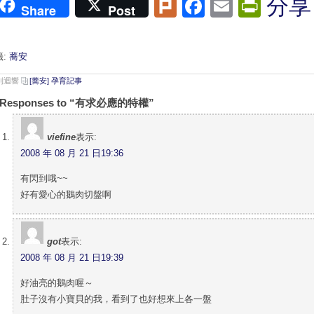
Plurk
Facebook
Email
Print
分享
Share
Post
籤:
蕎安
 則迴響
[蕎安] 孕育記事
 Responses to “有求必應的特權”
viefine
表示:
2008 年 08 月 21 日19:36
有閃到哦~~
好有愛心的鵝肉切盤啊
got
表示:
2008 年 08 月 21 日19:39
好油亮的鵝肉喔～
肚子沒有小寶貝的我，看到了也好想來上各一盤