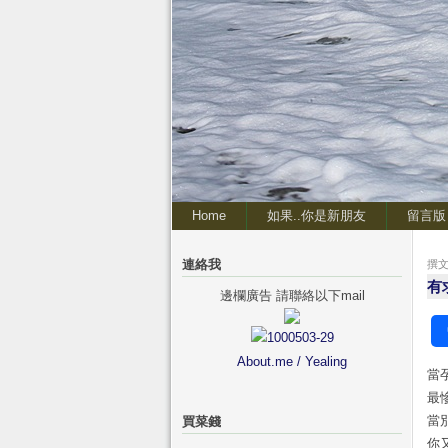
Home
如果..你是新朋友
留言版
連絡我
撰文 
有
邊欄廣告 請聯絡以下mail
About.me / Yealing
當
最
當
買菜錢
你