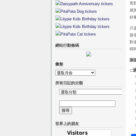
而
就
好
只
當
對
網站行動條碼
呵
謝
彙整
::
彙
整
所有日記的分類
所
有
搜
日
尋
記
關
的
世界上的朋友
鍵
分
字:
類