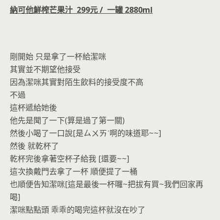
o
n
納可他鮮榨芒果汁 299元 / 一罐 2880ml
k
dl
y
剛開始 只是拿了一杯給潔咪
其實並不期望他接受
因為潔咪其實對陌生飲料的接受度不高
不過
這杯遞給她後
他先是聞了一下(算是過了第一關)
然後小喝了一口說[是ㄙㄨㄞˊ啊的味道耶~~]
然後 就乾杯了
乾杯完後拿著空杯子給我 [還要~~]
這次換戴門去拿了一杯 順便提了一桶
也順便告知潔咪[這是最後一杯囉~把拔有買~我們回家再
喝]
潔咪點點頭 乖乖的喝完這杯就沒在吵了