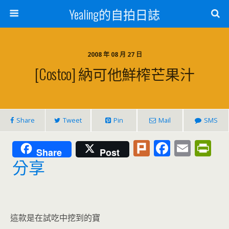
Yealing的自拍日誌
2008 年 08 月 27 日
[Costco] 納可他鮮榨芒果汁
Share
Tweet
Pin
Mail
SMS
Pl
F
E
Pr
Share
Post
u
ac
m
in
分享
rk
e
ai
tF
b
l
ri
o
e
這款是在試吃中挖到的寶