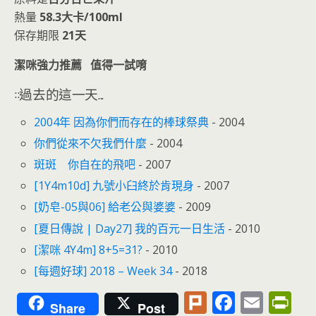
熱量
58.3大卡/100ml
保存期限
21天
潔咪強力推薦 值得一試唷
::過去的這一天...
2004年 因為你們而存在的棒球祭典
- 2004
你們從來不欠我們什麼
- 2004
斑斑 你自在的飛吧
- 2007
[1Y4m10d] 九號小臼終於肯現身
- 2007
[奶皂-05與06] 給老公與婆婆
- 2009
[夏日傳說 | Day27] 我的百元一日生活
- 2010
[潔咪 4Y4m] 8+5=31?
- 2010
[每週好球] 2018 – Week 34
- 2018
Pl
F
E
Pr
Share
Post