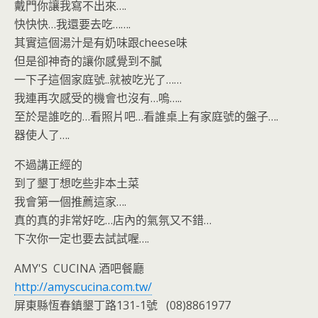
戴門你讓我寫不出來….
快快快…我還要去吃…….
其實這個湯汁是有奶味跟cheese味
但是卻神奇的讓你感覺到不膩
一下子這個家庭號..就被吃光了……
我連再次感受的機會也沒有…嗚…..
至於是誰吃的…看照片吧…看誰桌上有家庭號的盤子….
器使人了….
不過講正經的
到了墾丁想吃些非本土菜
我會第一個推薦這家….
真的真的非常好吃…店內的氣氛又不錯…
下次你一定也要去試試喔….
AMY'S CUCINA 酒吧餐廳
http://amyscucina.com.tw/
屏東縣恆春鎮墾丁路131-1號 (08)8861977