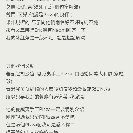
葛蘿–冰紅茶(渴死了..這個包準解渴)
戴門–可樂(他說是Pizza的良伴..)
果汁現榨的..忘了問他們兩個好不好喝純不純
來看文章時請Eric還有Naomi回答一下
我的冰紅茶是一級棒吧…超超超超解渴….
其他我們又點了
蕃茄起司沙拉 夏威夷手工Pizza 白酒蛤俐義大利麵(家庭
號)
看過我美食紀錄的人應該知道我超愛蕃茄起司沙拉
所以只要我到的餐廳有這道菜..我..必點
他的夏威夷手工Pizza一定要特別介紹
剛剛說過我只愛聞Pizza香不愛吃
但是這個PIzza呢我可是愛不釋口
很丟臉的比大家多吃一塊……