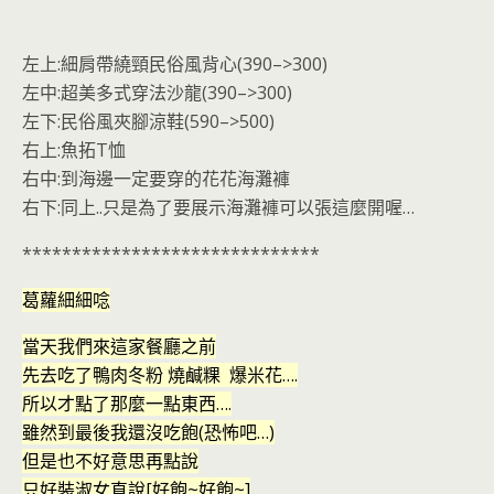
左上:細肩帶繞頸民俗風背心(390–>300)
左中:超美多式穿法沙龍(390–>300)
左下:民俗風夾腳涼鞋(590–>500)
右上:魚拓T恤
右中:到海邊一定要穿的花花海灘褲
右下:同上..只是為了要展示海灘褲可以張這麼開喔…
******************************
葛蘿細細唸
當天我們來這家餐廳之前
先去吃了鴨肉冬粉 燒鹹粿 爆米花….
所以才點了那麼一點東西….
雖然到最後我還沒吃飽(恐怖吧…)
但是也不好意思再點說
只好裝淑女直說[好飽~好飽~]