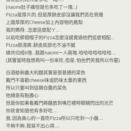
(naomi肚子痛但是也多吃了一塊…)
Pizza是厚片的..但是厚餅皮卻沒讓我們丟在旁邊
上面厚厚的Cheese加上內容物的鳳梨
我的媽呀…怎麼這麼配ㄚ…
以前吃那個帽子的Pizza怎麼沒感覺過他們這麼相配…
PIzza很清爽..餅皮底部也不油不膩
總共切成6塊…我跟naomi一人兩塊..哈哈哈哈哈哈哈….
(其實當時我想再叫一份來吃..但是..怕他們笑我所以作罷)
白酒蛤俐義大利麵其實是很普通的菜色
戴門不喜歡cheese味或奶味太重的東西
所以只要叫到這類白醬的菜色
他總是有點擔心
但是你如果看戴門將麵放到嘴巴裡時眼睛閃出的光芒
你就會知道他有多好吃….
我..因為貪心的一直吃Pizza所以只吃到一小盤….
不夠不夠..我寫不出心得…..