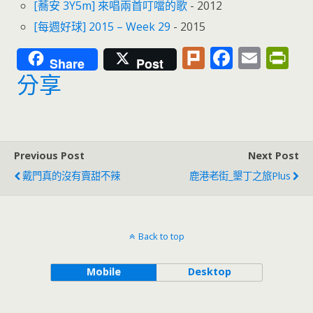
[蕎安 3Y5m] 來唱兩首叮噹的歌
- 2012
[每週好球] 2015 – Week 29
- 2015
Pl
F
E
Pr
Share
Post
u
ac
m
in
分享
rk
e
ai
tF
b
l
ri
o
e
Previous Post
Next Post
o
n
戴門真的沒有賣甜不辣
鹿港老街_墾丁之旅Plus
k
dl
y
Back to top
Mobile
Desktop