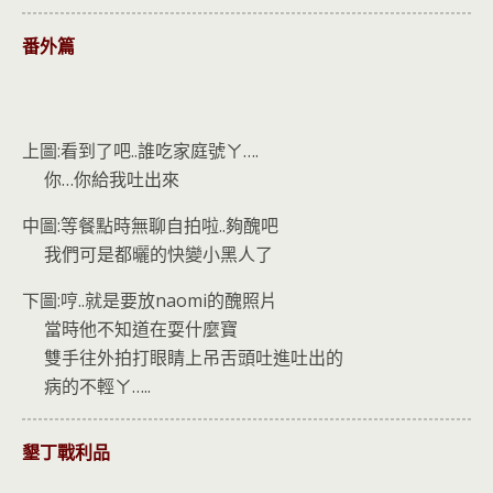
番外篇
上圖:看到了吧..誰吃家庭號ㄚ….
你…你給我吐出來
中圖:等餐點時無聊自拍啦..夠醜吧
我們可是都曬的快變小黑人了
下圖:哼..就是要放naomi的醜照片
當時他不知道在耍什麼寶
雙手往外拍打眼睛上吊舌頭吐進吐出的
病的不輕ㄚ…..
墾丁戰利品