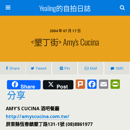
Yealing的自拍日誌
2004 年 07 月 17 日
<墾丁街> Amy's Cucina
Share
Tweet
Pin
Mail
SMS
Pl
F
E
Pr
Share
Post
u
ac
m
in
分享
rk
e
ai
tF
AMY'S CUCINA 酒吧餐廳
b
l
ri
http://amyscucina.com.tw/
o
e
屏東縣恆春鎮墾丁路131-1號 (08)8861977