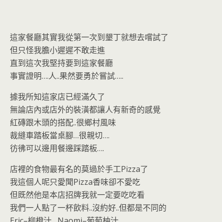
o
n
k
dl
y
這家餐廳其實我從第一次到墾丁就想去嚐試了
但只怪我膽小遲遲不敢走進
直到這次我堅持要到這家餐廳
事實證明….人..果然要勇於嘗試…..
據我所知這家店已經滿久了
無論店內或店外的裝潢都讓人有新奇的感覺
紅磚跟木頭的搭配..很鄉村風味
裁縫車踏板當桌腳…很親切….
彷彿可以邊用餐邊踩踏板….
店裡的食物最有名的莫過於手工Pizza了
我這個人呢只愛聞Pizza香味卻不愛吃
但既然他是本店招牌我就一定要吃吃看
我們一人點了一杯飲料..沒約好..但都是不同的
Eric–柳橙汁 Naomi–葡萄柚汁