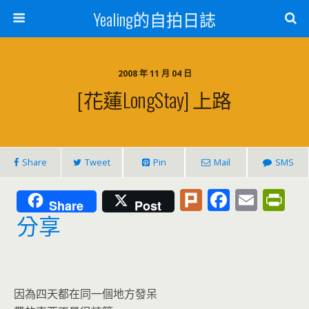
Yealing的自拍日誌
2008 年 11 月 04 日
[花蓮LongStay] 上路
Share
Tweet
Pin
Mail
SMS
Pl
F
E
Pr
Share
Post
u
ac
m
in
分享
rk
e
ai
tF
b
l
ri
o
e
因為四天都在同一個地方發呆