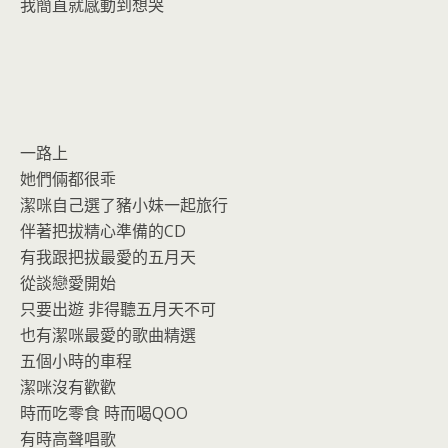
我簡直就感動到想哭
一路上
她們倆都很乖
潔咪自己選了豬小妹一起旅行
伴著把拔精心準備的CD
有我跟把拔最愛的五月天
從談戀愛開始
只要出遊 非得聽五月天不可
也有潔咪最愛的歌曲精選
五個小時的車程
潔咪沒有歡歡
時而吃零食 時而喝QOO
有時高聲唱歌