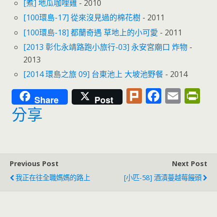
[煮] 地瓜咖哩雞
- 2010
[100環島-17] 從來沒見過的棉花樹
- 2011
[100環島-18] 都蘭奇遇 草地上的小可愛
- 2011
[2013 彰化永靖路跑小旅行-03] 永安宮廟口 炸物
-
2013
[2014 環島之旅 09] 台東池上 大坡池野餐
- 2014
Pl
F
E
Pr
Share
Post
u
ac
m
in
分享
rk
e
ai
tF
b
l
ri
o
e
Previous Post
Next Post
o
n
我正在往全職媽媽的路上
[小匹-58] 酒漬蔓越莓饅頭
k
dl
y