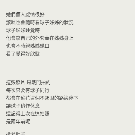
她們倆人感情很好
潔咪也會隨時看球子姊姊的狀況
球子姊姊睡覺時
他會拿自己的外套蓋在姊姊身上
也會不時親姊姊幾口
看了覺得好欣慰
這張照片 是戴門拍的
每次只要有球子同行
都會在蘇花這個不起眼的路邊停下
讓球子稍作休息
還記得上次在這拍照
是兩年前呢
挺著肚子