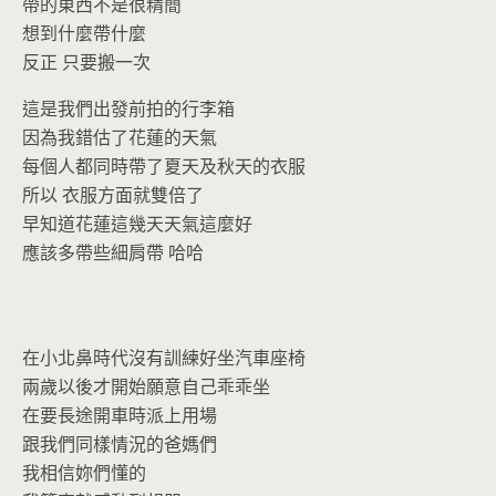
o
n
帶的東西不是很精簡
k
dl
想到什麼帶什麼
y
反正 只要搬一次
這是我們出發前拍的行李箱
因為我錯估了花蓮的天氣
每個人都同時帶了夏天及秋天的衣服
所以 衣服方面就雙倍了
早知道花蓮這幾天天氣這麼好
應該多帶些細肩帶 哈哈
在小北鼻時代沒有訓練好坐汽車座椅
兩歲以後才開始願意自己乖乖坐
在要長途開車時派上用場
跟我們同樣情況的爸媽們
我相信妳們懂的