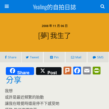
Yealing的自拍日誌
2008 年 11 月 06 日
[夢] 我生了
Share
Tweet
Pin
Mail
SMS
Pl
F
E
Pr
Share
Post
u
ac
m
in
分享
rk
e
ai
tF
我想
b
l
ri
或許是最近頻繁的胎動
o
e
讓我在睡覺時還是停不下感受她