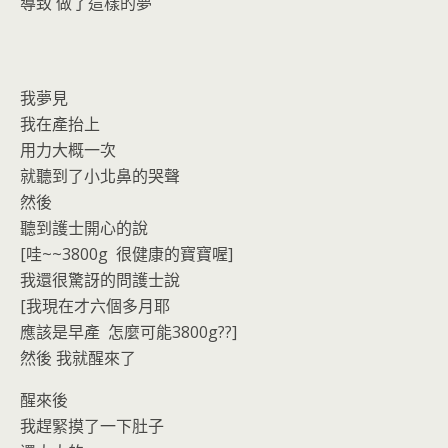
o
n
導致 做了這樣的夢
k
dl
y
我夢見
我在產抬上
用力大概一次
就聽到了小北鼻的哭聲
然後
聽到護士開心的說
[哇~~3800g 很健康的寶寶喔]
我還很驚訝的問護士說
[我現在才六個多月耶
應該是早產 怎麼可能3800g??]
然後 我就醒來了
醒來後
我趕緊摸了一下肚子