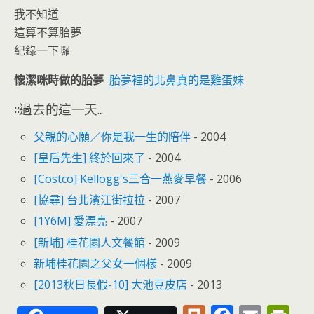
我不知道
這算不算胎夢
紀錄一下囉
懷潔咪時做的胎夢
胎夢裡的北鼻真的是雞蛋妹
::過去的這一天...
父親的心願／你是我一生的陪伴
- 2004
[皇后先生] 終於回來了
- 2004
[Costco] Kellogg's三合一燕麥早餐
- 2006
[協尋] 台北濱江街拉拉
- 2007
[1Y6M] 愛漂亮
- 2007
[新埔] 桂花園人文餐館
- 2009
新埔桂花園之父女一個樣
- 2009
[2013秋日長假-10] 大池豆皮店
- 2013