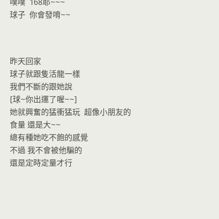
噗噗 168耶~~~
球子 你會發唷~~
昨天回家
球子就跟隻活龍一樣
我們不斷的跟她說
[球~你出運了喔~~]
她就興奮的猛衝猛玩 超像小朋友的
食量 還是大~~
總有種她吃不飽的感覺
不過 我不會被他騙的
還是定時定量才行