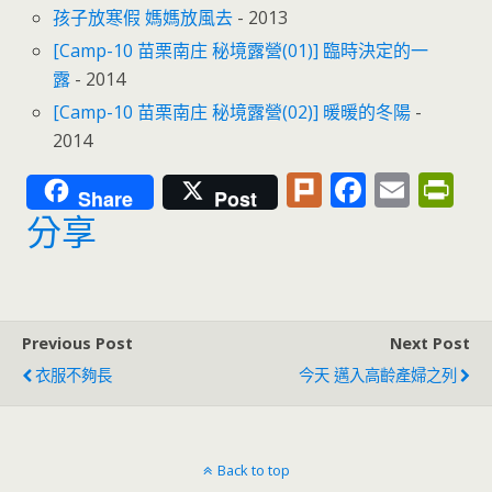
孩子放寒假 媽媽放風去
- 2013
[Camp-10 苗栗南庄 秘境露營(01)] 臨時決定的一
露
- 2014
[Camp-10 苗栗南庄 秘境露營(02)] 暖暖的冬陽
-
2014
Pl
F
E
Pr
Share
Post
u
ac
m
in
分享
rk
e
ai
tF
b
l
ri
o
e
Previous Post
Next Post
o
n
衣服不夠長
今天 邁入高齡產婦之列
k
dl
y
Back to top