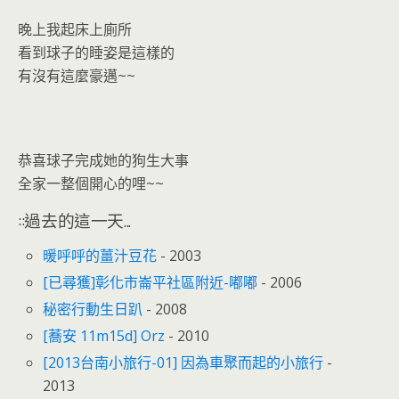
晚上我起床上廁所
看到球子的睡姿是這樣的
有沒有這麼豪邁~~
恭喜球子完成她的狗生大事
全家一整個開心的哩~~
::過去的這一天...
暖呼呼的薑汁豆花
- 2003
[已尋獲]彰化市崙平社區附近-嘟嘟
- 2006
秘密行動生日趴
- 2008
[蕎安 11m15d] Orz
- 2010
[2013台南小旅行-01] 因為車聚而起的小旅行
-
2013