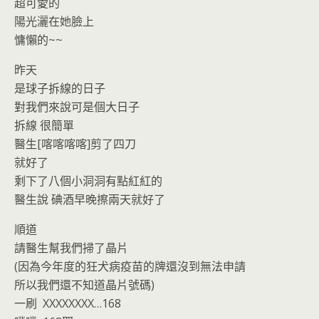
o
n
超可愛的
k
dl
陽光灑在她臉上
y
慵懶的~~
昨天
是球子拆線的日子
對我們來說可是個大日子
拆線 很簡單
醫生[喀喀喀喀]剪了四刀
就好了
剩下了八個小洞洞有點紅紅的
醫生說 碘酒早晚擦兩天就好了
順道
請醫生幫我們掃了晶片
(因為今年度的狂犬病疫苗的牌還沒到無法申請
所以我們還不知道晶片號碼)
一刷 XXXXXXXX…168