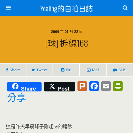
Yealing的自拍日誌
2009 年 01 月 22 日
[球] 拆線168
Share
Tweet
Pin
Mail
SMS
Pl
F
E
Pr
Share
Post
u
ac
m
in
分享
rk
e
ai
tF
b
l
ri
o
e
這是昨天早晨球子剛起床的睡臉