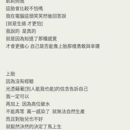
o
n
凱莉問我
k
dl
這胎會比較不怕嗎
我在電腦這頭笑笑然後回答說
y
[就是生過 才更怕]
我說的 是真的
就是因為知道了那種感覺
才會更擔心 自己是否能像上胎那樣勇敢與幸運
上胎
因為沒有經驗
光憑藉著[別人能我也能]的信念告訴自己
我一定可以
再加上 因為高位破水
不能再等 萬一感染了 就無法自然生產
而且對胎兒也不好
就毅然決然的決定了馬上生