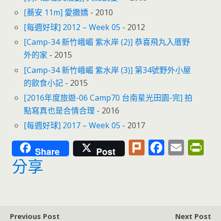
[蕎安 11m] 愛撒嬌
- 2010
[每週好球] 2012 – Week 05
- 2012
[Camp-34 新竹峨嵋 紫水岸 (2)] 恭喜飛丸入厝野
外的家
- 2015
[Camp-34 新竹峨嵋 紫水岸 (3)] 第34號野外小屋
的飲食小記
- 2015
[2016年度旅遊-06 Camp70 台南星光田園-完] 拍
點寫真也是合情合理
- 2016
[每週好球] 2017 – Week 05
- 2017
Pl
F
E
Pr
Share
Post
u
ac
m
in
分享
rk
e
ai
tF
b
l
ri
o
e
Previous Post
Next Post