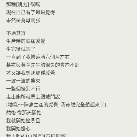
那種[魄力] 噗噗
現在自己看了還是覺得
果然是為母則強
不過其實
生產時的陣痛感覺
生完後就忘了
一直到了我懷這胎六個月左右
某次與黃金先生約很久的會約不到
才又讓我想起那種感覺
一波一波的襲來
一整個挫到不行
走出廁所就馬上跟戴門說
[糟糕~~陣痛生產的感覺 我竟然完全想起來了]
然後 從那天開始
我就開始挫咧旦
我開始擔心
我上胎的[自然產][不打無痛]