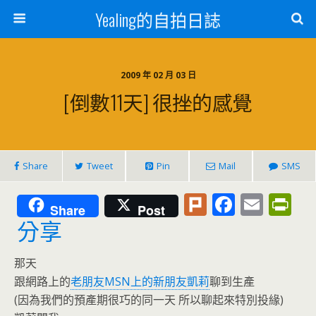
Yealing的自拍日誌
2009 年 02 月 03 日
[倒數11天] 很挫的感覺
Share
Tweet
Pin
Mail
SMS
Pl
F
E
Pr
Share
Post
u
ac
m
in
分享
rk
e
ai
tF
那天
b
l
ri
跟網路上的
老朋友MSN上的新朋友凱莉
聊到生產
o
e
(因為我們的預產期很巧的同一天 所以聊起來特別投緣)