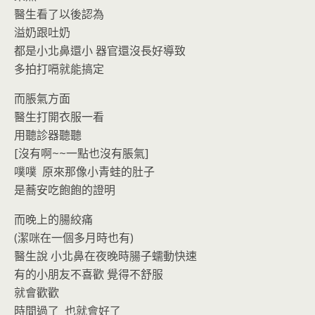
醫生看了以後認為
溢奶跟吐奶
都是小北鼻還小 器官還沒長好導致
多拍打嗝就能搞定
而脹氣方面
醫生打開衣服一看
用聽診器聽聽
[沒有啊~~一點也沒有脹氣]
噗噗 原來那像小青蛙的肚子
是蕎安吃飽飽的證明
而晚上的腸絞痛
(潔咪在一個多月時也有)
醫生說 小北鼻在夜晚時腸子蠕動快速
有的小朋友不喜歡 覺得不舒服
就會歡歡
時間過了 也就會好了