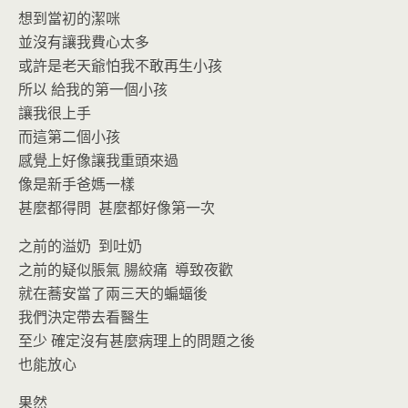
o
n
想到當初的潔咪
k
dl
並沒有讓我費心太多
y
或許是老天爺怕我不敢再生小孩
所以 給我的第一個小孩
讓我很上手
而這第二個小孩
感覺上好像讓我重頭來過
像是新手爸媽一樣
甚麼都得問 甚麼都好像第一次
之前的溢奶 到吐奶
之前的疑似脹氣 腸絞痛 導致夜歡
就在蕎安當了兩三天的蝙蝠後
我們決定帶去看醫生
至少 確定沒有甚麼病理上的問題之後
也能放心
果然