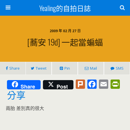
Yealing的自拍日誌
2009 年 02 月 27 日
[蕎安 19d] 一起當蝙蝠
Share
Tweet
Pin
Mail
SMS
Pl
F
E
Pr
Share
Post
u
ac
m
in
分享
rk
e
ai
tF
兩胎 差別真的很大
b
l
ri
o
e