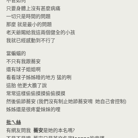
不管如何
只要身體上沒有甚麼病痛
一切只是時間的問題
那麼 就是最小的問題
老天爺賜給我這兩個健全的小孩
我就已經感動到不行了
當蝙蝠的
不只有我跟蕎安
還有球子姐姐啊
看看球子姊姊睡的地方 猛的咧
這胎 他更大膽了說
常常這樣偷偷摸摸偷偷摸摸
然後偷舔蕎安 (我們沒有制止她舔蕎安唷 她自己會控制)
姊姊還是很疼愛妹妹的哩
批ㄟ絲
有網友問我
蕎安
是她的本名嗎?