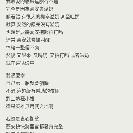
我最愛的躺餵這胎行不通
完全是因為蕎安會溢奶
躺著餵 有很大的機率溢奶 甚至吐奶
就算 安然的餵完沒有溢奶
也還是要將蕎安抱起拍打嗝
通常 蕎安就會被叫醒
情緒一整個不爽
然後 又醒來 又喝奶 又拍打嗝 或者溢奶
就在這循環中
我很慶幸
自己第一胎就會躺餵
不過 這超級有幫助的伎倆
對上這種小妞
還是英雄無用武之地啊
我還是衷心期望
蕎安快快將器官都發育完全