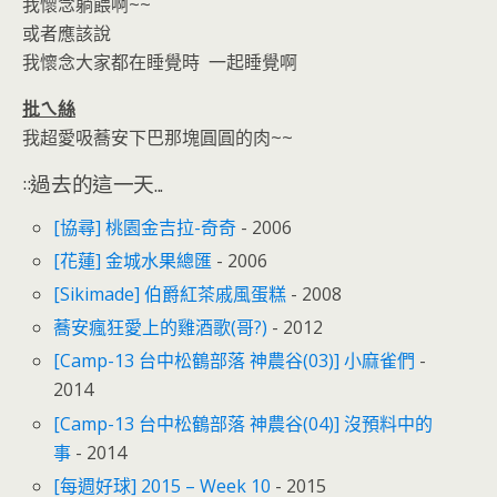
我懷念躺餵啊~~
或者應該說
我懷念大家都在睡覺時 一起睡覺啊
批ㄟ絲
我超愛吸蕎安下巴那塊圓圓的肉~~
::過去的這一天...
[協尋] 桃園金吉拉-奇奇
- 2006
[花蓮] 金城水果總匯
- 2006
[Sikimade] 伯爵紅茶戚風蛋糕
- 2008
蕎安瘋狂愛上的雞酒歌(哥?)
- 2012
[Camp-13 台中松鶴部落 神農谷(03)] 小麻雀們
-
2014
[Camp-13 台中松鶴部落 神農谷(04)] 沒預料中的
事
- 2014
[每週好球] 2015 – Week 10
- 2015