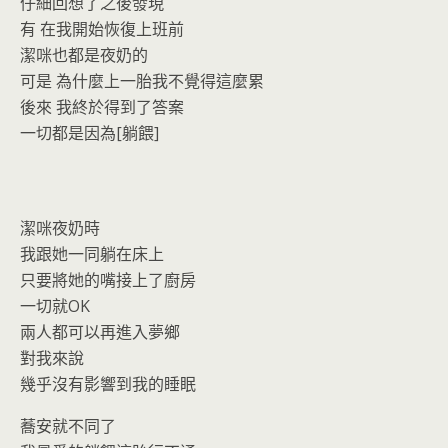
o
n
仔細回想了之後發現
k
dl
有 在我開始恢復上班前
潔咪也都是夜奶的
y
可是 為什麼上一胎我不覺得這麼累
後來 我終於得到了答案
一切都是因為[躺餵]
潔咪夜奶時
我跟她一同躺在床上
只要將她的嘴接上了廚房
一切就OK
兩人都可以再進入夢鄉
對我來說
幾乎沒有影響到我的睡眠
蕎安就不同了