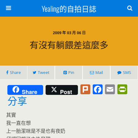
Yealing的自拍日誌
2009 年 03 月 06 日
有沒有躺餵差這麼多
Share
Tweet
Pin
Mail
SMS
Pl
F
E
Pr
Share
Post
u
ac
m
in
分享
rk
e
ai
tF
其實
b
l
ri
我一直在想
o
e
上一胎潔咪是不是也有夜奶