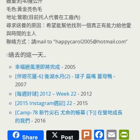
o
n
體重:約40幾公斤
k
dl
毛色:黃金亮色毛
地址:鶯歌(目前托人代養在工廠內)
y
尋求送養的原因：希望能幫他找到一個真正有能力給他愛
與時間的主人
聯絡方式：請mail to “happycarol2005@hotmail.com”
::過去的這一天...
幸福避風港即將完成
- 2005
[伴遊花蓮-6] 後湖水月(2) - 球子 扁嘴 薑母鴨
-
2007
[每週好球] 2012 – Week 22
- 2012
[2015 Instagram週記] 22
- 2015
[Camp-78 新竹尖石 尤命的帳幕 (下)] 在營地成長
的我們
- 2016
Pl
F
E
Pr
Share
Post