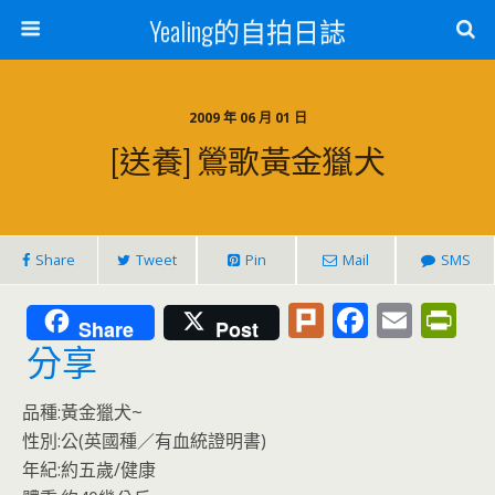
Yealing的自拍日誌
2009 年 06 月 01 日
[送養] 鶯歌黃金獵犬
Share
Tweet
Pin
Mail
SMS
Pl
F
E
Pr
Share
Post
u
ac
m
in
分享
rk
e
ai
tF
品種:黃金獵犬~
b
l
ri
性別:公(英國種／有血統證明書)
o
e
年紀:約五歲/健康