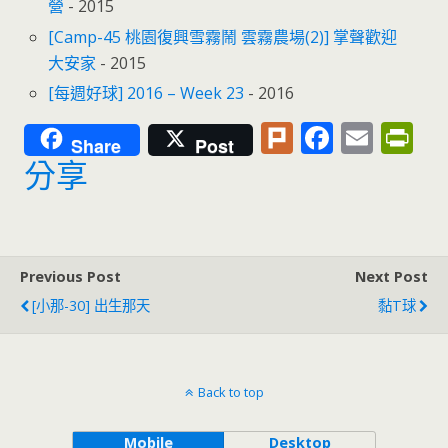
營
- 2015
[Camp-45 桃園復興雪霧鬧 雲霧農場(2)] 掌聲歡迎
大安家
- 2015
[每週好球] 2016 – Week 23
- 2016
Pl
F
E
Pr
Share
Post
u
ac
m
in
分享
rk
e
ai
tF
b
l
ri
o
e
Previous Post
Next Post
o
n
[小那-30] 出生那天
黏T球
k
dl
y
Back to top
Mobile
Desktop