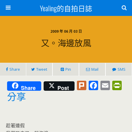
Yealing的自拍日誌
2009 年 06 月 03 日
又。海邊放風
Share
Tweet
Pin
Mail
SMS
Pl
F
E
Pr
Share
Post
u
ac
m
in
分享
rk
e
ai
tF
b
l
ri
o
e
趁著連假