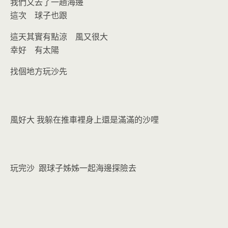
o
n
我們又去了一趟海邊
k
dl
這次 球子也跟
y
這天其實有點涼 風又很大
幸好 有太陽
找個地方玩沙先
風好大 我躲在推車裡身上還是滿滿的沙哩
玩完沙 跟球子姊姊一起海邊探險去