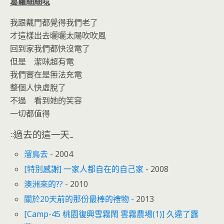
葛蘿細細唸
我跟戴門都覺得我們老了
才這樣出去曬曬太陽吹吹風
回到家我們都快沒電了
但是 潔咪超有電
我們實在是無法充電
整個人快虛脫了
不過 看到她的笑容
一切都值得
::過去的這一天...
溜鳥去
- 2004
[特別感謝] 一家人都自在的自己家
- 2008
澳洲來的??
- 2010
關於20天前的那份最棒的禮物
- 2013
[Camp-45 桃園復興雪霧鬧 雲霧農場(1)] 久違了露