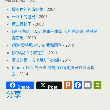
擋不住的神奇運氣
- 2004
一路上的遇見
- 2005
第二個孩子
- 2008
[夏日傳說 | Day4糗事一籮筐-我的變裝趴] 變變變
變南瓜
- 2010
[潔咪愛塗鴨 4Y3m] 我和同學
- 2010
[姊妹說-01] 我在乎
- 2011
潔咪的第一次小朋友下廚課
- 2014
[Camp-18 新竹五峰 鳥嘴山 (1)] 避暑就往高海拔
去
- 2014
Pl
F
E
Pr
Share
Post
u
ac
m
in
分享
rk
e
ai
tF
b
l
ri