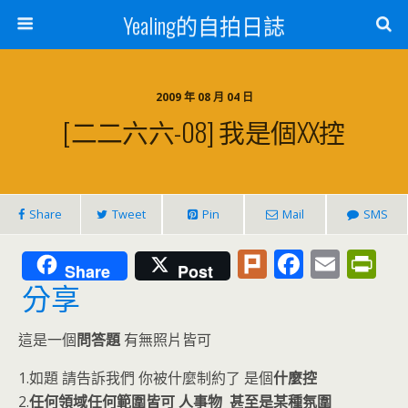
Yealing的自拍日誌
2009 年 08 月 04 日
[二二六六-08] 我是個XX控
Share
Tweet
Pin
Mail
SMS
Pl
F
E
Pr
Share
Post
u
ac
m
in
分享
rk
e
ai
tF
這是一個
問答題
有無照片皆可
b
l
ri
o
e
1.如題 請告訴我們 你被什麼制約了 是個
什麼控
2.
任何領域任何範圍皆可 人事物 甚至是某種氛圍