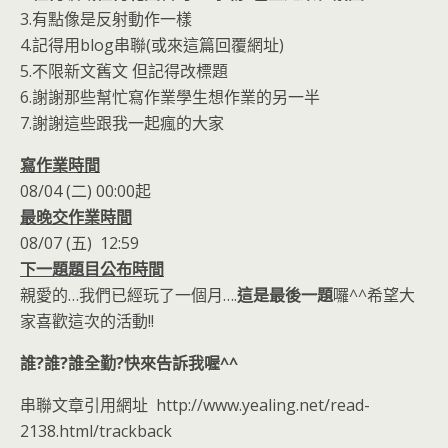
o
n
3.有點像是反射動作一樣
k
dl
4.記得用blog串聯(或來這篇回覆網址)
y
5.不限新文舊文 但記得改標題
6.謝謝那些幫忙寫作業學生想作業的另一半
7.謝謝這些跟我一起瘋的大家
寫作業時間
08/04 (二) 00:00起
最晚交作業時間
08/07 (五) 12:59
下一題題目公布時間
親愛的…我們已經玩了一個月….
這是最後一題
囉^^希望大
家喜歡這次的活動!!
誰?誰?誰全勤?快來告訴我喔^^
串聯文章引用網址 http://www.yealing.net/read-
2138.html/trackback