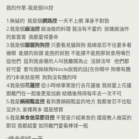
我的作業-我是個XX控
1.無疑的 我是個
網路控
一天不上網 渾身不對勁
2.我是個
麻油控
麻油做的料理 我沒有不愛的 就連麻油作
的紫雲膏 我都愛得要命
3.我是個
貓貓狗狗控
只要看見貓與狗 我總是忍不住要多看
幾眼 能摸的就摸 能抱的就抱 不能摸不能抱那就會用嘴巴
逗他們 逗到我身邊的人叫我離開為止 沒辦法咩 他們都
好可愛 套句我姊妹掏Niocle說我的話[在你眼中 狗哪有醜
的?]本來就是啊 狗狗沒有醜的咩
4.我是個
花蓮控
從小時候畢業旅行去花蓮後 我就愛上花蓮
跟戴門在一起後更是加劇 結婚後飛得每年去一次不可
5.我是
鍋碗瓢盆控
看到賣鍋碗瓢盆的地方 我都會忍不住駐
足許久 家裡再多 還是想買
6.我是
美食做菜節目控
不管是介紹美食的 還是教人做菜的
節目 我都超愛 如同戴門愛看棒球一般
::過去的這一天...