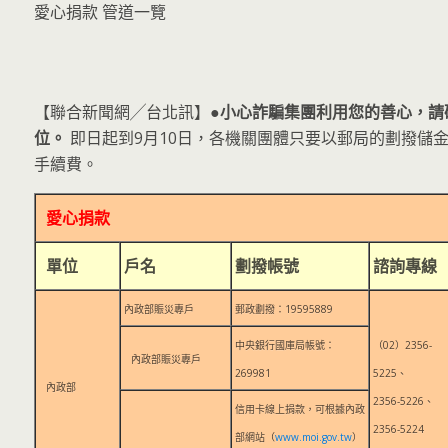
愛心捐款 管道一覽
【聯合新聞網╱台北訊】
●小心詐騙集團利用您的善心，請
位。
即日起到9月10日，各機關團體只要以郵局的劃撥儲
手續費。
愛心捐款
單位
戶名
劃撥帳號
諮詢專線
內政部賑災專戶
郵政劃撥：19595889
中央銀行國庫局帳號：
（02）2356-
內政部賑災專戶
269981
5225、
內政部
2356-5226、
信用卡線上捐款，可根據內政
2356-5224
部網站（
www.moi.gov.tw
）