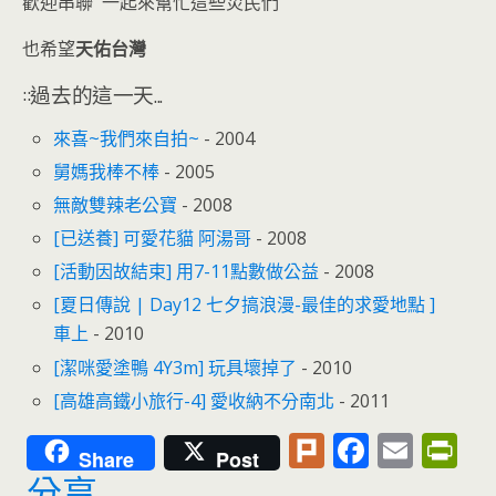
歡迎串聯 一起來幫忙這些災民們
也希望
天佑台灣
::過去的這一天...
來喜~我們來自拍~
- 2004
舅媽我棒不棒
- 2005
無敵雙辣老公寶
- 2008
[已送養] 可愛花貓 阿湯哥
- 2008
[活動因故結束] 用7-11點數做公益
- 2008
[夏日傳說 | Day12 七夕搞浪漫-最佳的求愛地點 ]
車上
- 2010
[潔咪愛塗鴨 4Y3m] 玩具壞掉了
- 2010
[高雄高鐵小旅行-4] 愛收納不分南北
- 2011
Pl
F
E
Pr
Share
Post
u
ac
m
in
分享