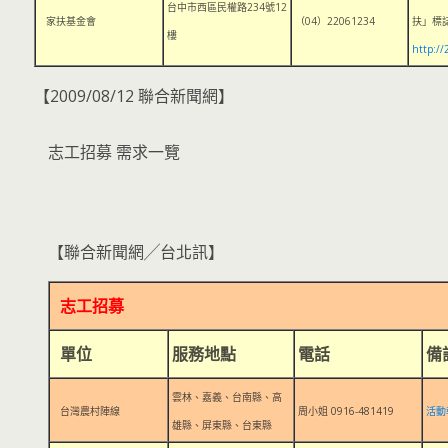
台中市西區民權路234號12
家扶基金會
（04）22061234
扶」標
樓
http:/
【2009/08/12 聯合新聞網】
志工招募 需求一覽
【聯合新聞網╱台北訊】
志工招募
單位
服務地點
電話
備
雲林、嘉義、台南縣、高
台灣農村陣線
周小姐 0916-481419
活動
雄縣、屏東縣、台東縣