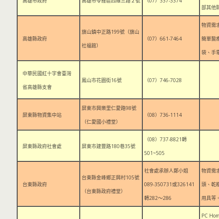
高雄市政府
高雄市苓雅區四維三路２號
（07）337-3374
部其他
物資需
旗山鎮中正路199號（旗山
高雄縣政府
（07）661-7464
簡單醫
社福館）
袋、手
中華民國紅十字會臺灣
鳳山市花園街16號
（07）746-7028
省高雄縣支會
屏東市興樂里仁愛路98號
屏東縣物資集中站
（08）736-1114
（仁愛國小禮堂）
（08）737-8821轉
屏東縣政府社會處
屏東市建豐路180巷35號
501~505
社會處承辦人鄭小姐
物資需
台東縣金峰鄉正興村105號
台東縣政府
089-350731或326141
頭、乾
（台東縣政府禮堂）
轉282～286
用具等
PC H