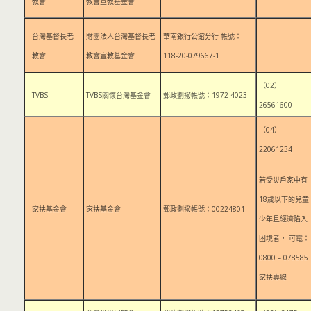
教會
教會宣教基金會
台灣基督長老
財團法人台灣基督長老
華南銀行公館分行 帳號：
教會
教會宣教基金會
118-20-079667-1
（02）
TVBS
TVBS關懷台灣基金會
郵政劃撥帳號：1972-4023
26561600
（04）
22061234
若受災戶家中有
18歲以下的兒童
家扶基金會
家扶基金會
郵政劃撥帳號：00224801
少年且經濟陷入
困境者，
可電：
0800 – 078585
家扶專線