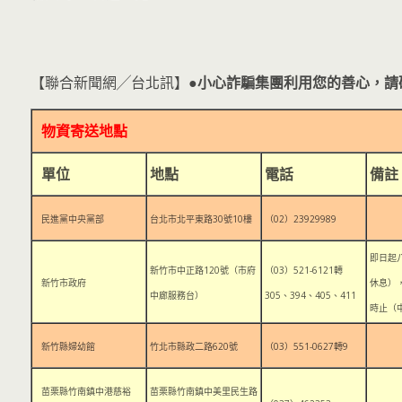
【聯合新聞網╱台北訊】
●小心詐騙集團利用您的善心，請
物資寄送地點
單位
地點
電話
備註
民進黨中央黨部
台北市北平東路30號10樓
（02）23929989
即日起
新竹市中正路120號（市府
（03）521-6121轉
新竹市政府
休息）
中廊服務台）
305、394、405、411
時止（
新竹縣婦幼館
竹北市縣政二路620號
（03）551-0627轉9
苗栗縣竹南鎮中港慈裕
苗栗縣竹南鎮中美里民生路