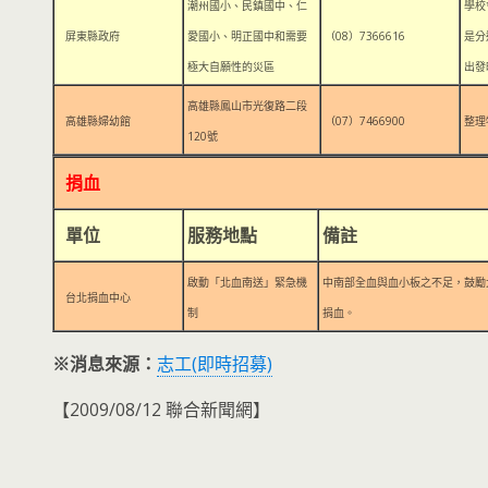
潮州國小、民鎮國中、仁
學校
屏東縣政府
愛國小、明正國中和需要
（08）7366616
是分
極大自願性的災區
出發
高雄縣鳳山市光復路二段
高雄縣婦幼館
（07）7466900
整理
120號
捐血
單位
服務地點
備註
啟動「北血南送」緊急機
中南部全血與血小板之不足，鼓勵
台北捐血中心
制
捐血。
※消息來源：
志工(即時招募)
【2009/08/12 聯合新聞網】