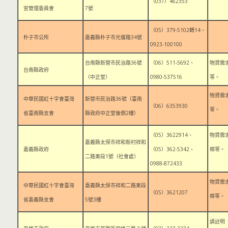
（037）462353
宮管理委員會
7號
（05）379-5102轉14、
朴子市公所
嘉義縣朴子市光復路34號
0923-100100
台南縣新營市民治路36號
（06）511-5692、
物資需
台南縣政府
（中正堂）
0980-537516
等。
物資需
中華民國紅十字會臺灣
新營市民治路36號（臺南
（06）6353930
等。
省臺南縣支會
縣政府中正堂後側2樓）
（05）3622914、
物資需
嘉義縣太保市祥和新村祥和
嘉義縣政府
（05）362-5342、
棉等。
二路東段1號（社會處）
0988-872433
物資需
中華民國紅十字會臺灣
嘉義縣太保市祥和二路東段
（05）3621207
棉等。
省嘉義縣支會
5號3樓
請註明