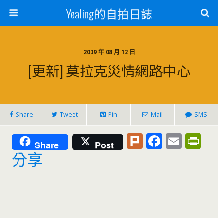
Yealing的自拍日誌
2009 年 08 月 12 日
[更新] 莫拉克災情網路中心
Share
Tweet
Pin
Mail
SMS
Pl
F
E
Pr
Share
Post
u
ac
m
in
分享
rk
e
ai
tF
b
l
ri
o
e