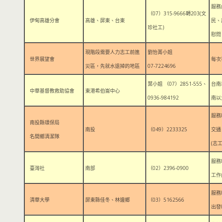
服務
（07）315-9666轉203(文
伊甸高雄分會
高雄、屏東、台東
民、
珍社工)
慰問
現階段需要人力志工前進
劉怡菁小姐
世界展望會
每次
災區，先就水退掉的地區
07-7224696
葉小姐 （07）2851-555、
台南
中華基督教救助協會
東港希伯崙中心
0936-984192
南以
服務時
南投縣環保局
南投
（049）2233325
交通
名間鄉清潔隊
(志
服務
臺灣社
南部
（02）2396-0900
工作
服務
清華大學
屏東縣佳冬、林邊鄉
（03）5162566
出發