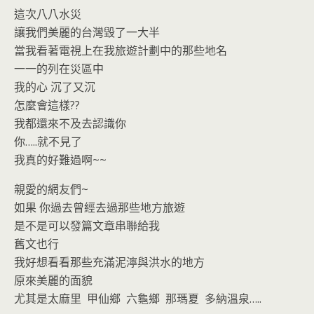
o
n
這次八八水災
k
dl
讓我們美麗的台灣毀了一大半
y
當我看著電視上在我旅遊計劃中的那些地名
一一的列在災區中
我的心 沉了又沉
怎麼會這樣??
我都還來不及去認識你
你…..就不見了
我真的好難過啊~~
親愛的網友們~
如果 你過去曾經去過那些地方旅遊
是不是可以發篇文章串聯給我
舊文也行
我好想看看那些充滿泥濘與洪水的地方
原來美麗的面貌
尤其是太麻里 甲仙鄉 六龜鄉 那瑪夏 多納溫泉…..