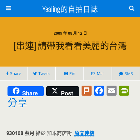
Yealing的自拍日誌
2009 年 08 月 12 日
[串連] 請帶我看看美麗的台灣
Share
Tweet
Pin
Mail
SMS
Pl
F
E
Pr
Share
Post
u
ac
m
in
分享
rk
e
ai
tF
b
l
ri
o
e
930108 蜜月
攝於 知本商店街
原文連結