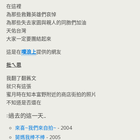
在這裡
為那些救難英雄們哀悼
為那些失去家園與親人的同胞們加油
天佑台灣
大家一定要團結起來
這是在
噗浪上
提供的網友
批ㄟ思
我翻了翻舊文
就只有這張
蜜月時在知本富野附近的商店街拍的照片
不知道是否還在
::過去的這一天...
來喜~我們來自拍~
- 2004
舅媽我棒不棒
- 2005