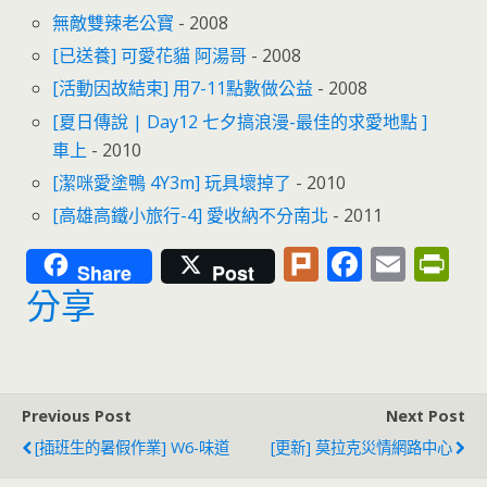
無敵雙辣老公寶
- 2008
[已送養] 可愛花貓 阿湯哥
- 2008
[活動因故結束] 用7-11點數做公益
- 2008
[夏日傳說 | Day12 七夕搞浪漫-最佳的求愛地點 ]
車上
- 2010
[潔咪愛塗鴨 4Y3m] 玩具壞掉了
- 2010
[高雄高鐵小旅行-4] 愛收納不分南北
- 2011
Pl
F
E
Pr
Share
Post
u
ac
m
in
分享
rk
e
ai
tF
b
l
ri
o
e
Previous Post
Next Post
o
n
[插班生的暑假作業] W6-味道
[更新] 莫拉克災情網路中心
k
dl