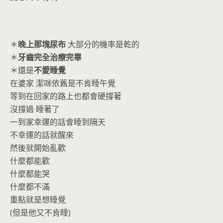
＊
晚上那塊尿布
大部分的機率是乾的
＊
牙齒完全治療完畢
＊還是
不愛睡覺
在婆家 潔咪依舊是不肯睡午覺
等到在回家的路上也都會硬撐著
沒撐過 睡著了
一到家幸運的話會睡到隔天
不幸運的話就醒來
然後就開始亂歡
什麼都能歡
什麼都能哭
什麼都不滿
重點就是想睡覺
(但是他又不肯睡)