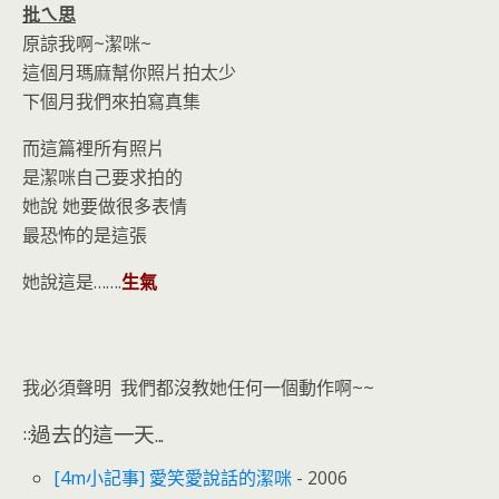
批ㄟ思
原諒我啊~潔咪~
這個月瑪麻幫你照片拍太少
下個月我們來拍寫真集
而這篇裡所有照片
是潔咪自己要求拍的
她說 她要做很多表情
最恐怖的是這張
她說這是…….
生氣
我必須聲明 我們都沒教她任何一個動作啊~~
::過去的這一天...
[4m小記事] 愛笑愛說話的潔咪
- 2006