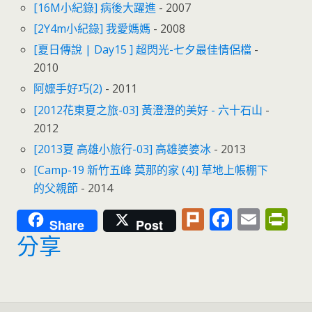
[16M小紀錄] 病後大躍進
- 2007
[2Y4m小紀錄] 我愛媽媽
- 2008
[夏日傳說 | Day15 ] 超閃光-七夕最佳情侶檔
-
2010
阿嬤手好巧(2)
- 2011
[2012花東夏之旅-03] 黃澄澄的美好 - 六十石山
-
2012
[2013夏 高雄小旅行-03] 高雄婆婆冰
- 2013
[Camp-19 新竹五峰 莫那的家 (4)] 草地上帳棚下
的父親節
- 2014
Pl
F
E
Pr
Share
Post
u
ac
m
in
分享
rk
e
ai
tF
b
l
ri
o
e