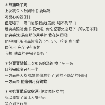
o
n
＊
無痛斷了奶
k
dl
上次我ㄍㄟ敖問她 你要喝嗎
y
她開心的說[好]
但是喝了一兩口後跟我說[馬麻~喝不到耶~]
我笑笑跟她說[你長大啦~你忘記要怎麼喝了~所以喝不到]
他笑笑說[馬麻那你用手擠 我在這裡喝]
他把嘴巴張開靠近我的ㄋㄟㄋㄟ 哈哈 真可愛
這個月 完全沒有喝奶
我想 他真的是完全斷奶了
＊
好寶寶貼紙
上次那張貼滿後 換了另一張
目前完成度只有一半
一方面是因為 媽媽偷偷減少了[睡前不喝奶的貼紙]
一方面是
他這個月有夠歡
＊開始
喜愛玩家家酒
(終於像個女生)
所以我買了摩比人讓他玩
開心到不行啊