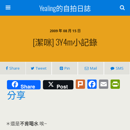
Yealing的自拍日誌
2009 年 08 月 15 日
[潔咪] 3Y4m小記錄
Share
Tweet
Pin
Mail
SMS
Pl
F
E
Pr
Share
Post
u
ac
m
in
分享
rk
e
ai
tF
b
l
ri
o
e
＊還是
不肯喝水
唉~