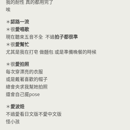
我的耐性 真的都用完了
唉
＊
認路一流
＊很
愛唱歌
現在聽來五音不全 不過
拍子都很準
＊很
愛幫忙
尤其是我在打皂 做麵包 或是準備晚餐的時候
＊很
愛拍照
每次穿漂亮的衣服
或是戴著喜歡的帽子
總會央求我幫她拍照
還會自己擺pose
＊
愛波妞
不過愛看日文版不愛中文版
怪小孩