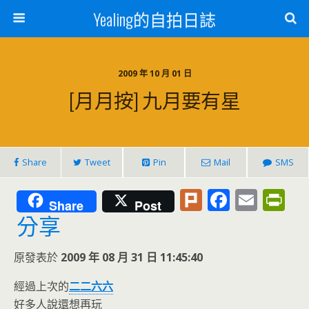
Yealing的自拍日誌
2009 年 10 月 01 日
[月月按] 九月要有星
Share
Tweet
Pin
Mail
SMS
Pl
F
E
Pr
Share
Post
u
ac
m
in
分享
rk
e
ai
tF
原發表於
2009 年 08 月 31 日 11:45:40
b
l
ri
o
e
經過上次的
二二六六
好多人說還想再玩