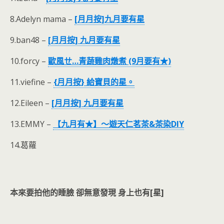
8.Adelyn mama –
[月月按]九月要有星
9.ban48 –
[月月按] 九月要有星
10.forcy –
歐風ㄝ…青蔬雞肉燉煮 (9月要有★)
11.viefine –
{月月按} 給寶貝的星。
12.Eileen –
[月月按] 九月要有星
13.EMMY –
【九月有★】～遊天仁茗茶&茶染DIY
14.葛蘿
本來要拍他的睡臉 卻無意發現 身上也有[星]