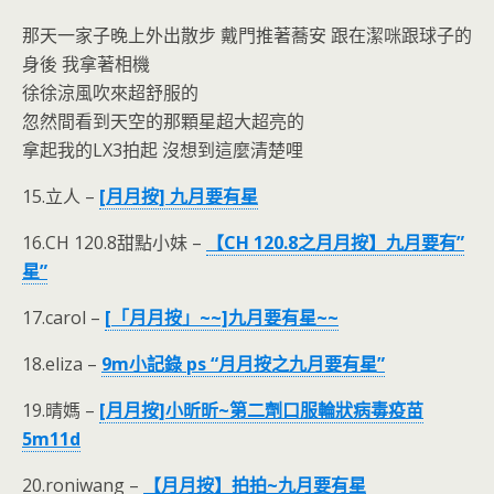
那天一家子晚上外出散步 戴門推著蕎安 跟在潔咪跟球子的
身後 我拿著相機
徐徐涼風吹來超舒服的
忽然間看到天空的那顆星超大超亮的
拿起我的LX3拍起 沒想到這麼清楚哩
15.立人 –
[月月按] 九月要有星
16.CH 120.8甜點小妹 –
【CH 120.8之月月按】九月要有”
星”
17.carol –
[「月月按」~~]九月要有星~~
18.eliza –
9m小記錄 ps “月月按之九月要有星”
19.晴媽 –
[月月按]小昕昕~第二劑口服輪狀病毒疫苗
5m11d
20.roniwang –
【月月按】拍拍~九月要有星