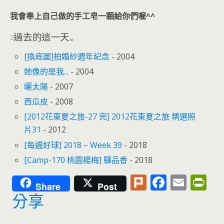
我會奉上自己做的手工皂一顆給你們喔^^
::過去的這一天...
[換底圖]拍婚紗週年紀念
- 2004
她像的是我...
- 2004
曬太陽
- 2007
西瓜皮
- 2008
[2012花東夏之旅-27 完] 2012花東夏之旅 精選照
片31
- 2012
[每週好球] 2018 – Week 39
- 2018
[Camp-170 桃園楊梅] 驛品香
- 2018
Pl
F
E
Pr
Share
Post
u
ac
m
in
分享
rk
e
ai
tF