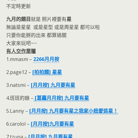
不定時更新
九月的題目
就是 照片裡要有
星
無論是星星 或是星型 或是周星星 都可以啦
只要你能掰的出來 都算過關
大家來玩吧~~
有人交作業囉
1.mmasm –
2266月月按
2.page12 –
[拍拍題] 星星
3.natsmi –
[月月按] 九月要有星
4.班班的娘 –
[葛蘿月月按] 九月要有星
5.Lanny –
[月月按] 九月要有星之我家小妞愛這星！
6.carolol –
[月月按]九月要有星
7.tzuna –
[月月按] 九月要有星