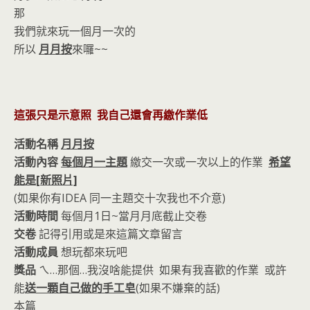
o
n
那
k
dl
我們就來玩一個月一次的
y
所以
月月按
來囉~~
這張只是示意照 我自己還會再繳作業低
活動名稱
月月按
活動內容
每個月一主題
繳交一次或一次以上的作業
希望
能是[新照片]
(如果你有IDEA 同一主題交十次我也不介意)
活動時間
每個月1日~當月月底截止交卷
交卷
記得引用或是來這篇文章留言
活動成員
想玩都來玩吧
獎品
ㄟ…那個…我沒啥能提供 如果有我喜歡的作業 或許
能
送一顆自己做的手工皂
(如果不嫌棄的話)
本篇