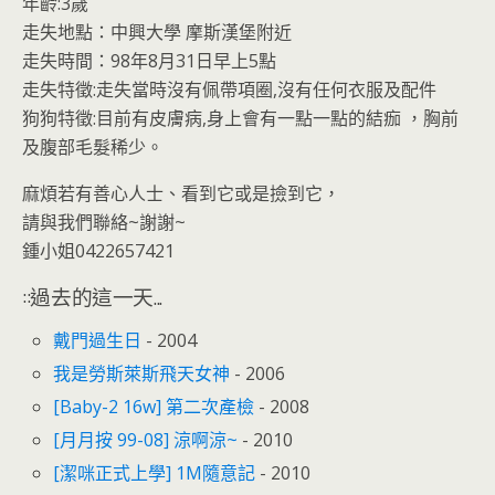
o
n
年齡:3歲
k
dl
走失地點：中興大學 摩斯漢堡附近
走失時間：98年8月31日早上5點
y
走失特徵:走失當時沒有佩帶項圈,沒有任何衣服及配件
狗狗特徵:目前有皮膚病,身上會有一點一點的結痂 ，胸前
及腹部毛髮稀少。
麻煩若有善心人士、看到它或是撿到它，
請與我們聯絡~謝謝~
鍾小姐0422657421
::過去的這一天...
戴門過生日
- 2004
我是勞斯萊斯飛天女神
- 2006
[Baby-2 16w] 第二次產檢
- 2008
[月月按 99-08] 涼啊涼~
- 2010
[潔咪正式上學] 1M隨意記
- 2010