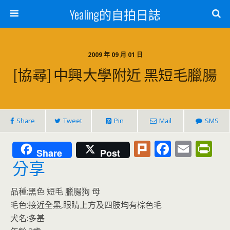
Yealing的自拍日誌
2009 年 09 月 01 日
[協尋] 中興大學附近 黑短毛臘腸
Share
Tweet
Pin
Mail
SMS
Pl
F
E
Pr
Share
Post
u
ac
m
in
分享
rk
e
ai
tF
品種:黑色 短毛 臘腸狗 母
b
l
ri
毛色:接近全黑,眼睛上方及四肢均有棕色毛
o
e
犬名:多基