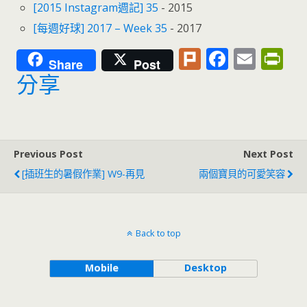
[2015 Instagram週記] 35
- 2015
[每週好球] 2017 – Week 35
- 2017
Pl
F
E
Pr
Share
Post
u
ac
m
in
分享
rk
e
ai
tF
b
l
ri
o
e
Previous Post
Next Post
o
n
[插班生的暑假作業] W9-再見
兩個寶貝的可愛笑容
k
dl
y
Back to top
Mobile
Desktop