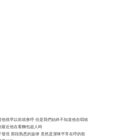
實他很早以前就會哼 但是我們始終不知道他在唱啥
到最近他在看麵包超人時
才發現 那段熟悉的旋律 竟然是潔咪平常在哼的歌