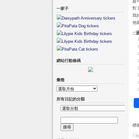
超
對
一家子
我
他
::
網站行動條碼
彙整
彙
整
所有日記的分類
所
有
搜
日
標
尋
記
關
7 
的