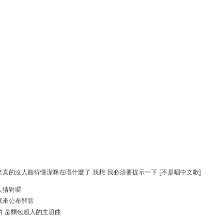
來真的沒人聽得懂潔咪在唱什麼了 我想 我必須要提示一下 [不是唱中文歌]
人猜對囉
就來公布解答
的 是麵包超人的主題曲