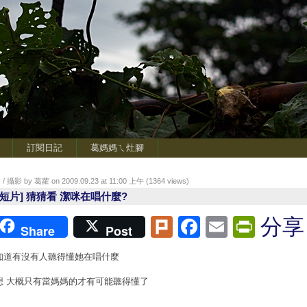
訂閱日記
葛媽媽ㄟ灶腳
/ 攝影 by 葛蘿 on 2009.09.23 at 11:00 上午 (
1364
views)
小短片] 猜猜看 潔咪在唱什麼?
Plurk
Facebook
Email
Print
分享
Share
Post
知道有沒有人聽得懂她在唱什麼
想 大概只有當媽媽的才有可能聽得懂了