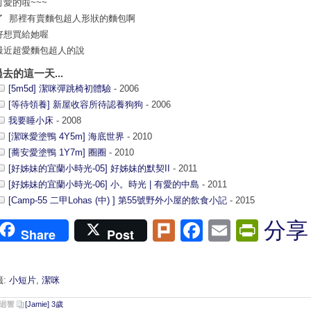
可愛的啦~~~
了 那裡有賣麵包超人形狀的麵包啊
好想買給她喔
最近超愛麵包超人的說
過去的這一天...
[5m5d] 潔咪彈跳椅初體驗
- 2006
[等待領養] 新屋收容所待認養狗狗
- 2006
我要睡小床
- 2008
[潔咪愛塗鴨 4Y5m] 海底世界
- 2010
[蕎安愛塗鴨 1Y7m] 圈圈
- 2010
[好姊妹的宜蘭小時光-05] 好姊妹的默契II
- 2011
[好姊妹的宜蘭小時光-06] 小。時光 | 有愛的中島
- 2011
[Camp-55 二甲Lohas (中) ] 第55號野外小屋的飲食小記
- 2015
Plurk
Facebook
Email
Print
分享
Share
Post
籤:
小短片
,
潔咪
則迴響
[Jamie] 3歲