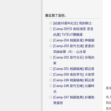
最近寫了這些..
[結婚16週年紀念] 我的騎士
[Camp-205 南投埔里 茶吾
此露] TiiTEnT團圓露
[Camp-204 桃園新屋] 檸檬園
[Camp-203 新竹北埔] 婆婆的
四姊妹聚（8）- 山水屋
[Camp-202 新竹尖石] 谷嘎的
家
[Camp-201 桃園楊梅] 驛品香
[Camp-200 南投草屯] 大衛營
[Camp-199 桃園楊梅] 驛品香
[Camp-198 新竹五峰] 白蘭時
看
光
有
[Camp-197 桃園復興] 好馨勤
我
齊露營
是