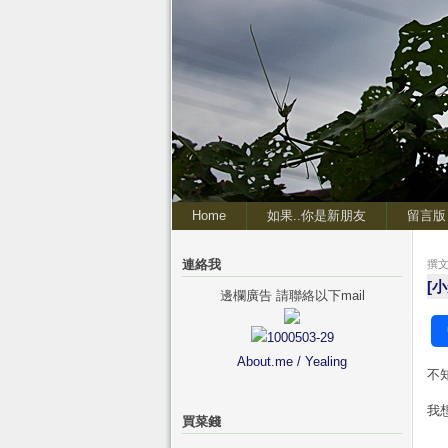
Home
如果..你是新朋友
留言版
連絡我
撰文 
[
邊欄廣告 請聯絡以下mail
About.me / Yealing
不
我
買菜錢