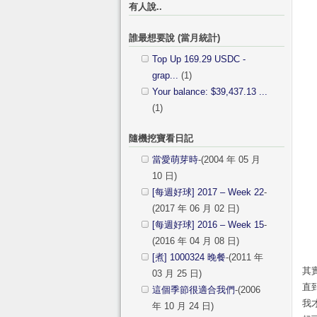
有人說..
誰最想要說 (當月統計)
Top Up 169.29 USDC -
grap...
(1)
Your balance: $39,437.13 ...
(1)
隨機挖寶看日記
當愛萌芽時
-(2004 年 05 月
10 日)
[每週好球] 2017 – Week 22
-
(2017 年 06 月 02 日)
[每週好球] 2016 – Week 15
-
(2016 年 04 月 08 日)
[煮] 1000324 晚餐
-(2011 年
其
03 月 25 日)
直
這個季節很適合我們
-(2006
我
年 10 月 24 日)