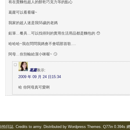
有在賣麵包超人的餅乾巧克力等的點心
葛蘿可以看看囉~
我家的超人迷是我55歲的老媽
鉛筆…餐具…可以找得到的實用生活用品都是麵包的 😯
哈哈哈~我在問問我媽會不會唱那首歌….
阿母…你別輸給潔小咪喔~ 🙄
葛蘿
表示:
2009 年 09 月 24 日15:34
哈 你阿母真可愛咧
的自拍日誌. Credits to
army
. Distributed by
Wordpress Themes
. Q77in 0.394s
網