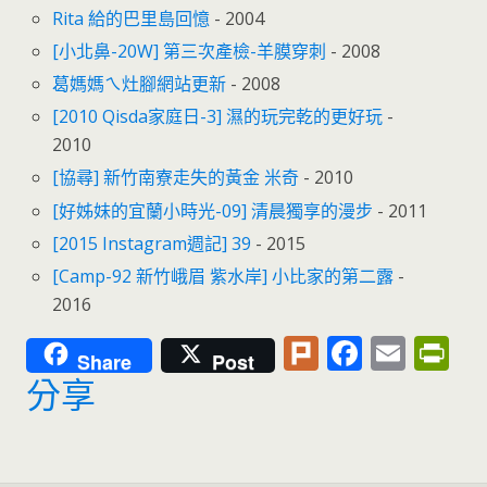
Rita 給的巴里島回憶
- 2004
[小北鼻-20W] 第三次產檢-羊膜穿刺
- 2008
葛媽媽ㄟ灶腳網站更新
- 2008
[2010 Qisda家庭日-3] 濕的玩完乾的更好玩
-
2010
[協尋] 新竹南寮走失的黃金 米奇
- 2010
[好姊妹的宜蘭小時光-09] 清晨獨享的漫步
- 2011
[2015 Instagram週記] 39
- 2015
[Camp-92 新竹峨眉 紫水岸] 小比家的第二露
-
2016
Pl
F
E
Pr
Share
Post
u
ac
m
in
分享
rk
e
ai
tF
b
l
ri