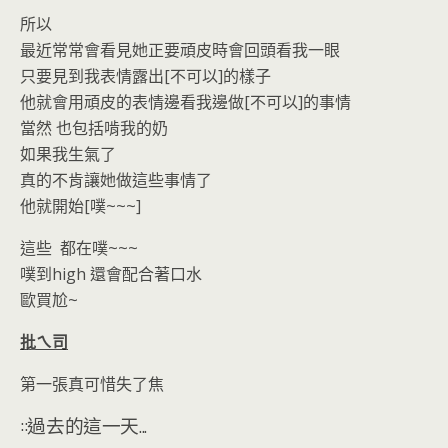
所以
最近常常會看見她正要頑皮時會回頭看我一眼
只要見到我表情露出[不可以]的樣子
他就會用頑皮的表情邊看我邊做[不可以]的事情
當然 也包括啃我的奶
如果我生氣了
真的不肯讓她做這些事情了
他就開始[噗~~~]
這些 都在噗~~~
噗到high 還會配合著口水
歐買尬~
批ㄟ司
第一張真可惜失了焦
::過去的這一天...