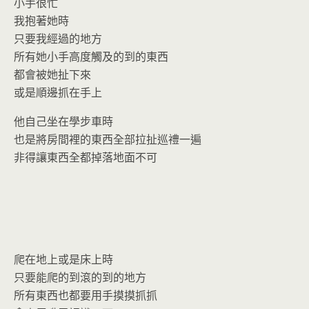
o
n
小手很忙
k
dl
我抱著她時
y
只要我經過的地方
所有她小手高度觸及的到的東西
都會被她扯下來
或是順邊抓在手上
他自己坐在學步車時
也是將房間裡的東西全部拉扯巡禮一遍
非得讓東西全都掉落地面不可
爬在地上或是床上時
只要能爬的到滾的到的地方
所有東西也都要用手摸摸抓抓