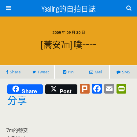
Yealing的自拍日誌
2009 年 09 月 30 日
[蕎安7m] 噗~~~~
Share
Tweet
Pin
Mail
SMS
Pl
F
E
Pr
Share
Post
u
ac
m
in
分享
rk
e
ai
tF
b
l
ri
o
e
7m的蕎安