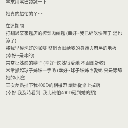
拿來用嘴巴認識一下
她真的超忙的ㄚ~~
在這期間
打翻過某家麵店的榨菜肉絲麵 (幸好~我已經吃快完了 湯也
涼了)
將我早餐泡好的咖啡 整個貢獻給我的身體與廚房的地板
(幸好~是冰的)
常常扯姊姊的辮子 (幸好~姊姊很愛她 不跟她計較)
常常抓起球子姊姊一手毛 (幸好~球子姊姊也愛她 只是舔舔
她的小臉)
某次差點扯下我400D的相機帶 讓她從桌上掉落
(幸好 我及時看到 我比較怕400D砸到她的頭)