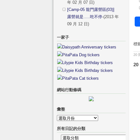
年 02 月 07 日)
[Camp-05 龍門露營區(03)]
露營就是…..吃不停
-(2013 年
09 月 12 日)
一家子
標
20
20
網站行動條碼
彙整
彙
整
所有日記的分類
所