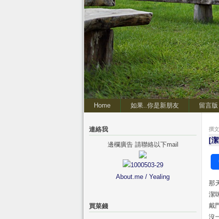
Home
如果..你是新朋友
留言版
連絡我
撰文 
[
邊欄廣告 請聯絡以下mail
About.me / Yealing
那
潔
戴
買菜錢
沒