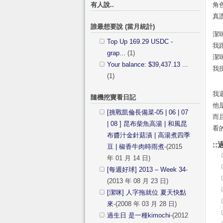
有人說..
角
真
誰最想要說 (當月統計)
潔
Top Up 169.29 USDC -
我
grap...
(1)
潔
Your balance: $39,437.13 ...
我
(1)
我
隨機挖寶看日記
他
[挑戰凱倫長備菜-05 | 06 | 07
而
| 08 ] 昆布柴魚高湯 | 和風昆
看
布醬汁金針菇漬 | 高湯煮四季
::
豆 | 椒香牛肉時雨煮
-(2015
年 01 月 14 日)
[每週好球] 2013 – Week 34
-
(2013 年 08 月 23 日)
[潔咪] 人字拖就位 夏天快點
來
-(2008 年 03 月 28 日)
過生日 是一種kimochi
-(2012