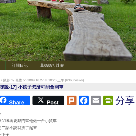
訂閱日記
葛媽媽ㄟ灶腳
/ 攝影 by 葛蘿 on 2009.10.27 at 10:26 上午 (
6363
views)
潔咪說-17] 小孩子怎麼可能會開車
Plurk
Facebook
Email
Print
分享
Share
Post
天
咪又嚷著要戴門幫他做一台小貨車
門二話不說就拼了起來
一下子