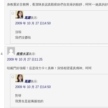
身教重於言教啊，看潔咪多認真觀察妳們在前座的動靜，呵呵~~她真的
葛蘿
表示:
2009 年 10 月 27 日14:50
沒啦
我們沒醬啦
瘦瘦水某
表示:
2009 年 10 月 27 日11:25
哇戴門好強喔！這是得力卡ㄝ真棒！深情相望還真傳神。呵呵
葛蘿
表示:
2009 年 10 月 27 日14:50
對呀
我實在是超佩服他的