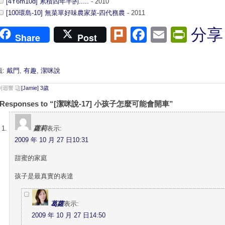
[4Y6m10d] 累積四年半的.....
- 2010
[100環島-10] 無菜單好味農家菜-四代務農
- 2011
Plurk
Facebook
Email
Print
分享
Share
Post
籤:
戴門
,
有趣
,
潔咪說
 則迴響
[Jamie] 3歲
 Responses to “[潔咪說-17] 小孩子怎麼可能會開車”
蘿莉
表示:
2009 年 10 月 27 日10:31
甜蜜的家庭
孩子是最真實的表達
葛蘿
表示:
2009 年 10 月 27 日14:50