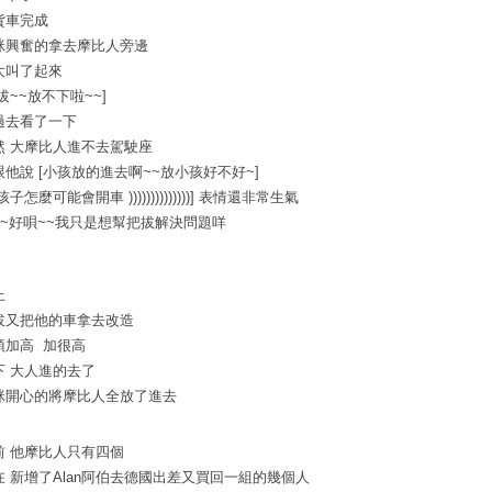
貨車完成
咪興奮的拿去摩比人旁邊
大叫了起來
拔~~放不下啦~~]
過去看了一下
然 大摩比人進不去駕駛座
跟他說 [小孩放的進去啊~~放小孩好不好~]
孩子怎麼可能會開車 ))))))))))))))] 表情還非常生氣
~~好唄~~我只是想幫把拔解決問題咩
上
拔又把他的車拿去改造
頂加高 加很高
下 大人進的去了
咪開心的將摩比人全放了進去
前 他摩比人只有四個
在 新增了Alan阿伯去德國出差又買回一組的幾個人