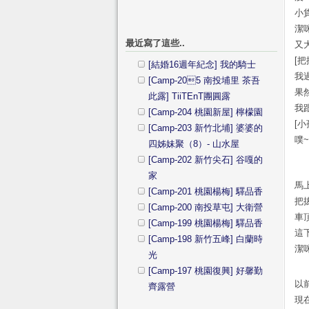
小
潔
最近寫了這些..
又
[把
[結婚16週年紀念] 我的騎士
我
[Camp-205 南投埔里 茶吾
果
此露] TiiTEnT團圓露
我
[Camp-204 桃園新屋] 檸檬園
[小
[Camp-203 新竹北埔] 婆婆的
噗
四姊妹聚（8）- 山水屋
[Camp-202 新竹尖石] 谷嘎的
家
馬
[Camp-201 桃園楊梅] 驛品香
把
[Camp-200 南投草屯] 大衛營
車
[Camp-199 桃園楊梅] 驛品香
這
[Camp-198 新竹五峰] 白蘭時
潔
光
[Camp-197 桃園復興] 好馨勤
以
齊露營
現