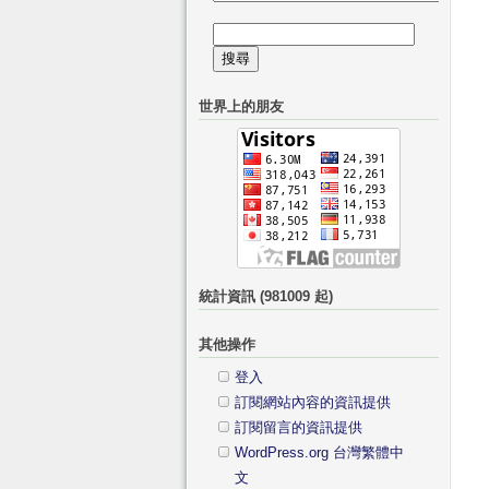
有
搜
日
尋
記
關
的
世界上的朋友
鍵
分
字:
類
統計資訊 (981009 起)
其他操作
登入
訂閱網站內容的資訊提供
訂閱留言的資訊提供
WordPress.org 台灣繁體中
文