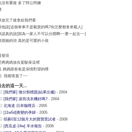
色沒有重複 多了阿公阿嬤
讚
咪放完了後拿給我們看
跟他說[這個車車不是載貨的嗎?你怎麼都拿來載人]
咪認真的說[因為一家人不可以分開啊~~要一起去~~]
摸摸她的頭 真的是可愛的小孩
還發現
是將媽媽放在駕駛座這裡
且 媽媽跟爸爸是深情對望的哩
的 我都害羞了~~
過去的這一天...
[我們家] 徵分類標題(結果出爐)
- 2004
[我們家] 滾筒洗衣機好嗎?
- 2004
北海道 日本咖哩店
- 2005
[11w5d]善變的孕婦
- 2005
招募0至12個月大的寶寶受試者
- 2008
[西瓜皮-24w] 羊水報告
- 2008