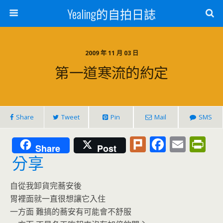
Yealing的自拍日誌
2009 年 11 月 03 日
第一道寒流的約定
Share
Tweet
Pin
Mail
SMS
Pl
F
E
Pr
Share
Post
u
ac
m
in
分享
rk
e
ai
tF
自從我卸貨完蕎安後
b
l
ri
胃裡面就一直很想讓它入住
o
e
一方面 難搞的蕎安有可能會不舒服