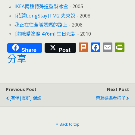
IKEA兩種特殊造型製冰盒
- 2005
[花蓮LongStay] FM2 先來說
- 2008
我正在往全職媽媽的路上
- 2008
[潔咪愛塗鴨 4Y6m] 生日派對
- 2010
Pl
F
E
Pr
Share
Post
u
ac
m
in
分享
rk
e
ai
tF
b
l
ri
o
e
Previous Post
Next Post
o
n
[有伴|真好] 保護
帶葛媽媽看柿子
k
dl
y
Back to top