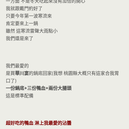
o
n
一方面 不是冬天吃起來沒有加倍的開心
k
dl
我就跟戴門約好了
只要今年第一波寒流來
y
肯定要來上一鍋
雖然 這寒流雷聲大雨點小
我們還是來了
我們最愛的
是買
華川宴
的鍋底回家(我想 桃園縣大概只有這家合我胃
口了)
一份鍋底+三份鴨血+兩份大腸頭
這是標準配備
超好吃的鴨血 淋上我最愛的沾醬