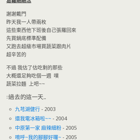
葛蘿細細念
謝謝戴門
昨天我一人帶兩枚
這些東西他下班後自己張羅回來
先買鍋底標準配備
又跑去超級市場買蔬菜跟肉片
超辛苦的
不過 我估了估吃剩的那些
大概還足夠吃個一週 噗
蔬菜拉麵 上吧~~
::過去的這一天...
九芎湖健行
- 2003
還我電冰箱啦~~
- 2004
中原第一家 麻辣細粉
- 2005
唷呼~我的腳腳好囉~
- 2005