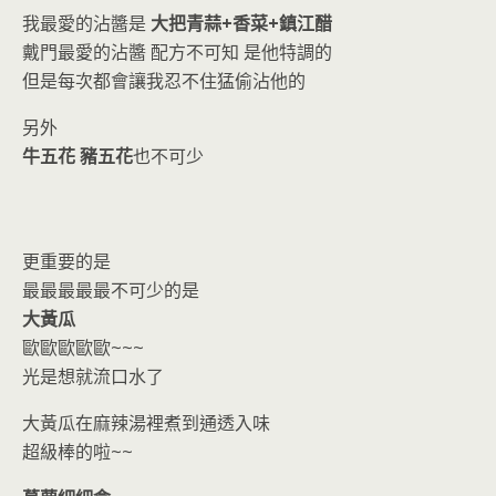
我最愛的沾醬是
大把青蒜+香菜+鎮江醋
戴門最愛的沾醬 配方不可知 是他特調的
但是每次都會讓我忍不住猛偷沾他的
另外
牛五花 豬五花
也不可少
更重要的是
最最最最最不可少的是
大黃瓜
歐歐歐歐歐~~~
光是想就流口水了
大黃瓜在麻辣湯裡煮到通透入味
超級棒的啦~~