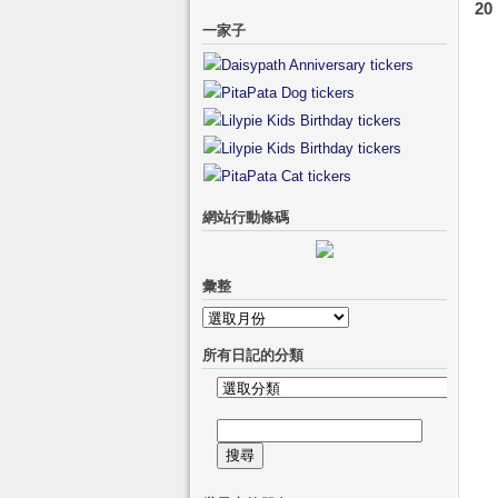
20
一家子
網站行動條碼
彙整
彙
整
所有日記的分類
所
有
搜
日
尋
記
關
的