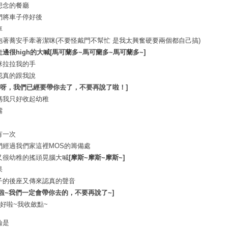
想念的餐廳
們將車子停好後
車
抱著蕎安手牽著潔咪(不要怪戴門不幫忙 是我太興奮硬要兩個都自己搞)
走邊很high的大喊[馬可蘭多~馬可蘭多~馬可蘭多~]
咪拉拉我的手
認真的跟我說
 哎呀，我們已經要帶你去了，不要再說了啦！]
媽我只好收起幼稚
嘴
有一次
們經過我們家這裡MOS的籌備處
又很幼稚的搖頭晃腦大喊
[摩斯~摩斯~摩斯~]
果
子的後座又傳來認真的聲音
好啦~我們一定會帶你去的，不要再說了~]
~好啦~我收斂點~
論是