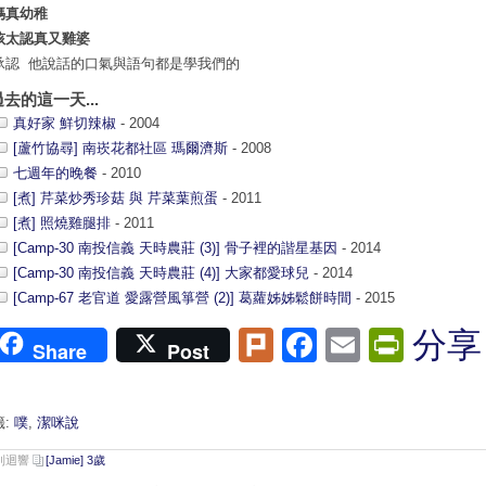
媽真幼稚
孩太認真又雞婆
承認 他說話的口氣與語句都是學我們的
過去的這一天...
真好家 鮮切辣椒
- 2004
[蘆竹協尋] 南崁花都社區 瑪爾濟斯
- 2008
七週年的晚餐
- 2010
[煮] 芹菜炒秀珍菇 與 芹菜葉煎蛋
- 2011
[煮] 照燒雞腿排
- 2011
[Camp-30 南投信義 天時農莊 (3)] 骨子裡的諧星基因
- 2014
[Camp-30 南投信義 天時農莊 (4)] 大家都愛球兒
- 2014
[Camp-67 老官道 愛露營風箏營 (2)] 葛蘿姊姊鬆餅時間
- 2015
Plurk
Facebook
Email
Print
分享
Share
Post
籤:
噗
,
潔咪說
 則迴響
[Jamie] 3歲