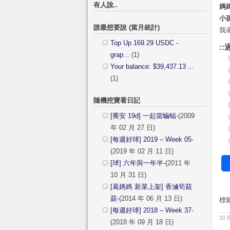
有人說..
媽
小
誰最想要說 (當月統計)
我
Top Up 169.29 USDC -
::
grap...
(1)
Your balance: $39,437.13 ...
(1)
隨機挖寶看日記
[蕎安 19d] 一起當蝙蝠
-(2009
年 02 月 27 日)
[每週好球] 2019 – Week 05
-
(2019 年 02 月 11 日)
[球] 六年與一年半
-(2011 年
10 月 31 日)
[葛媽媽 新菜上架] 香滷筍菇
菇
-(2014 年 06 月 13 日)
標
[每週好球] 2018 – Week 37
-
20
(2018 年 09 月 18 日)