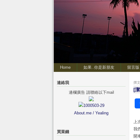
Home
如果..你是新朋友
留言版
連絡我
撰文 
[
邊欄廣告 請聯絡以下mail
About.me / Yealing
上
我
買菜錢
開