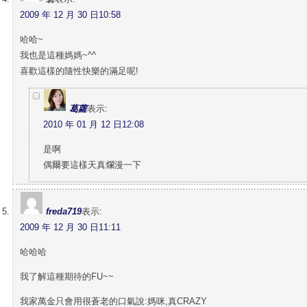
2009 年 12 月 30 日10:58
哈哈~
我也是這種媽媽~^^
喜歡這樣的隨性快樂的滿足呢!
葛蘿
表示:
2010 年 01 月 12 日12:08
是啊
偶爾要這樣天真爛漫一下
freda719
表示:
2009 年 12 月 30 日11:11
哈哈哈
我了解這種期待的FU~~
我家萬金只會用很蒼老的口氣說:媽咪,真CRAZY