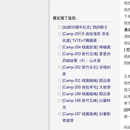
我
我
下
最近寫了這些..
我
[結婚16週年紀念] 我的騎士
邊
[Camp-205 南投埔里 茶吾
潔
此露] TiiTEnT團圓露
很
[Camp-204 桃園新屋] 檸檬園
[
[Camp-203 新竹北埔] 婆婆的
媽
四姊妹聚（8）- 山水屋
閉
[Camp-202 新竹尖石] 谷嘎的
家
又
[Camp-201 桃園楊梅] 驛品香
我
[Camp-200 南投草屯] 大衛營
我
[Camp-199 桃園楊梅] 驛品香
結
[Camp-198 新竹五峰] 白蘭時
車
光
[
[Camp-197 桃園復興] 好馨勤
喔
齊露營
結