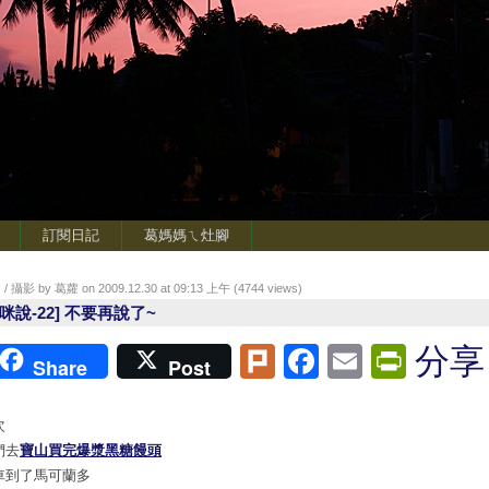
訂閱日記
葛媽媽ㄟ灶腳
/ 攝影 by 葛蘿 on 2009.12.30 at 09:13 上午 (
4744
views)
潔咪說-22] 不要再說了~
Plurk
Facebook
Email
Print
分享
Share
Post
次
們去
寶山買完爆漿黑糖饅頭
車到了馬可蘭多