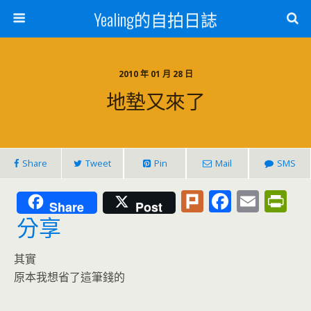
Yealing的自拍日誌
2010 年 01 月 28 日
地墊又來了
Share
Tweet
Pin
Mail
SMS
Pl
F
E
Pr
Share
Post
u
ac
m
in
分享
rk
e
ai
tF
其實
b
l
ri
原本我想省了這筆錢的
o
e