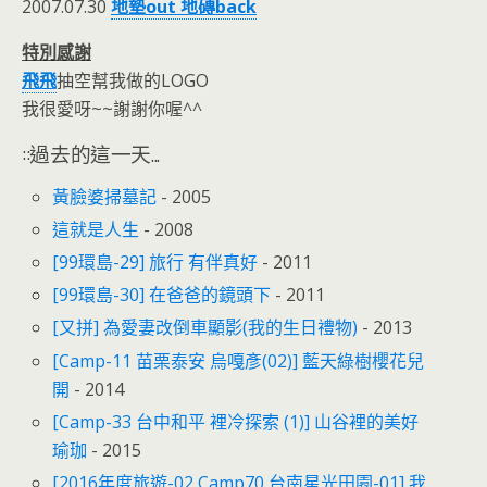
2007.07.30
地墊out 地磚back
特別感謝
飛飛
抽空幫我做的LOGO
我很愛呀~~謝謝你喔^^
::過去的這一天...
黃臉婆掃墓記
- 2005
這就是人生
- 2008
[99環島-29] 旅行 有伴真好
- 2011
[99環島-30] 在爸爸的鏡頭下
- 2011
[又拼] 為愛妻改倒車顯影(我的生日禮物)
- 2013
[Camp-11 苗栗泰安 烏嘎彥(02)] 藍天綠樹櫻花兒
開
- 2014
[Camp-33 台中和平 裡冷探索 (1)] 山谷裡的美好
瑜珈
- 2015
[2016年度旅遊-02 Camp70 台南星光田園-01] 我