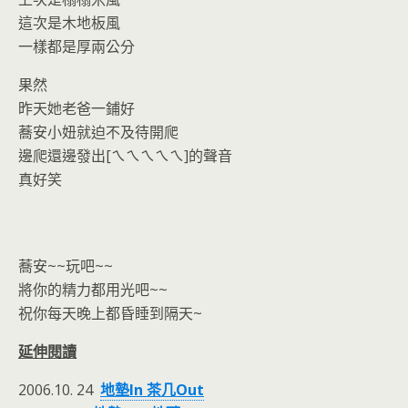
這次是木地板風
一樣都是厚兩公分
果然
昨天她老爸一鋪好
蕎安小妞就迫不及待開爬
邊爬還邊發出[ㄟㄟㄟㄟㄟ]的聲音
真好笑
蕎安~~玩吧~~
將你的精力都用光吧~~
祝你每天晚上都昏睡到隔天~
延伸閱讀
2006.10. 24
地墊In 茶几Out