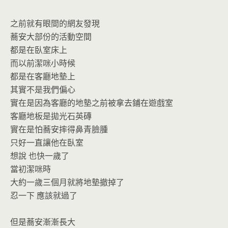
o
n
k
dl
之前就有眼間的網友發現
y
蕎安大部份的活動空間
都是在臥室床上
而以前潔咪小時候
都是在客廳地墊上
其實不是我們偏心
實在是因為客廳的地墊之前被拿去鋪在遊戲室
客廳地板是拋光石英磚
實在是怕蕎安摔得鼻青臉腫
只好一直讓他在臥室
想說 也快一歲了
當初潔咪時
大約一歲三個月就將地墊撤掉了
忍一下 應該就過了
但是蕎安漸漸長大