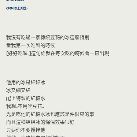
o
n
k
dl
(30杯以上外送)
y
我沒有吃過一家傳統豆花的冰這麼特別
當我第一次吃到的時候
[好好吃喔..]這句話就在每次吃的時候會一直出現
他用的冰是綿綿冰
冰又細又綿
配上特製的紅糖水
我想..不用吃豆花..
光是吃他的紅糖水冰也應該是件很爽的事
而且這種綿綿冰的保溫效果很好
只要你不要攪拌他