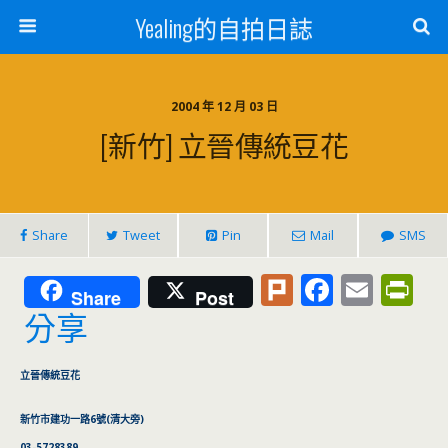
Yealing的自拍日誌
2004 年 12 月 03 日
[新竹] 立晉傳統豆花
Share
Tweet
Pin
Mail
SMS
Pl
F
E
Pr
Share
Post
u
ac
m
in
分享
rk
e
ai
tF
b
l
ri
立晉傳統豆花
o
e
新竹市建功一路6號(清大旁)
03-5728389