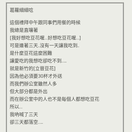
葛蘿細細唸
這個禮拜中午跟同事們用餐的時候
我總是直嚷著
[我好想吃豆花喔…好想吃豆花喔…]
可是連著三天..沒有一天讓我吃到..
是什麼豆花這麼困難
讓愛吃的我想吃卻吃不到…..
就是新竹的[立晉豆花]
因為他必須要30杯才外送
而我們辦公室雖然人多
但大部分都是外出
而在辦公室中的人也不是每個人都想吃豆花
所以…
我吶喊了三天
卻三天都落空…..