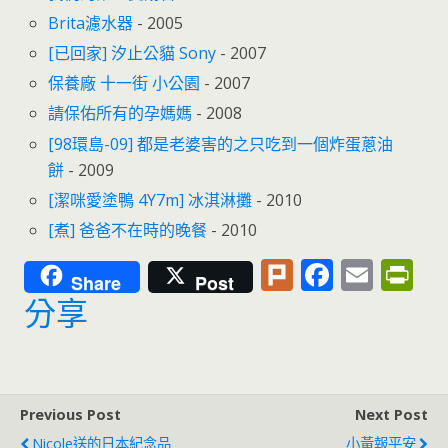
Brita濾水器
- 2005
[已回家] 汐止公貓 Sony
- 2007
保養廠 十一街 小公園
- 2007
請保佑所有的孕媽媽
- 2008
[98環島-09] 都是老婆害的之只吃到一個炸蛋蔥油
餅
- 2009
[潔咪愛塗鴨 4Y7m] 冰淇淋攤
- 2010
[煮] 爸爸不在時的晚餐
- 2010
Pl
F
E
Pr
Share
Post
u
ac
m
in
分享
rk
e
ai
tF
b
l
ri
o
e
Previous Post
Next Post
o
n
Nicole送的日本紀念品
小黃報平安