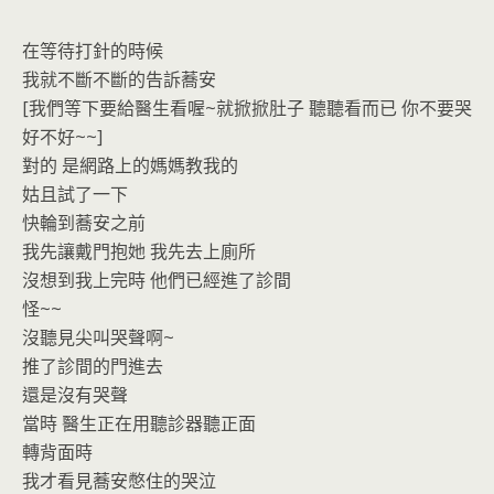
o
n
k
dl
在等待打針的時候
y
我就不斷不斷的告訴蕎安
[我們等下要給醫生看喔~就掀掀肚子 聽聽看而已 你不要哭
好不好~~]
對的 是網路上的媽媽教我的
姑且試了一下
快輪到蕎安之前
我先讓戴門抱她 我先去上廁所
沒想到我上完時 他們已經進了診間
怪~~
沒聽見尖叫哭聲啊~
推了診間的門進去
還是沒有哭聲
當時 醫生正在用聽診器聽正面
轉背面時
我才看見蕎安憋住的哭泣