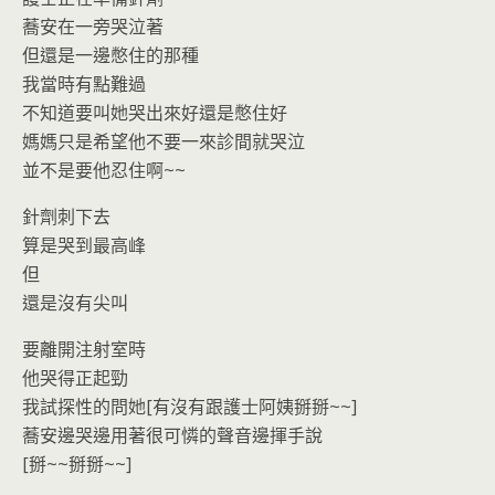
蕎安在一旁哭泣著
但還是一邊憋住的那種
我當時有點難過
不知道要叫她哭出來好還是憋住好
媽媽只是希望他不要一來診間就哭泣
並不是要他忍住啊~~
針劑刺下去
算是哭到最高峰
但
還是沒有尖叫
要離開注射室時
他哭得正起勁
我試探性的問她[有沒有跟護士阿姨掰掰~~]
蕎安邊哭邊用著很可憐的聲音邊揮手說
[掰~~掰掰~~]