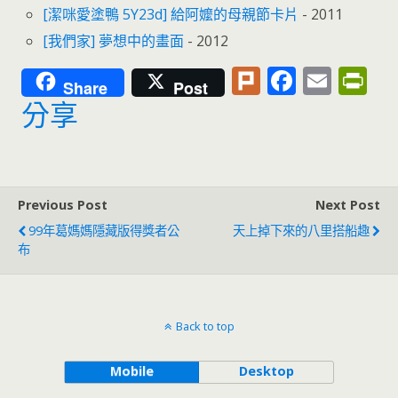
[潔咪愛塗鴨 5Y23d] 給阿嬤的母親節卡片
- 2011
[我們家] 夢想中的畫面
- 2012
Pl
F
E
Pr
Share
Post
u
ac
m
in
分享
rk
e
ai
tF
b
l
ri
o
e
Previous Post
Next Post
o
n
99年葛媽媽隱藏版得獎者公
天上掉下來的八里搭船趣
k
dl
布
y
Back to top
Mobile
Desktop