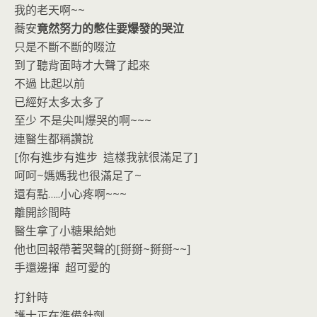
我的老天啊~~
蕎安
竟然努力的憋住要爆發的哭泣
只是不斷不斷的啜泣
到了聽背面時才大聲了起來
不過 比起以前
已經好太多太多了
至少 不是尖叫爆哭的啊~~~
連醫生都稱讚說
[你有進步有進步 這樣我就很滿足了]
呵呵~媽媽我也很滿足了~
還有點…..小心疼啊~~~
離開診間時
醫生拿了小糖果給她
他也回報帶著哭聲的[掰掰~掰掰~~]
手還邊揮 超可愛的
打針時
護士正在準備針劑