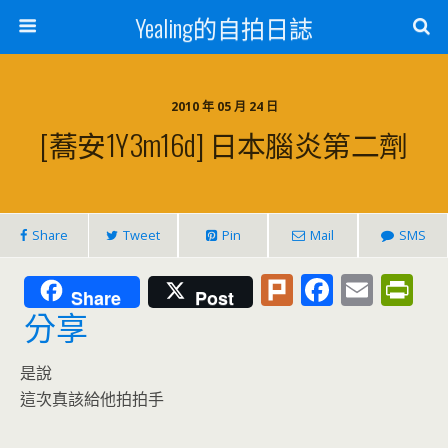
Yealing的自拍日誌
2010 年 05 月 24 日
[蕎安1Y3m16d] 日本腦炎第二劑
Share
Tweet
Pin
Mail
SMS
Pl
F
E
Pr
Share
Post
u
ac
m
in
分享
rk
e
ai
tF
是說
b
l
ri
這次真該給他拍拍手
o
e