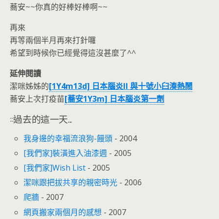
蕎安~~你真的好棒好棒啊~~
再來
再等兩個半月再來打針囉
希望到時候你已經覺得這沒甚麼了^^
延伸閱讀
潔咪姊姊的
[1Y4m13d] 日本腦炎II 與十號小臼湊熱鬧
蕎安上次打疫苗
[蕎安1Y3m] 日本腦炎第一劑
::過去的這一天...
我身邊的幸福流浪狗-饅頭
- 2004
[我們家]裝潢進入油漆週
- 2005
[我們家]Wish List
- 2005
潔咪跟把拔共享的親密時光
- 2006
爬牆
- 2007
網頁搬家兩個月的感想
- 2007