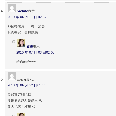
viefine
表示:
2010 年 06 月 21 日16:16
那個檸檬片..~~齁~~消暑
其實蕎安…是想敷臉..
葛蘿
表示:
2010 年 07 月 03 日02:08
哈哈哈哈~~~
meiyi
表示:
2010 年 06 月 22 日01:11
看起來好好喝喔,
沒細看還以為是愛玉哩,
改天也來弄杯喝 😛