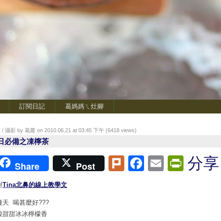
訂閱日記
葛媽媽ㄟ灶腳
/ 攝影 by 葛蘿 on 2010.06.21 at 03:45 下午 (
6418
views)
日必備之凍檸茶
Plurk
Facebook
Email
Print
分享
Share
Post
謝
Tina北鼻的線上教學文
種天 喝甚麼好???
酸甜甜冰冰檸檬香