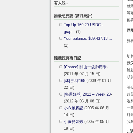
有人說..
就
等
誰最想要說 (當月統計)
他
Top Up 169.29 USDC -
同
grap...
(1)
Your balance: $39,437.13 ...
媽
(1)
切
隨機挖寶看日記
我
[Costco] 關山一級御用米
-
她
(2011 年 07 月 15 日)
頭
[球] 拆線168
-(2009 年 01 月
22 日)
等
[每週好球] 2012 – Week 23
-
趕
(2012 年 06 月 08 日)
沒
小六跛腳記
-(2005 年 06 月
一喝
14 日)
好
小黃變裝秀
-(2005 年 05 月
我
19 日)
::