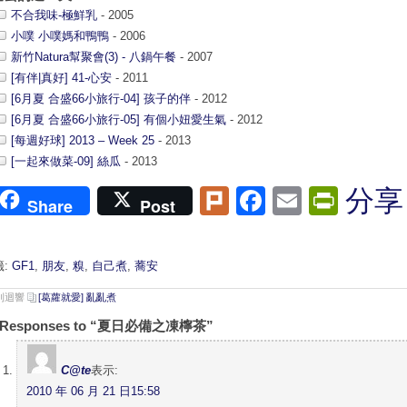
不合我味-極鮮乳
- 2005
小噗 小噗媽和鴨鴨
- 2006
新竹Natura幫聚會(3) - 八鍋午餐
- 2007
[有伴|真好] 41-心安
- 2011
[6月夏 合盛66小旅行-04] 孩子的伴
- 2012
[6月夏 合盛66小旅行-05] 有個小妞愛生氣
- 2012
[每週好球] 2013 – Week 25
- 2013
[一起來做菜-09] 絲瓜
- 2013
Plurk
Facebook
Email
Print
分享
Share
Post
籤:
GF1
,
朋友
,
糗
,
自己煮
,
蕎安
 則迴響
[葛蘿就愛] 亂亂煮
 Responses to “夏日必備之凍檸茶”
C@te
表示:
2010 年 06 月 21 日15:58