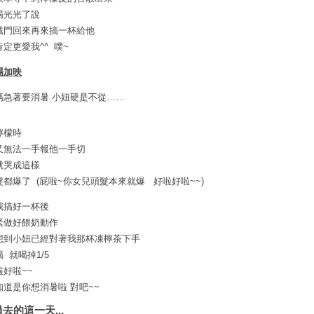
喝光光了說
戴門回來再來搞一杯給他
肯定更愛我^^ 噗~
場加映
媽急著要消暑 小妞硬是不從……
檸檬時
又無法一手報他一手切
就哭成這樣
髮都爆了 (屁啦~你女兒頭髮本來就爆 好啦好啦~~)
我搞好一杯後
緊做好餵奶動作
想到小妞已經對著我那杯凍檸茶下手
 就喝掉1/5
啦好啦~~
知道是你想消暑啦 對吧~~
過去的這一天...