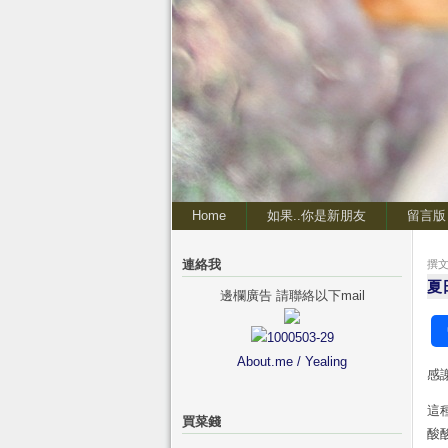
Home
如果..你是新朋友
留言版
連絡我
撰文 
夏
邊欄廣告 請聯絡以下mail
About.me / Yealing
感
這
買菜錢
酸