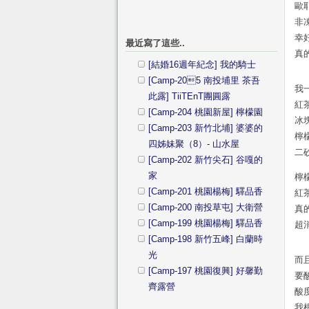
歐耶
非
幸
最近寫了這些..
真
[結婚16週年紀念] 我的騎士
[Camp-205 南投埔里 茶吾
我
此露] TiiTEnT團圓露
紅
[Camp-204 桃園新屋] 檸檬園
冰
[Camp-203 新竹北埔] 婆婆的
檸
四姊妹聚（8）- 山水屋
二
[Camp-202 新竹尖石] 谷嘎的
家
檸
[Camp-201 桃園楊梅] 驛品香
紅
[Camp-200 南投草屯] 大衛營
真
[Camp-199 桃園楊梅] 驛品香
超
[Camp-198 新竹五峰] 白蘭時
光
而
[Camp-197 桃園復興] 好馨勤
要
齊露營
酸
我