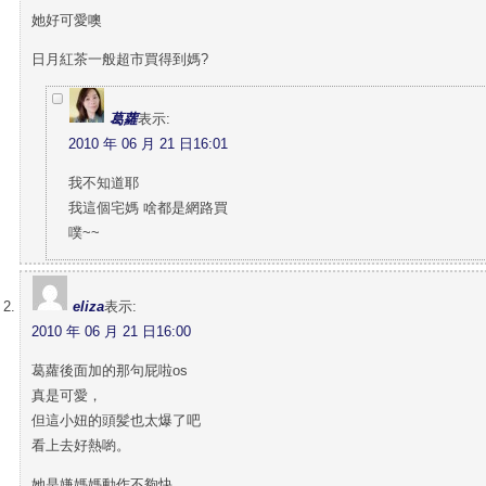
她好可愛噢
日月紅茶一般超市買得到媽?
葛蘿
表示:
2010 年 06 月 21 日16:01
我不知道耶
我這個宅媽 啥都是網路買
噗~~
eliza
表示:
2010 年 06 月 21 日16:00
葛蘿後面加的那句屁啦os
真是可愛，
但這小妞的頭髪也太爆了吧
看上去好熱喲。
她是嫌媽媽動作不夠快