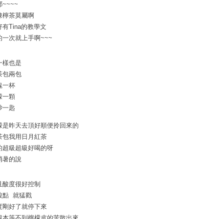
~~~~
凍檸茶莫屬啊
好有Tina的教學文
的一次就上手啊~~~
一樣也是
茶包兩包
塊一杯
檬一顆
砂一匙
檬是昨天去頂好順便拎回來的
茶包我用日月紅茶
的超級超級好喝的呀
消暑的說
且酸度很好控制
酸點 就猛戳
度剛好了就停下來
根本等不到檸檬皮的苦散出來