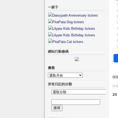
一家子
網站行動條碼
彙整
彙
標
整
所有日記的分類
24
所
24
有
搜
日
尋
記
關
的