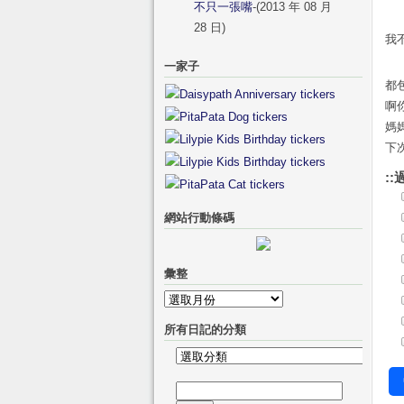
不只一張嘴
-(2013 年 08 月
28 日)
我不
一家子
都
啊
媽
下
::
網站行動條碼
彙整
彙
整
所有日記的分類
所
有
搜
日