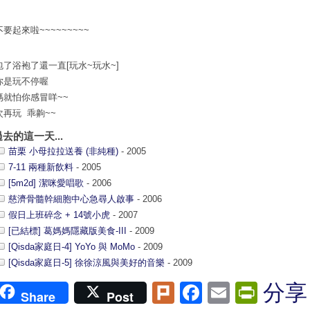
要起來啦~~~~~~~~~
包了浴袍了還一直[玩水~玩水~]
你是玩不停喔
媽就怕你感冒咩~~
次再玩 乖齁~~
過去的這一天...
苗栗 小母拉拉送養 (非純種)
- 2005
7-11 兩種新飲料
- 2005
[5m2d] 潔咪愛唱歌
- 2006
慈濟骨髓幹細胞中心急尋人啟事
- 2006
假日上班碎念 + 14號小虎
- 2007
[已結標] 葛媽媽隱藏版美食-III
- 2009
[Qisda家庭日-4] YoYo 與 MoMo
- 2009
[Qisda家庭日-5] 徐徐涼風與美好的音樂
- 2009
Plurk
Facebook
Email
Print
分享
Share
Post