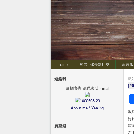
Home
如果..你是新朋友
留言版
連絡我
撰文 
[2
邊欄廣告 請聯絡以下mail
About.me / Yealing
歐耶
終
潔
買菜錢
左