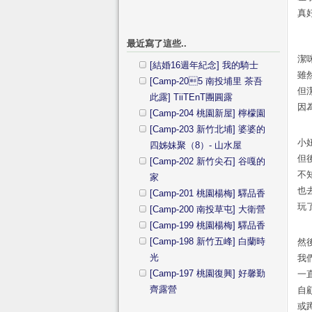
真
最近寫了這些..
潔
[結婚16週年紀念] 我的騎士
雖
[Camp-205 南投埔里 茶吾
但
此露] TiiTEnT團圓露
因
[Camp-204 桃園新屋] 檸檬園
[Camp-203 新竹北埔] 婆婆的
小
四姊妹聚（8）- 山水屋
但
[Camp-202 新竹尖石] 谷嘎的
不
家
也
[Camp-201 桃園楊梅] 驛品香
玩
[Camp-200 南投草屯] 大衛營
[Camp-199 桃園楊梅] 驛品香
[Camp-198 新竹五峰] 白蘭時
然
光
我
[Camp-197 桃園復興] 好馨勤
一
齊露營
自
或