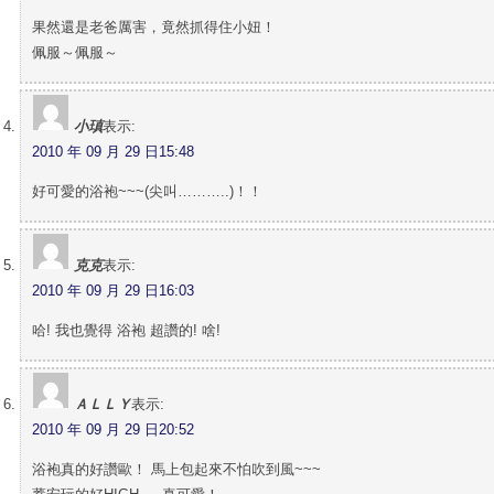
果然還是老爸厲害，竟然抓得住小妞！
佩服～佩服～
小瑱
表示:
2010 年 09 月 29 日15:48
好可愛的浴袍~~~(尖叫………..)！！
克克
表示:
2010 年 09 月 29 日16:03
哈! 我也覺得 浴袍 超讚的! 啥!
ＡＬＬＹ
表示:
2010 年 09 月 29 日20:52
浴袍真的好讚歐！ 馬上包起來不怕吹到風~~~