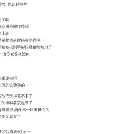
恐怖 也超難抓的
到了嗎
故意將身體往後躺
往上縮
是要整個身體躺在水裡啊~~
婆被她搞到手腳跟腰都快無力了
~~換你老爸來治你
爸很厲害吧~~
你玩的笑嗨嗨的~~~
看他們玩得差不多了
在旁邊喊著該起來了
為身體濕濕的 風一吹還挺冷的
在怕又感冒了
麼??我還要玩啦~~