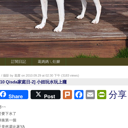
訂閱日記
葛媽媽ㄟ灶腳
/ 攝影 by 葛蘿 on 2010.09.29 at 02:30 下午 (
3183
views)
010 Qisda家庭日-2] 小妞玩水玩上癮
Plurk
Facebook
Email
Print
分享
Share
Post
~~
於要下水了
咪衝第一個
手竟然還比著YA