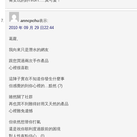
蕎安玩的好HIGH…..真可愛！
anncpchu
表示:
2010 年 09 月 29 日22:44
葛蘿,
我向來只是潛水的網友
跟您買過兩次手作產品
心裡很喜歡
這陣子實在不知道你發生什麼事
但感覺的到你心裡的…黯然 (?)
雖然關了社群
再也買不到難得好用又天然的產品
心裡難免遺憾
但依然想替你打氣
還是祝你順利度過眼前的困境
對人性有點信心…(!)