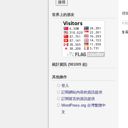
尋
記
關
的
標
世界上的朋友
鍵
分
字:
9 
類
9 
統計資訊 (981009 起)
其他操作
登入
訂閱網站內容的資訊提供
訂閱留言的資訊提供
WordPress.org 台灣繁體中
文