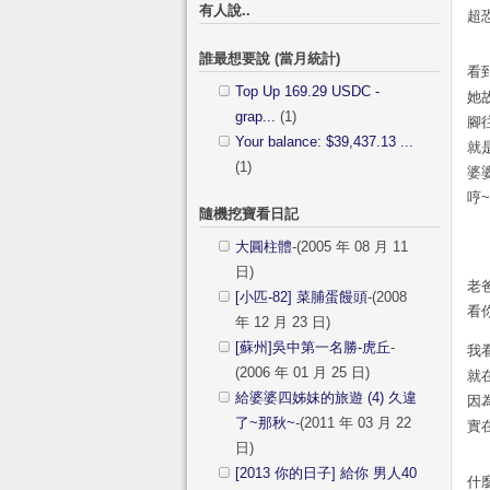
有人說..
超
誰最想要說 (當月統計)
看
Top Up 169.29 USDC -
她
grap...
(1)
腳
Your balance: $39,437.13 ...
就
(1)
婆
哼
隨機挖寶看日記
大圓柱體
-(2005 年 08 月 11
日)
老
[小匹-82] 菜脯蛋饅頭
-(2008
看
年 12 月 23 日)
[蘇州]吳中第一名勝-虎丘
-
我
(2006 年 01 月 25 日)
就
給婆婆四姊妹的旅遊 (4) 久違
因
了~那秋~
-(2011 年 03 月 22
實
日)
[2013 你的日子] 給你 男人40
什