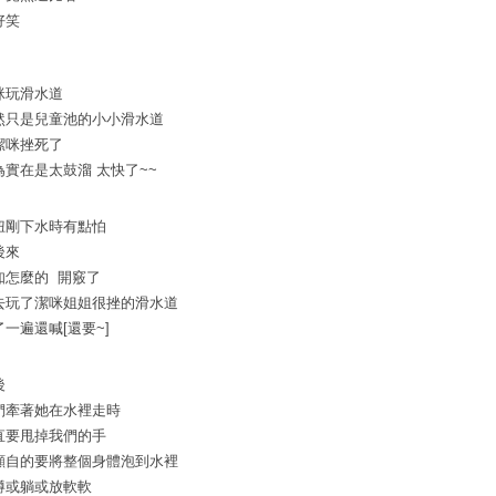
好笑
咪玩滑水道
然只是兒童池的小小滑水道
潔咪挫死了
為實在是太鼓溜 太快了~~
妞剛下水時有點怕
後來
知怎麼的 開竅了
去玩了潔咪姐姐很挫的滑水道
了一遍還喊[還要~]
後
們牽著她在水裡走時
直要甩掉我們的手
顧自的要將整個身體泡到水裡
蹲或躺或放軟軟