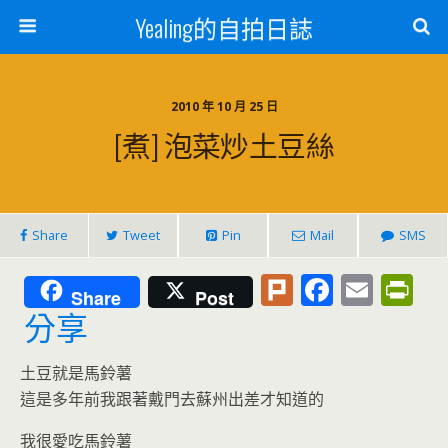
Yealing的自拍日誌
2010 年 10 月 25 日
[煮] 泡菜炒土豆絲
Share
Tweet
Pin
Mail
SMS
Pl
F
E
Pr
Share
Post
u
ac
m
in
分享
rk
e
ai
tF
土豆就是馬鈴薯
b
l
ri
這是多年前我跟著戴門去蘇州出差才知道的
o
e
我很愛吃馬鈴薯