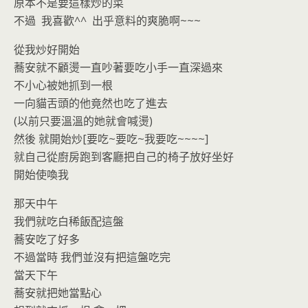
原本不是要這樣炒的菜
不過 我喜歡^^ 出乎意料的爽脆啊~~~
從我炒好開始
蕎安就不顧燙一直吵著要吃小手一直深過來
不小心被她抓到一根
一向貓舌頭的他竟然也吃了進去
(以前只要溫溫的她就會喊燙)
然後 就開始炒[要吃~要吃~我要吃~~~~]
就自己從廚房跑到客廳把自己的椅子放好坐好
開始使喚我
那天中午
我們就吃白稀飯配這盤
蕎安吃了好多
不過當時 我們並沒有把這盤吃完
當天下午
蕎安就把她當點心