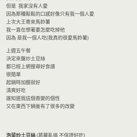
o
n
但是 我家沒有人愛
k
dl
因為那種鬆鬆的口感好像只有我一個人愛
y
上次大王寄來馬鈴薯
我一直在想著要怎麼吃掉他
因為 是我一個人吃(我真的很愛馬鈴薯)
上週五午餐
決定來盤炒土豆絲
都已經上網搜尋好食譜
很簡單
起鍋時加醋就好
清爽好吃
誰知道我這個善變的個性
又在東西下鍋後有了很多的改變
泡菜炒土豆絲
(葛蘿亂搞 不保證好吃)