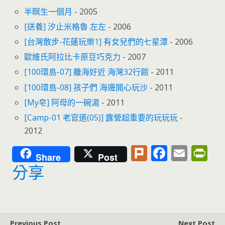
半瞑生一個月
- 2005
[送養] 汐止米格魯 左左
- 2006
[台灣散步-花蓮玩樂1] 有女兒們的七星潭
- 2006
歐維氏阿拉比卡原豆巧克力
- 2007
[100環島-07] 離海好近 海灣32行館
- 2011
[100環島-08] 孩子們 海邊開心玩沙
- 2011
[My皂] 阿母的一碗湯
- 2011
[Camp-01 老官道(05)] 露營超重要的玩玩玩
-
2012
Pl
F
E
Pr
Share
Post
u
ac
m
in
分享
rk
e
ai
tF
b
l
ri
o
e
Previous Post
Next Post