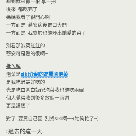
想到就來抓一根 拿一把
後來 都吃完了
媽媽我看了很開心啊~~
一方面是 蕎安病後胃口大開
一方面是 我終於也能炒出她愛的菜了
別看那泡菜紅紅的
蕎安可是愛的很啊~
批ㄟ私
泡菜是
siki介紹的高麗國泡菜
是我吃過最好吃的
光是吃白粥白飯配泡菜我也能吃兩碗
個人覺得收到後多放個一兩週
更是讚透了
對了 要買自己團 別找siki啊~~(她夠忙了~)
::過去的這一天...