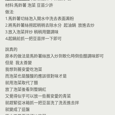
材料:馬鈴薯 泡菜 豆苗少許
做法:
1.馬鈴薯切絲泡入開水中洗去表面澱粉
2.將馬鈴薯絲撈起稍稍去除水分 起油鍋 放進去炒
3.放入泡菜拌炒 稍稍用鹽調味
4.起鍋前抓一把豆苗拌一下即可
說真的
原本的做法是馬鈴薯絲放入炒到軟化時倒些醋調味即可
但是 我太善變
我想到蕎安愛吃泡菜
而泡菜也是酸酸的應該很對味才是
就用泡菜取代了醋
放了泡菜後看到整鍋紅
又覺得似乎可以放一些蕎安愛的青菜
就趕緊從冰箱抓一把豆苗洗了洗丟進去拌
就變成了這盤